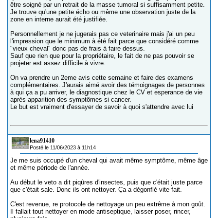
être soigné par un retrait de la masse tumoral si suffisamment petite.
Je trouve qu'une petite écho ou même une observation juste de la
zone en interne aurait été justifiée.
Personnellement je ne jugerais pas ce veterinaire mais j'ai un peu
l'impression que le minimum à été fait parce que considéré comme
"vieux cheval" donc pas de frais à faire dessus.
Sauf que rien que pour la propriétaire, le fait de ne pas pouvoir se
projeter est assez difficile à vivre.
On va prendre un 2eme avis cette semaine et faire des examens
complémentaires. J'aurais aimé avoir des témoignages de personnes
à qui ça a pu arriver, le diagnostique chez le CV et esperance de vie
après apparition des symptômes si cancer.
Le but est vraiment d'essayer de savoir à quoi s'attendre avec lui
lena91410
Posté le 11/06/2023 à 11h14
Je me suis occupé d'un cheval qui avait même symptôme, même âge
et même période de l'année.
Au début le veto a dit piqûres d'insectes, puis que c'était juste parce
que c'était sale. Donc ils ont nettoyer. Ça a dégonflé vite fait.
C'est revenue, re protocole de nettoyage un peu extrême à mon goût.
Il fallait tout nettoyer en mode antiseptique, laisser poser, rincer,