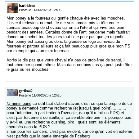
barbichon
Posté le 11/06/2023 à 12h05
Mon poney a le fourreau qui gonfle chaque été avec les mouches.
L’hiver il redevient normal. Je me suis jamais pris la tête car je
connais beaucoup de chevaux qui on sa l’été et qui vive très bien
pendant des années. Certains donne de l’anti oeudeme mais faudrait
donner un sachet tout les jours tout l’ete pour pas que ça regonfle...
Mon poney est aussi gros donc la graisse se loge au niveau du
fourreau et partout ailleurs et ça fait beaucoup plus gros que mon PS
par exemple qui a un mini fourreau.
Après je dis pas que votre cheval n’a pas de problème de santé, il
faut chercher quand même. Mais dans certains cas ça peut juste être
le gras ou les mouches.
geriko42
Posté le 11/06/2023 à 12h15
@mimimoune
ce qu'il faut d'abord savoir, c'est ce que la proprio de ce
poney a demandé comme recherche (et jusqu'à quel point) ...........
pour l'infection, à part traiter à l'aveugle, (vu qu'il a fait un PDS) et
c'est pas forcément conseillé, si ça semble être une fin, pourquoi pas.
y a-t-il eu une recherche cushing, piro , quels sont les éléments
cherchés dans la PDS ?
sinon pour les cancers, c'est pas évident, car ce qu'on voit en externe
n'est parfois que la partie émergée de l'iceberg