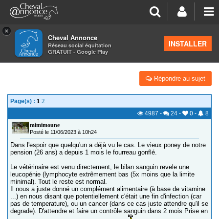
×
Cheval Annonce
Forum
>
La santé - les soins
INSTALLER
Réseau social équitation
GRATUIT - Google Play
OEDEME FOURREAU
Répondre au sujet
1
2
Page(s) :
4987
-
24
-
0
-
8
mimimoune
Posté le 11/06/2023 à 10h24
Dans l'espoir que quelqu'un a déjà vu le cas. Le vieux poney de notre
pension (26 ans) a depuis 1 mois le fourreau gonflé.
Le vétérinaire est venu directement, le bilan sanguin revele une
leucopénie (lymphocyte extrêmement bas (5x moins que la limite
minimal). Tout le reste est normal.
Il nous a juste donné un complément alimentaire (à base de vitamine
...) en nous disant que potentiellement c'était une fin d'infection (car
pas de temperature), ou un cancer (dans ce cas juste attendre qu'il se
degrade). D'attendre et faire un contrôle sanguin dans 2 mois Prise en