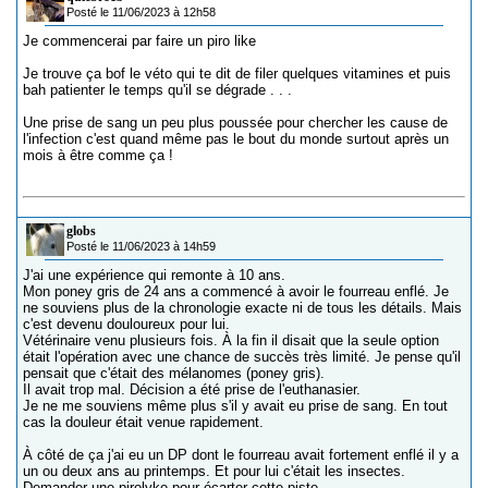
Posté le 11/06/2023 à 12h58
Je commencerai par faire un piro like
Je trouve ça bof le véto qui te dit de filer quelques vitamines et puis
bah patienter le temps qu'il se dégrade . . .
Une prise de sang un peu plus poussée pour chercher les cause de
l'infection c'est quand même pas le bout du monde surtout après un
mois à être comme ça !
globs
Posté le 11/06/2023 à 14h59
J'ai une expérience qui remonte à 10 ans.
Mon poney gris de 24 ans a commencé à avoir le fourreau enflé. Je
ne souviens plus de la chronologie exacte ni de tous les détails. Mais
c'est devenu douloureux pour lui.
Vétérinaire venu plusieurs fois. À la fin il disait que la seule option
était l'opération avec une chance de succès très limité. Je pense qu'il
pensait que c'était des mélanomes (poney gris).
Il avait trop mal. Décision a été prise de l'euthanasier.
Je ne me souviens même plus s'il y avait eu prise de sang. En tout
cas la douleur était venue rapidement.
À côté de ça j'ai eu un DP dont le fourreau avait fortement enflé il y a
un ou deux ans au printemps. Et pour lui c'était les insectes.
Demander une pirolyke pour écarter cette piste.