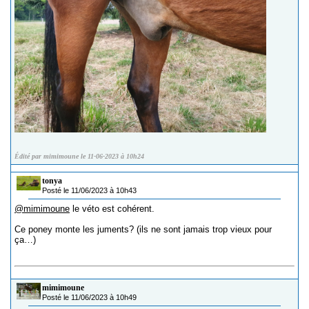
Édité par mimimoune le 11-06-2023 à 10h24
tonya
Posté le 11/06/2023 à 10h43
@mimimoune
le véto est cohérent.
Ce poney monte les juments? (ils ne sont jamais trop vieux pour
ça…)
mimimoune
Posté le 11/06/2023 à 10h49