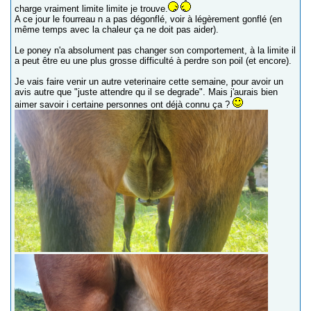
charge vraiment limite limite je trouve.
A ce jour le fourreau n a pas dégonflé, voir à légèrement gonflé (en
même temps avec la chaleur ça ne doit pas aider).
Le poney n'a absolument pas changer son comportement, à la limite il
a peut être eu une plus grosse difficulté à perdre son poil (et encore).
Je vais faire venir un autre veterinaire cette semaine, pour avoir un
avis autre que "juste attendre qu il se degrade". Mais j'aurais bien
aimer savoir i certaine personnes ont déjà connu ça ?