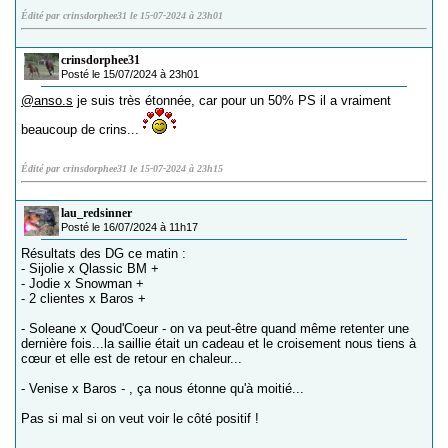
Édité par crinsdorphee31 le 15-07-2024 à 23h01
crinsdorphee31
Posté le 15/07/2024 à 23h01
@anso.s
je suis très étonnée, car pour un 50% PS il a vraiment
beaucoup de crins...
Édité par crinsdorphee31 le 15-07-2024 à 23h15
lau_redsinner
Posté le 16/07/2024 à 11h17
Résultats des DG ce matin :
- Sijolie x Qlassic BM +
- Jodie x Snowman +
- 2 clientes x Baros +
- Soleane x Qoud'Coeur - on va peut-être quand même retenter une
dernière fois...la saillie était un cadeau et le croisement nous tiens à
cœur et elle est de retour en chaleur...
- Venise x Baros - , ça nous étonne qu'à moitié...
Pas si mal si on veut voir le côté positif !