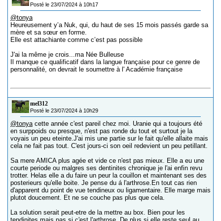
Posté le 23/07/2024 à 10h17
@tonya
Heureusement y’a Nuk, qui, du haut de ses 15 mois passés garde sa
mère et sa sœur en forme.
Elle est attachiante comme c’est pas possible
J'ai la même je crois...ma Née Bulleuse
Il manque ce qualificatif dans la langue française pour ce genre de
personnalité, on devrait le soumettre à l' Académie française
mel312
Posté le 23/07/2024 à 10h29
@tonya
cette année c'est pareil chez moi. Uranie qui a toujours été
en surppoids ou presque, n'est pas ronde du tout et surtout je la
voyais un peu eteinte.J'ai mis une partie sur le fait qu'elle allaite mais
cela ne fait pas tout. C'est jours-ci son oeil redevient un peu petillant.
Sa mere AMICA plus agée et vide ce n'est pas mieux. Elle a eu une
courte periode ou malgres ses dentinites chronique je l'ai enfin revu
trotter. Helas elle a du faire un peur la couillon et maintenant ses des
posterieurs qu'elle boite. Je pense du á l'arthrose.En tout cas rien
d'apparent du point de vue tendineux ou ligamentaire. Elle marge mais
plutot doucement. Et ne se couche pas plus que cela.
La solution serait peut-etre de la mettre au box. Bien pour les
tendinites mais pas si c'est l'arthrose. De plus si elle reste seul au