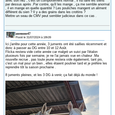
avec son nez , c'est un comportement normal , il va faire les siens
par dessus après .Par contre, qu'il les mange , ça me semble anormal
, il en mange en quelle quantité ? Les pouliches mangent un aliment
différent du sien ? Il y a des grains dans les crottins ?
Mettre un seau de CMV peut sembler judicieux dans ce cas .
anemone47
Posté le 31/07/2024 à 18h39
Ici j'arrête pour cette année, 3 juments ont été saillies récemment et
donc à passer au DG entre 10 et 12 Août.
Flicka restera vide cette année car malgré un suivi par l'étalon
plusieurs fois par semaine, je ne l'ai jamais vue en chaleur .Ma
nouvelle recrue , pas toute jeune restera vide également, tant pis,
c'est un mal pour un bien , elles étaient pouliner tard et je préfère les
reprendre tôt la saison prochaine .
8 juments pleines, et les 3 DG à venir, ça fait déjà du monde !