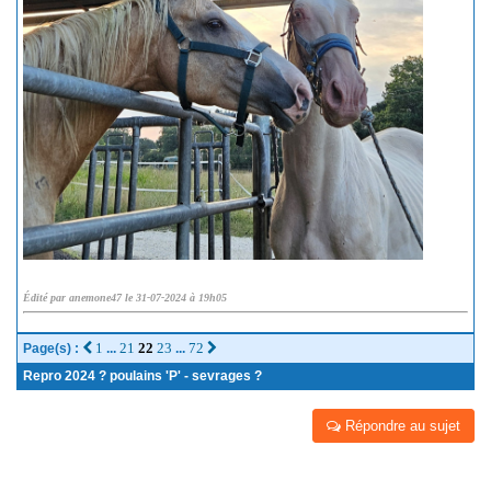
Édité par anemone47 le 31-07-2024 à 19h05
1
21
22
23
72
Page(s) :
...
...
Repro 2024 ? poulains 'P' - sevrages ?
Répondre au sujet