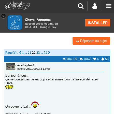
×
Cheval Annonce
Forum
>
Élevage de chevaux
INSTALLER
Réseau social équitation
GRATUIT - Google Play
REPRO 2024 ? POULAINS 'P' - SEVRAGES ?
Répondre au sujet
1
21
22
23
72
Page(s) :
...
...
104309
-
1067
-
4
-
58
crinsdorphee31
Posté le 28/11/2023 à 13h05
Bonjour à tous,
ça ne bouge pas beaucoup cette année pour la saison de repro
2024...
On ouvre le bal :