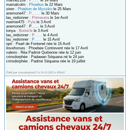
marine2109 :
P.......
le 14 Mars
mamalcolm :
Phoebus
le 22 Mars
siren :
Phaéton de Myssiko
le 25 Mars
anemone47 :
P........
le 30 Mars
lau_redsinner :
Primavera
le 1er Avril
noemie475 :
Pyla
le 3 Avril
anemone47 : P....... le 3 Avril
tonya :
Boréa’le
le 3 Avril
lau_redsinner :
P.......
le 4 Avril
lau_redsinner :
P.......
le 15 Avril
opri : Pearl de Fontenel née le 15 Avril
ilovehorses : Phoebee Contrevent née le 17 Avril
valerio : Réa Padmé Quitienne née le 12 juin
crinsdorphée : Padawan Séquana né le 24 juin
crinsdorphée : Padmé Séquana née le 19 juillet
Édité par crinsdorphee31 le 19-12-2025 à 09h43