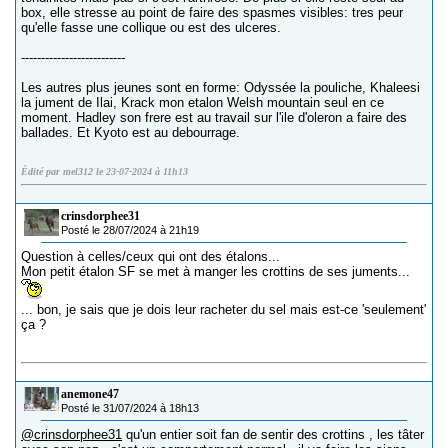
box, elle stresse au point de faire des spasmes visibles: tres peur
qu'elle fasse une collique ou est des ulceres.
--------------------------
Les autres plus jeunes sont en forme: Odyssée la pouliche, Khaleesi
la jument de Ilai, Krack mon etalon Welsh mountain seul en ce
moment. Hadley son frere est au travail sur l'ile d'oleron a faire des
ballades. Et Kyoto est au debourrage.
Édité par mel312 le 23-07-2024 à 11h13
crinsdorphee31
Posté le 28/07/2024 à 21h19
Question à celles/ceux qui ont des étalons...
Mon petit étalon SF se met à manger les crottins de ses juments...
... bon, je sais que je dois leur racheter du sel mais est-ce 'seulement'
ça ?
anemone47
Posté le 31/07/2024 à 18h13
@crinsdorphee31
qu'un entier soit fan de sentir des crottins , les tâter