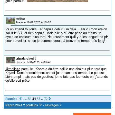
grillé partout...
melisza
Posté le 16/07/2025 à 18h26
Ici on attend toujours.. et depuis début juin déjà... J'ai vu mon étalon
saillir le 5/7, et rien depuis. Mais elle a dû être prise au moins un
cycle de chaleurs plus tard. Heureusement qu'il y a les languettes pH
pour surveiller, sinon je commencerais à trouver le temps très long!
crinsdorphee31
Posté le 17/07/2025 à 08h43
@melisza
pareil ici, Ksora a dû être saillie une chaleur plus tard que
Khymi. Donc normalement on est juste dans les temps. Le pis est
bien rempli mais pas de gouttes, je ne fais pas les tests ph, j'attends
qu'elle soit prête.
1
53
54
55
72
Page(s) :
...
...
Repro 2024 ? poulains 'P' - sevrages ?