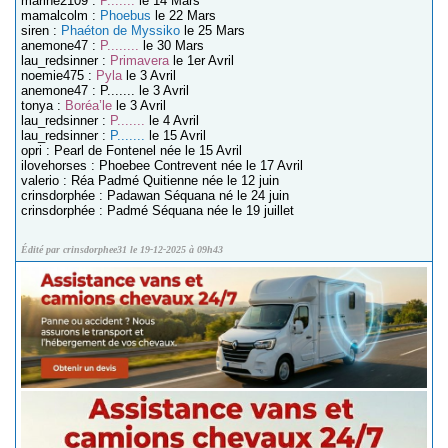
marine2109 :
P.......
le 14 Mars
mamalcolm :
Phoebus
le 22 Mars
siren :
Phaéton de Myssiko
le 25 Mars
anemone47 :
P........
le 30 Mars
lau_redsinner :
Primavera
le 1er Avril
noemie475 :
Pyla
le 3 Avril
anemone47 : P....... le 3 Avril
tonya :
Boréa’le
le 3 Avril
lau_redsinner :
P.......
le 4 Avril
lau_redsinner :
P.......
le 15 Avril
opri : Pearl de Fontenel née le 15 Avril
ilovehorses : Phoebee Contrevent née le 17 Avril
valerio : Réa Padmé Quitienne née le 12 juin
crinsdorphée : Padawan Séquana né le 24 juin
crinsdorphée : Padmé Séquana née le 19 juillet
Édité par crinsdorphee31 le 19-12-2025 à 09h43