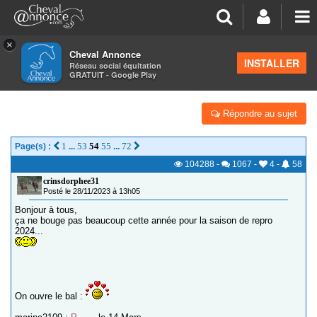
×
Cheval Annonce
Forum
>
Élevage de chevaux
INSTALLER
Réseau social équitation
GRATUIT - Google Play
REPRO 2024 ? POULAINS 'P' - SEVRAGES ?
Répondre au sujet
1
53
54
55
72
Page(s) :
...
...
104288
-
1067
-
4
-
58
crinsdorphee31
Posté le 28/11/2023 à 13h05
Bonjour à tous,
ça ne bouge pas beaucoup cette année pour la saison de repro
2024...
On ouvre le bal :