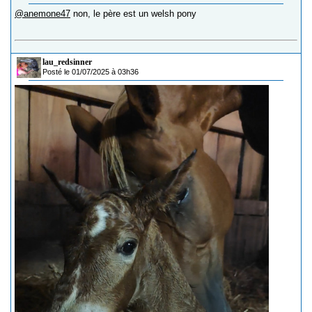
@anemone47
non, le père est un welsh pony
lau_redsinner
Posté le 01/07/2025 à 03h36