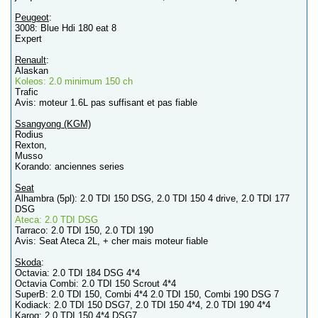
Peugeot
:
3008: Blue Hdi 180 eat 8
Expert
Renault
:
Alaskan
Koleos: 2.0 minimum 150 ch
Trafic
Avis: moteur 1.6L pas suffisant et pas fiable
Ssangyong (KGM)
Rodius
Rexton,
Musso
Korando: anciennes series
Seat
Alhambra (5pl): 2.0 TDI 150 DSG, 2.0 TDI 150 4 drive, 2.0 TDI 177
DSG
Ateca: 2.0 TDI DSG
Tarraco: 2.0 TDI 150, 2.0 TDI 190
Avis: Seat Ateca 2L, + cher mais moteur fiable
Skoda
:
Octavia: 2.0 TDI 184 DSG 4*4
Octavia Combi: 2.0 TDI 150 Scrout 4*4
SuperB: 2.0 TDI 150, Combi 4*4 2.0 TDI 150, Combi 190 DSG 7
Kodiack: 2.0 TDI 150 DSG7, 2.0 TDI 150 4*4, 2.0 TDI 190 4*4
Karoq: 2.0 TDI 150 4*4 DSG7