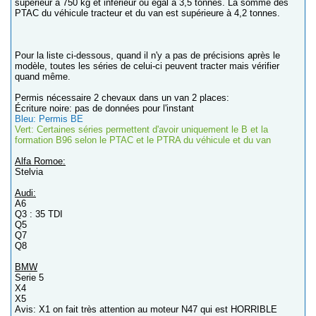
supérieur à 750 kg et inférieur ou égal à 3,5 tonnes. La somme des
PTAC du véhicule tracteur et du van est supérieure à 4,2 tonnes.
Pour la liste ci-dessous, quand il n'y a pas de précisions après le
modèle, toutes les séries de celui-ci peuvent tracter mais vérifier
quand même.
Permis nécessaire 2 chevaux dans un van 2 places:
Écriture noire: pas de données pour l'instant
Bleu: Permis BE
Vert: Certaines séries permettent d'avoir uniquement le B et la
formation B96 selon le PTAC et le PTRA du véhicule et du van
Alfa Romoe:
Stelvia
Audi:
A6
Q3 : 35 TDI
Q5
Q7
Q8
BMW
Serie 5
X4
X5
Avis: X1 on fait très attention au moteur N47 qui est HORRIBLE