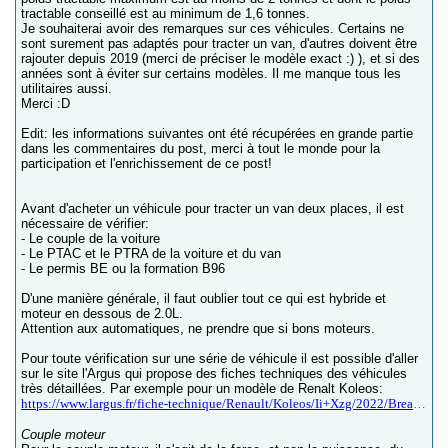
tractable conseillé est au minimum de 1,6 tonnes.
Je souhaiterai avoir des remarques sur ces véhicules. Certains ne
sont surement pas adaptés pour tracter un van, d'autres doivent être
rajouter depuis 2019 (merci de préciser le modèle exact :) ), et si des
années sont à éviter sur certains modèles. Il me manque tous les
utilitaires aussi.
Merci :D
Edit: les informations suivantes ont été récupérées en grande partie
dans les commentaires du post, merci à tout le monde pour la
participation et l'enrichissement de ce post!
Avant d'acheter un véhicule pour tracter un van deux places, il est
nécessaire de vérifier:
- Le couple de la voiture
- Le PTAC et le PTRA de la voiture et du van
- Le permis BE ou la formation B96
D'une manière générale, il faut oublier tout ce qui est hybride et
moteur en dessous de 2.0L.
Attention aux automatiques, ne prendre que si bons moteurs.
Pour toute vérification sur une série de véhicule il est possible d'aller
sur le site l'Argus qui propose des fiches techniques des véhicules
très détaillées. Par exemple pour un modèle de Renalt Koleos:
https://www.largus.fr/fiche-technique/Renault/Koleos/Ii+Xzg/2022/Break+5+Portes/20+Blue+Dci+185+Init+Paris+4x4xt-2620399.html
Couple moteur