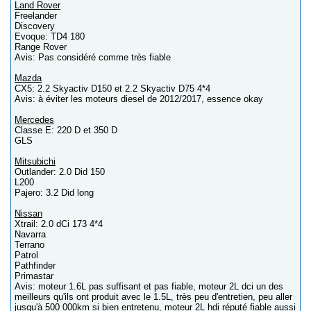
Land Rover
Freelander
Discovery
Evoque: TD4 180
Range Rover
Avis: Pas considéré comme très fiable
Mazda
CX5: 2.2 Skyactiv D150 et 2.2 Skyactiv D75 4*4
Avis: à éviter les moteurs diesel de 2012/2017, essence okay
Mercedes
Classe E: 220 D et 350 D
GLS
Mitsubichi
Outlander: 2.0 Did 150
L200
Pajero: 3.2 Did long
Nissan
Xtrail: 2.0 dCi 173 4*4
Navarra
Terrano
Patrol
Pathfinder
Primastar
Avis: moteur 1.6L pas suffisant et pas fiable, moteur 2L dci un des
meilleurs qu'ils ont produit avec le 1.5L, très peu d'entretien, peu aller
jusqu'à 500 000km si bien entretenu, moteur 2L hdi réputé fiable aussi