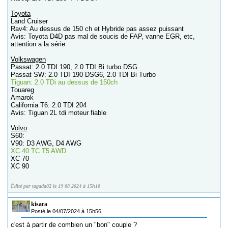
Toyota
Land Cruiser
Rav4: Au dessus de 150 ch et Hybride pas assez puissant
Avis: Toyota D4D pas mal de soucis de FAP, vanne EGR, etc,
attention a la série
Volkswagen
Passat: 2.0 TDI 190, 2.0 TDI Bi turbo DSG
Passat SW: 2.0 TDI 190 DSG6, 2.0 TDI Bi Turbo
Tiguan: 2.0 TDi au dessus de 150ch
Touareg
Amarok
California T6: 2.0 TDI 204
Avis: Tiguan 2L tdi moteur fiable
Volvo
S60:
V90: D3 AWG, D4 AWG
XC 40 TC T5 AWD
XC 70
XC 90
Édité par tagada02 le 19-08-2024 à 15h10
kisara
Posté le 04/07/2024 à 15h56
c'est à partir de combien un "bon" couple ?