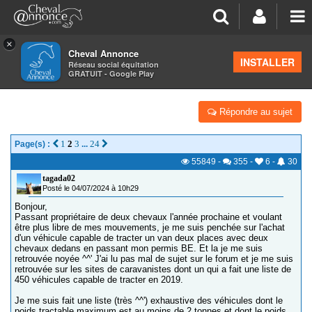
×
Cheval Annonce
Forum
>
Équipements
INSTALLER
Réseau social équitation
GRATUIT - Google Play
LISTE VEHICULES POUR TRACTER VAN 2 PLACES
Répondre au sujet
1
2
3
24
Page(s) :
...
55849
-
355
-
6
-
30
tagada02
Posté le 04/07/2024 à 10h29
Bonjour,
Passant propriétaire de deux chevaux l'année prochaine et voulant
être plus libre de mes mouvements, je me suis penchée sur l'achat
d'un véhicule capable de tracter un van deux places avec deux
chevaux dedans en passant mon permis BE. Et la je me suis
retrouvée noyée ^^' J'ai lu pas mal de sujet sur le forum et je me suis
retrouvée sur les sites de caravanistes dont un qui a fait une liste de
450 véhicules capable de tracter en 2019.
Je me suis fait une liste (très ^^') exhaustive des véhicules dont le
poids tractable maximum est au moins de 2 tonnes et dont le poids