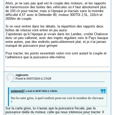
Alors, je ne sais pas quel est le couple des moteurs, et les rapports
de transmission des boites des véhicules où il faut absolument plus
de 150 ch pour tracter, mais à l’époque je tractais sans la moindre
difficulté 4,5T avec le Defender 90, moteur 300TDi 2,5L, 110ch et
265Nm de couple.
Si on veut rentrer dans les détails, la répartition des rapports deux
boîtes de vitesse vont entrer en jeu aussi.
J’ajouterais qu’à l’époque je vivais dans les Landes, croûté Chalosse
donc un peu vallonné, avec des trajets réguliers vers le Pays basque
entre autres, pas des endroits particulièrement plat, et je n’ai jamais
manqué de puissance pour grimper.
Pour tracter, les points essentiels selon moi sont autant le couple et
l’adhérence que la puissance elle-même.
regiscorrs
Posté le 04/07/2024 à 17h28
solange27
a écrit le 04/07/2024 à 13h56:
Sur la carte grise, à quel endroit peut-on voir le nombre de chevaux
?
Sur la carte grise, tu n’auras que la puissance fiscale, pas la
puissance réelle du moteur, celle qui nous intéresse pour tracter. Il