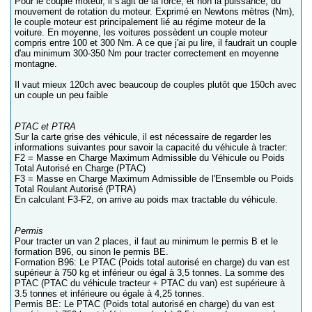
Pour le couple moteur, il s'agit de la force, et non la puissance, du
mouvement de rotation du moteur. Exprimé en Newtons mètres (Nm),
le couple moteur est principalement lié au régime moteur de la
voiture. En moyenne, les voitures possèdent un couple moteur
compris entre 100 et 300 Nm. A ce que j'ai pu lire, il faudrait un couple
d'au minimum 300-350 Nm pour tracter correctement en moyenne
montagne.
Il vaut mieux 120ch avec beaucoup de couples plutôt que 150ch avec
un couple un peu faible
PTAC et PTRA
Sur la carte grise des véhicule, il est nécessaire de regarder les
informations suivantes pour savoir la capacité du véhicule à tracter:
F2 = Masse en Charge Maximum Admissible du Véhicule ou Poids
Total Autorisé en Charge (PTAC)
F3 = Masse en Charge Maximum Admissible de l'Ensemble ou Poids
Total Roulant Autorisé (PTRA)
En calculant F3-F2, on arrive au poids max tractable du véhicule.
Permis
Pour tracter un van 2 places, il faut au minimum le permis B et le
formation B96, ou sinon le permis BE.
Formation B96: Le PTAC (Poids total autorisé en charge) du van est
supérieur à 750 kg et inférieur ou égal à 3,5 tonnes. La somme des
PTAC (PTAC du véhicule tracteur + PTAC du van) est supérieure à
3.5 tonnes et inférieure ou égale à 4,25 tonnes.
Permis BE: Le PTAC (Poids total autorisé en charge) du van est