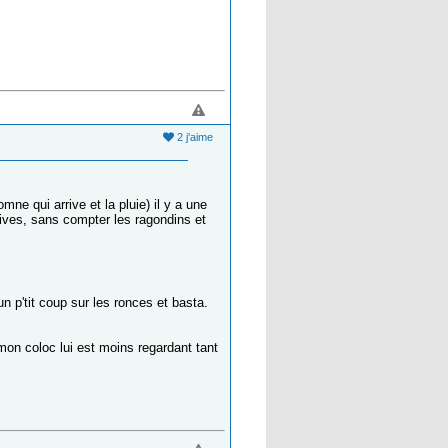
2 j'aime
ne qui arrive et la pluie) il y a une
sives, sans compter les ragondins et
 un p'tit coup sur les ronces et basta.
mon coloc lui est moins regardant tant