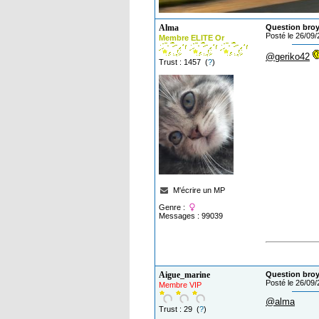
Alma
Question broy
Posté le 26/09
Membre ELITE Or
@geriko42
Trust : 1457 (
?
)
M'écrire un MP
Genre :
Messages : 99039
Aigue_marine
Question broy
Posté le 26/09
Membre VIP
@alma
Trust : 29 (
?
)