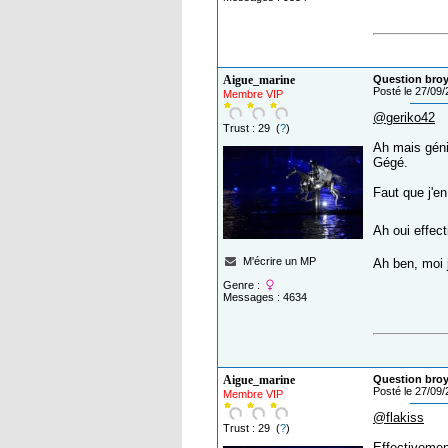
Aigue_marine
Question broy
Posté le 27/09
Membre VIP
@geriko42
Trust : 29 (
?
)
Ah mais géni
Gégé.
Faut que j'e
Ah oui effec
M'écrire un MP
Ah ben, moi 
Genre :
Messages : 4634
Aigue_marine
Question broy
Posté le 27/09
Membre VIP
@flakiss
Trust : 29 (
?
)
Effectivement