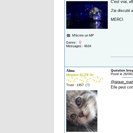
C'est vrai, e
J'ai discuté
MERCI
M'écrire un MP
Genre :
Messages : 4634
Alma
Question broy
Posté le 26/09
Membre ELITE Or
@aigue_mar
Trust : 1457 (
?
)
Elle peut co