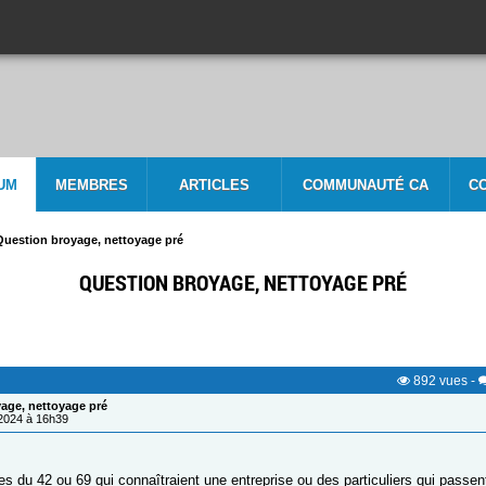
UM
MEMBRES
ARTICLES
COMMUNAUTÉ CA
C
Question broyage, nettoyage pré
QUESTION BROYAGE, NETTOYAGE PRÉ
892
vues
-
age, nettoyage pré
/2024 à 16h39
s du 42 ou 69 qui connaîtraient une entreprise ou des particuliers qui passen