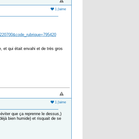
1 j'aime
04220700&code_rubrique=795420
e, et qui était envahi et de très gros
1 j'aime
 éviter que ça reprenne le dessus,)
 déjà bien humide) et risquait de se