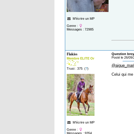
M'écrire un MP
Genre :
Messages : 72985
Flakiss
Question broy
Posté le 26/09
Membre ELITE Or
@aigue_mar
Trust : 375 (
?
)
Celui qui me 
M'écrire un MP
Genre :
Messages : 9354