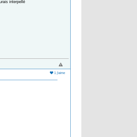
urais interpellé
1 j'aime