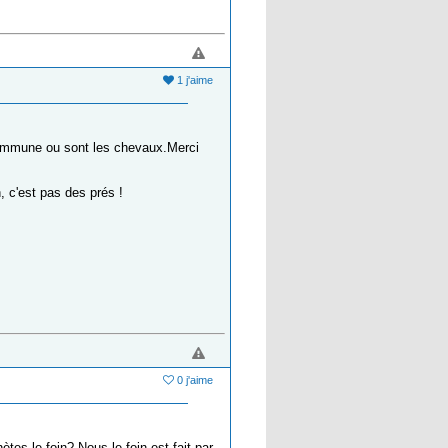
1 j'aime
 commune ou sont les chevaux.Merci
, c'est pas des prés !
0 j'aime
ètes le foin? Nous le foin est fait par