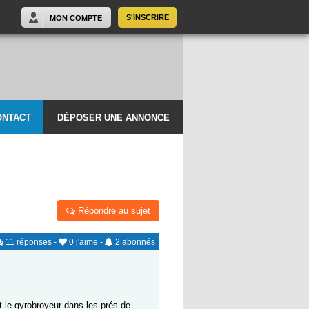
S'INSCRIRE
MON COMPTE
ONTACT
DÉPOSER UNE ANNONCE
Répondre au sujet
11
réponses
-
0
j'aime
-
2
abonnés
t le gyrobroyeur dans les prés de