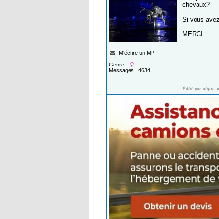
chevaux?
Si vous avez 
MERCI
M'écrire un MP
Genre :
Messages : 4634
Édité par aigue_