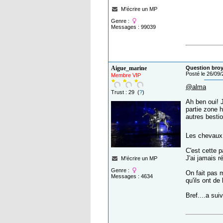
M'écrire un MP
Genre :
Messages : 99039
Aigue_marine
Question broy
Posté le 26/09
Membre VIP
@alma
Trust : 29 (
?
)
Ah ben oui! J
partie zone h
autres bestio
Les chevaux 
C'est cette pa
J'ai jamais ré
M'écrire un MP
Genre :
On fait pas 
Messages : 4634
qu'ils ont de
Bref....a sui