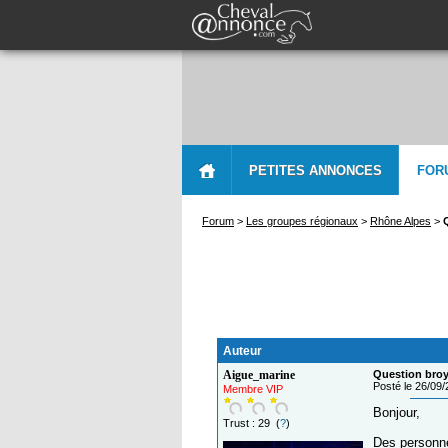
PETITES ANNONCES
FOR
Forum
>
Les groupes régionaux
>
Rhône Alpes
>
Auteur
Aigue_marine
Question broy
Posté le 26/09
Membre VIP
Bonjour,
Trust : 29 (
?
)
Des personne