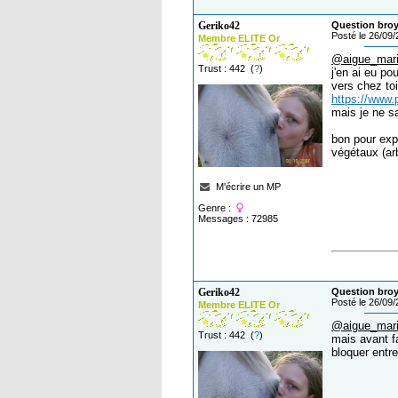
Geriko42
Question broy
Posté le 26/09
Membre ELITE Or
@aigue_mar
Trust : 442 (
?
)
j'en ai eu pou
vers chez toi
https://www
mais je ne sai
bon pour expl
végétaux (ar
M'écrire un MP
Genre :
Messages : 72985
Geriko42
Question broy
Posté le 26/09
Membre ELITE Or
@aigue_mar
Trust : 442 (
?
)
mais avant fa
bloquer entre