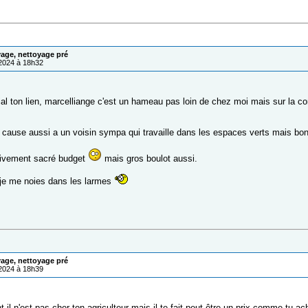
age, nettoyage pré
/2024 à 18h32
al ton lien, marcelliange c'est un hameau pas loin de chez moi mais sur la
n cause aussi a un voisin sympa qui travaille dans les espaces verts mais bon
tivement sacré budget
mais gros boulot aussi.
je me noies dans les larmes
age, nettoyage pré
/2024 à 18h39
 il n'est pas cher ton agriculteur mais il te fait peut être un prix comme tu ach