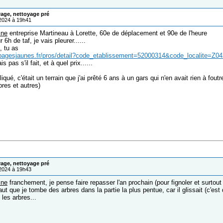
age, nettoyage pré
/2024 à 19h41
ine
entreprise Martineau à Lorette, 60e de déplacement et 90e de l'heure
r 6h de taf, je vais pleurer......
, tu as
.pagesjaunes.fr/pros/detail?code_etablissement=52000314&code_localite=Z
s pas s'il fait, et à quel prix......
iqué, c'était un terrain que j'ai prêté 6 ans à un gars qui n'en avait rien à foutr
bres et autres)
age, nettoyage pré
/2024 à 19h43
ine
franchement, je pense faire repasser l'an prochain (pour fignoler et surtout
ut que je tombe des arbres dans la partie la plus pentue, car il glissait (c'est
 les arbres...