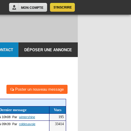
S'INSCRIRE
MON COMPTE
ONTACT
DÉPOSER UNE ANNONCE
Poster un nouveau message
Dernier message
Vues
195
à 10h08 Par
wintershine
33414
à 09h39 Par
roldesavoie