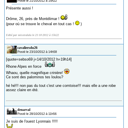
Posté le 21/10/2012 à 15h22
Présente aussi !
Drôme, 26, près de Montélimar !
(pour où se trouve le cheval en tout cas !
)
Edité par misstralala le 21-10-2012 à 15h22
cavaliersdu26
Posté le 23/10/2012 à 14h58
[quote=sebso69 j=14/10/2012 h=19h14]
Rhone Alpes en force
Whaou, quelle magnifique crinière!
Ce sont des palominos tes loulou?
hé hé!!! non pas du tout c'est une comtoise!!! mais elle a une robe
assez claire en été.
denarval
Posté le 28/10/2012 à 11h56
Je suis de l'ouest Lyonnais !!!!!