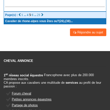
1
4
5
6
21
Page(s) :
...
...
Cavalier de rhone-alpes vous êtes ou?(26),(38)...
Répondre au sujet
CHEVAL ANNONCE
er
1
réseau social équestre
Francophone avec plus de 200.000
membres inscrits.
CA propose aux cavaliers une multitude de
services
au profit de leur
passion :
Forum cheval
Petites annonces équestres
Partage de photos