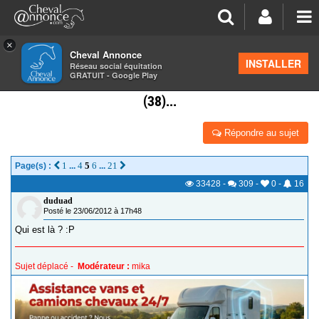
×
Cheval Annonce
Forum
>
Les groupes régionaux
>
Rhône Alpes
INSTALLER
Réseau social équitation
GRATUIT - Google Play
CAVALIER DE RHONE-ALPES VOUS ÊTES OU?(26),
(38)...
Répondre au sujet
1
4
5
6
21
Page(s) :
...
...
33428
-
309
-
0
-
16
duduad
Posté le 23/06/2012 à 17h48
Qui est là ? :P
Sujet déplacé -
Modérateur :
mika