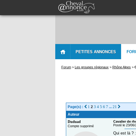
PETITES ANNONCES
FOR
Forum
>
Les groupes régionaux
>
Rhône Alpes
>
1
2
3
4
5
6
7
21
Page(s) :
...
Auteur
Duduad
Cavalier de rh
Posté le 23/06
Compte supprimé
Qui est là ? 