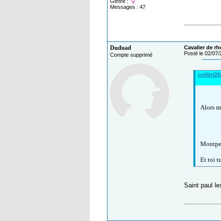
Genre :
Messages : 47
Duduad
Cavalier de rh
Posté le 02/07
Compte supprimé
colibri2
Alors m
Montpel
Et toi t
Saint paul l