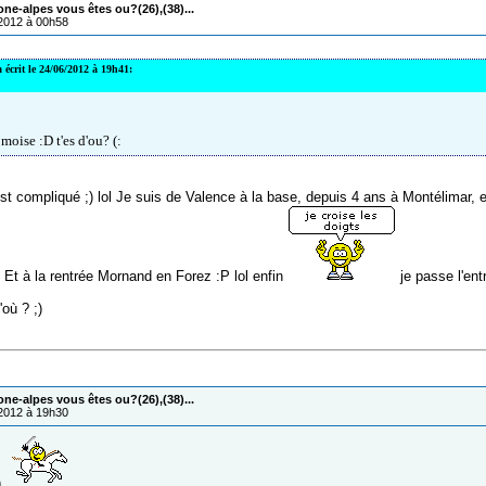
one-alpes vous êtes ou?(26),(38)...
/2012 à 00h58
 écrit le 24/06/2012 à 19h41:
moise :D t'es d'ou? (:
est compliqué ;) lol Je suis de Valence à la base, depuis 4 ans à Montélimar, 
) Et à la rentrée Mornand en Forez :P lol enfin
je passe l'ent
'où ? ;)
one-alpes vous êtes ou?(26),(38)...
/2012 à 19h30
)