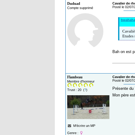
Duduad
Cavalier de rh
Posté le 02/07
Compte supprimé
bwahah
Cavaliè
Etudes 
Bah on est pa
Flambeau
Cavalier de rh
Posté le 02/07
Membre d'honneur
Présente du 
Trust : 20 (
?
)
Mon père est
M'écrire un MP
Genre :