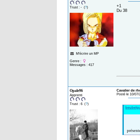
+1
Trust : - (
?
)
Du 38
M'écrire un MP
Genre :
Messages : 417
Opale96
Cavalier de rh
Posté le 10/07
Apprenti
Trust : 6 (
?
)
beubelg
présent