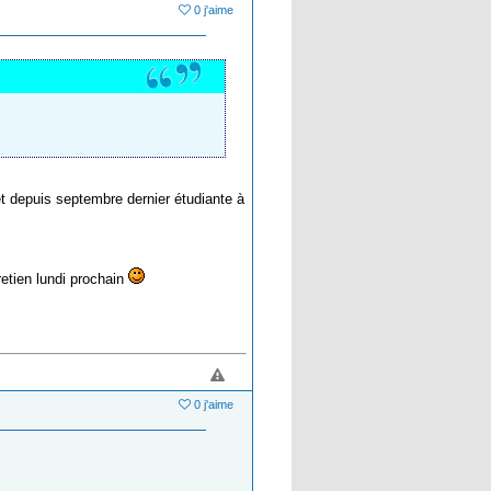
0 j'aime
et depuis septembre dernier étudiante à
retien lundi prochain
0 j'aime