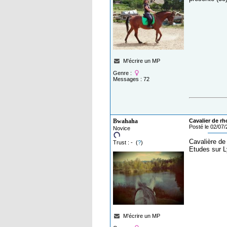
M'écrire un MP
Genre :
Messages : 72
Bwahaha
Cavalier de rh
Posté le 02/07
Novice
Cavalière de
Trust : - (
?
)
Etudes sur L
M'écrire un MP