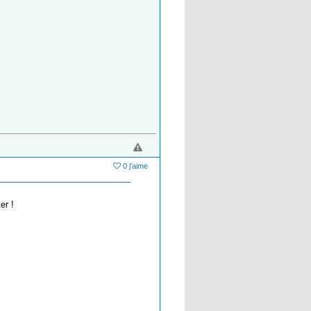
0 j'aime
er !