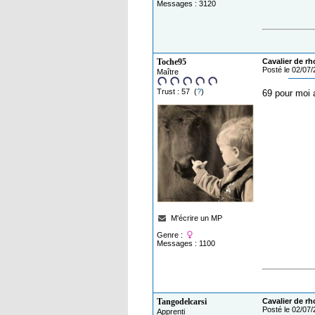
Messages : 3120
Toche95
Cavalier de rh
Posté le 02/07
Maître
Trust : 57 (
?
)
69 pour moi
M'écrire un MP
Genre :
Messages : 1100
Tangodelcarsi
Cavalier de rh
Posté le 02/07
Apprenti