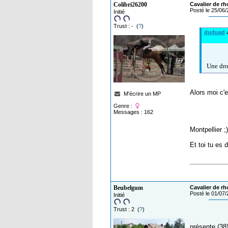
Colibri26200
Cavalier de rh
Posté le 25/06
Initié
Trust : - (
?
)
duduad
a
Une dro
Alors moi c'
M'écrire un MP
Genre :
Messages : 162
Montpellier ;
Et toi tu es d
Beubelgum
Cavalier de rh
Posté le 01/07
Initié
Trust : 2 (
?
)
présente (38