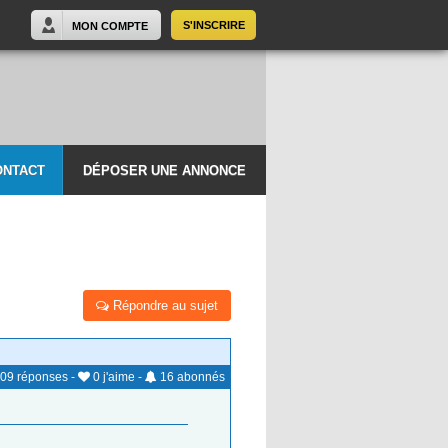
S'INSCRIRE
MON COMPTE
ONTACT
DÉPOSER UNE ANNONCE
Répondre au sujet
09
réponses
-
0
j'aime
-
16
abonnés