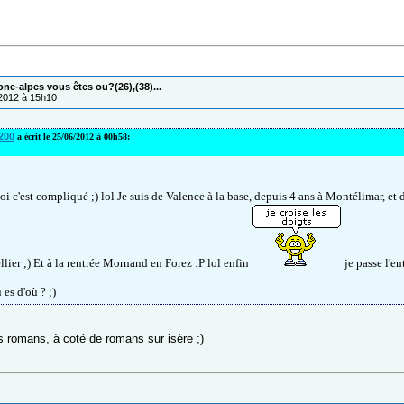
one-alpes vous êtes ou?(26),(38)...
/2012 à 15h10
6200
a écrit le 25/06/2012 à 00h58:
oi c'est compliqué ;) lol Je suis de Valence à la base, depuis 4 ans à Montélimar, et
lier ;) Et à la rentrée Mornand en Forez :P lol enfin
je passe l'e
u es d'où ? ;)
es romans, à coté de romans sur isère ;)