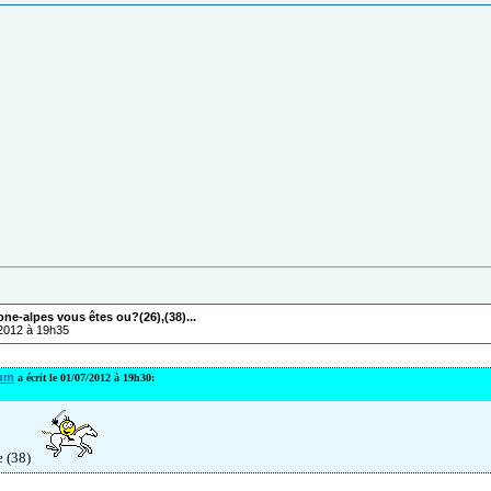
one-alpes vous êtes ou?(26),(38)...
/2012 à 19h35
um
a écrit le 01/07/2012 à 19h30:
e (38)