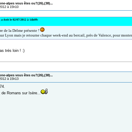
one-alpes vous êtes ou?(26),(38)...
/2012 à 15h10
a
a écrit le 02/07/2012 à 14h09:
re de la Drôme présente !
sur Lyon mais je retourne chaque week-end au bercail, près de Valence, pour monter
s trés loin ! :)
one-alpes vous êtes ou?(26),(38)...
/2012 à 15h13
74.
 de Romans sur Isère...