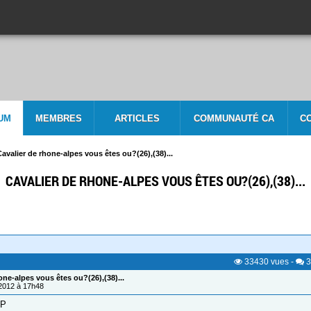
UM
MEMBRES
ARTICLES
COMMUNAUTÉ CA
C
Cavalier de rhone-alpes vous êtes ou?(26),(38)...
CAVALIER DE RHONE-ALPES VOUS ÊTES OU?(26),(38)...
33430
vues
-
3
one-alpes vous êtes ou?(26),(38)...
/2012 à 17h48
:P