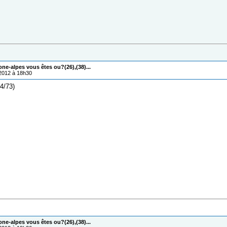
one-alpes vous êtes ou?(26),(38)...
/2012 à 18h30
74/73)
one-alpes vous êtes ou?(26),(38)...