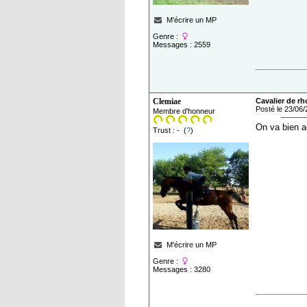
M'écrire un MP
Genre :
Messages : 2559
Clemiae
Cavalier de rh
Posté le 23/06
Membre d'honneur
On va bien a
Trust : - (
?
)
M'écrire un MP
Genre :
Messages : 3280