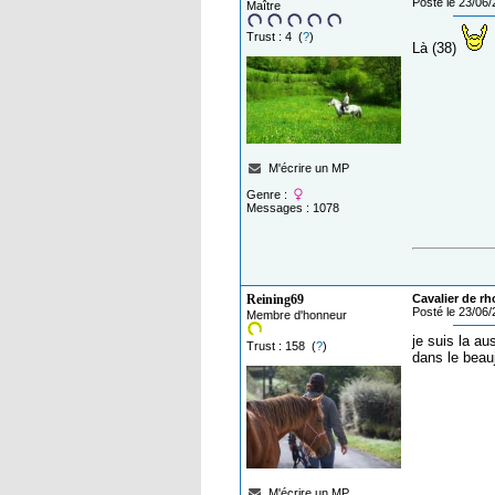
Posté le 23/06
Maître
Trust : 4 (
?
)
Là (38)
M'écrire un MP
Genre :
Messages : 1078
Reining69
Cavalier de rh
Posté le 23/06
Membre d'honneur
je suis la au
Trust : 158 (
?
)
dans le beauj
M'écrire un MP