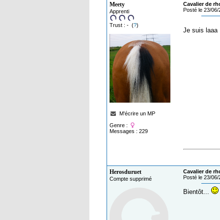
Meety
Cavalier de rh
Posté le 23/06
Apprenti
Trust : - (
?
)
Je suis laaa 
M'écrire un MP
Genre :
Messages : 229
Herosduruet
Cavalier de rh
Posté le 23/06
Compte supprimé
Bientôt...