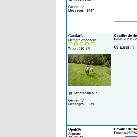
Genre :
Messages : 1447
Carolarik
Cavalier de rh
Posté le 23/06
Membre d'honneur
69 aussi !!!
Trust : 110 (
?
)
M'écrire un MP
Genre :
Messages : 3239
Opale96
Cavalier de rh
Posté le 23/06
Apprenti