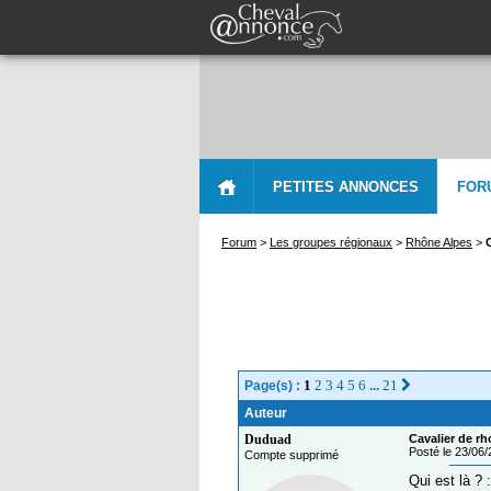
PETITES ANNONCES
FOR
Forum
>
Les groupes régionaux
>
Rhône Alpes
>
1
2
3
4
5
6
21
Page(s) :
...
Auteur
Duduad
Cavalier de rh
Posté le 23/06
Compte supprimé
Qui est là ? 