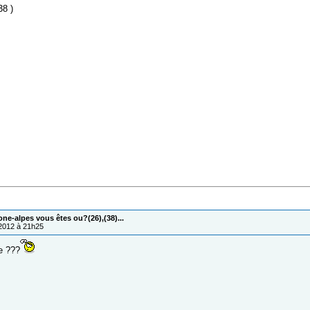
38 )
one-alpes vous êtes ou?(26),(38)...
/2012 à 21h25
e ???