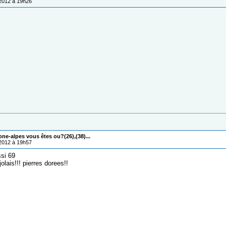
/2012 à 19h26
one-alpes vous êtes ou?(26),(38)...
/2012 à 19h57
ssi 69
olais!!! pierres dorees!!