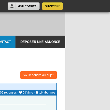
S'INSCRIRE
MON COMPTE
ONTACT
DÉPOSER UNE ANNONCE
Répondre au sujet
09
réponses
-
0
j'aime
-
16
abonnés