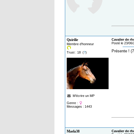
Quirilie
Cavalier de rh
Posté le 23/06
Membre d'honneur
Présente ! (
Trust : 18 (
?
)
M'écrire un MP
Genre :
Messages : 1443
Maela38
Cavalier de rh