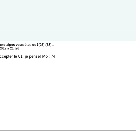
one-alpes vous êtes ou?(26),(38)...
/2012 à 21h26
ccepter le 01, je pense! Moi: 74