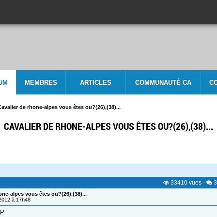
UM
MEMBRES
ARTICLES
COMMUNAUTÉ CA
C
Cavalier de rhone-alpes vous êtes ou?(26),(38)...
CAVALIER DE RHONE-ALPES VOUS ÊTES OU?(26),(38)...
33410
vues
-
3
one-alpes vous êtes ou?(26),(38)...
/2012 à 17h48
:P