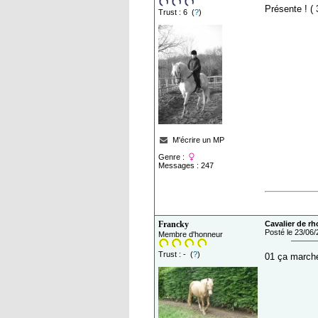
Présente ! ( 
Trust : 6 (
?
)
M'écrire un MP
Genre :
Messages : 247
Francky
Cavalier de rh
Posté le 23/06
Membre d'honneur
Trust : - (
?
)
01 ça march