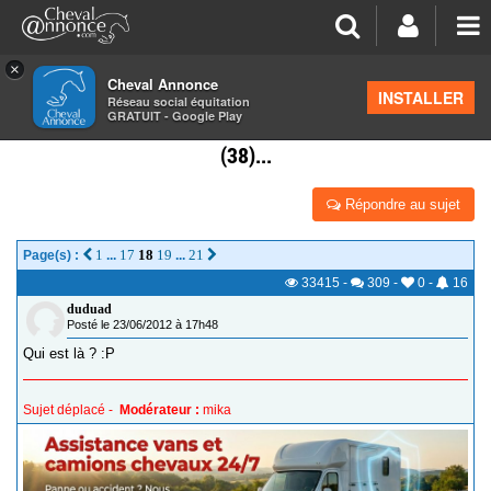
×
Cheval Annonce
Forum
>
Les groupes régionaux
>
Rhône Alpes
INSTALLER
Réseau social équitation
GRATUIT - Google Play
CAVALIER DE RHONE-ALPES VOUS ÊTES OU?(26),
(38)...
Répondre au sujet
1
17
18
19
21
Page(s) :
...
...
33415
-
309
-
0
-
16
duduad
Posté le 23/06/2012 à 17h48
Qui est là ? :P
Sujet déplacé -
Modérateur :
mika