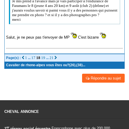
Je mis prend à l'avance mais je vais participer à l'endurance de
Faramans le 8 (jeune 4 ans 20 km) et 9 août (club 2) (drôme) et
j'aurais voulus savoir si parmi vous il y a des personnes qui puissent
me prendre en photo ? et si il y a des photographes pro ?
merci
Salut, je ne peux pas t'envoyer de MP
C'est bizarre
1
17
18
19
21
Page(s) :
...
...
Cavalier de rhone-alpes vous êtes ou?(26),(38)...
Répondre au sujet
CHEVAL ANNONCE
er
1
réseau social équestre
Francophone avec plus de 200.000