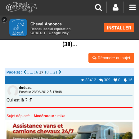
×
Cheval Annonce
Forum
>
Les groupes régionaux
>
Rhône Alpes
INSTALLER
Réseau social équitation
GRATUIT - Google Play
CAVALIER DE RHONE-ALPES VOUS ÊTES OU?(26),
(38)...
Répondre au sujet
1
16
17
18
21
Page(s) :
...
...
33412
-
309
-
0
-
16
duduad
Posté le 23/06/2012 à 17h48
Qui est là ? :P
Sujet déplacé -
Modérateur :
mika