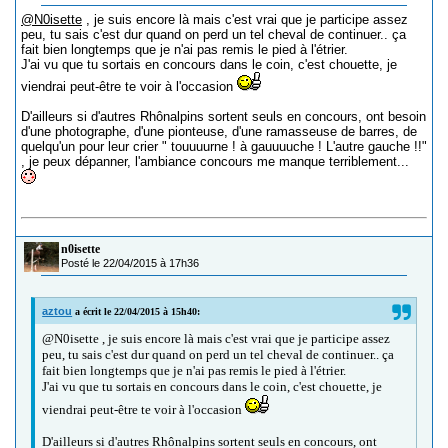
@N0isette
, je suis encore là mais c'est vrai que je participe assez
peu, tu sais c'est dur quand on perd un tel cheval de continuer.. ça
fait bien longtemps que je n'ai pas remis le pied à l'étrier.
J'ai vu que tu sortais en concours dans le coin, c'est chouette, je
viendrai peut-être te voir à l'occasion
D'ailleurs si d'autres Rhônalpins sortent seuls en concours, ont besoin
d'une photographe, d'une pionteuse, d'une ramasseuse de barres, de
quelqu'un pour leur crier " touuuurne ! à gauuuuche ! L'autre gauche !!"
, je peux dépanner, l'ambiance concours me manque terriblement...
n0isette
Posté le 22/04/2015 à 17h36
aztou
a écrit le 22/04/2015 à 15h40:
@N0isette , je suis encore là mais c'est vrai que je participe assez
peu, tu sais c'est dur quand on perd un tel cheval de continuer.. ça
fait bien longtemps que je n'ai pas remis le pied à l'étrier.
J'ai vu que tu sortais en concours dans le coin, c'est chouette, je
viendrai peut-être te voir à l'occasion
D'ailleurs si d'autres Rhônalpins sortent seuls en concours, ont