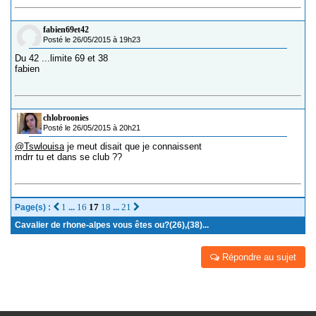
fabien69et42
Posté le 26/05/2015 à 19h23
Du 42 ...limite 69 et 38
fabien
chlobroonies
Posté le 26/05/2015 à 20h21
@Tswlouisa
je meut disait que je connaissent
mdrr tu et dans se club ??
1
16
17
18
21
Page(s) :
...
...
Cavalier de rhone-alpes vous êtes ou?(26),(38)...
Répondre au sujet