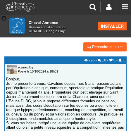
×
Cheval Annonce
Forum
>
Les groupes régionaux
>
Limousin
INSTALLER
Réseau social équitation
GRATUIT - Google Play
PRÉSENTATION
Répondre au sujet
995
-
10
-
0
-
1
ecuriedlbg
Posté le 10/10/2024 à 18h31
Bonjour,
Je me présente à vous. Cavalière depuis mes 5 ans, passée autant
par l'équitation classique, camargue, spectacle je pratique l'équitation
depuis maintenant 47 ans. Propriétaire d'un petit élevage sur Saint
Junien à seulement quelques km de la Charente, ainsi que de
L'Ecurie DLBG, je vous propose différentes formules de pension,
mais aussi des cours d'équitation sur les écuries ou à domicile en
tant que bpjeps perfectionnement, coaching en compétition, le travail
du cheval ou du poney et sa valorisation en concours. Je pratique les
3 disciplines fondamentales ainsi que le hunter style.
Si vous souhaitez intégré une jeune équipe de cavaliers propriétaire,
allant du loisir à petite niveau équestre à la compétition, n'hésitez pas