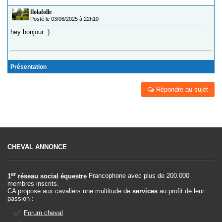
flolafolle
Posté le 03/06/2025 à 22h10
hey bonjour :)
Présentation
Répondre au sujet
CHEVAL ANNONCE
er
1
réseau social équestre
Francophone avec plus de 200.000
membres inscrits.
CA propose aux cavaliers une multitude de
services
au profit de leur
passion :
Forum cheval