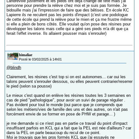
Landreville justement et les pieds ont déjà changé de tête mais j'ai
personne pour prendre la relève chez moi et je suis pas formée. Je
bidouille mais j'ai l'impression de faire que des bêtises. En école KC
Lapierre ils ne reculent pas les points d'impact (c'est une podologue
de cette école qui prend la relève pour le mien et ça me frustre même
si elle a plein de bons côtés. Elle voulait qu'on pose des résines pour
développer les talons mais celle qui a géré ses pieds m'a dit que ça
ferait l'effet inverse. Ils allaient pousser mais s'enrouler)
himaliae
Posté le 03/02/2025 à 14h01
@blindh
Clairement, les résines c'est top si on est autonomes... car oui les
talons peuvent s'enrouler dessous, ou elles peuvent contrarier/reserrer
le pied (selon sa pousse)
Le mieux c'est quand on enlève les résines toutes les 3 semaines en
cas de pied "pathologique", pour avoir un suivi de parage régulier .
Pas évident pour tout le monde (oui parce que je comprends que
selon les métiers/vies de famille des uns et des autres, on n'ait pas
forcément envie de se former en pose de PHW et parage... )
je me demande si ce n'est pas en partie ce travail du point d'impact
insuffisant parfois en KCL qui a fait que la PEL est née d'ailleurs? car
dans la PEL on parle beaucoup du recul de ce point.
Moi je trouvais que les pros formés KCL que j'ai essayés ne