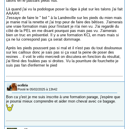
talons en le passant pieds nus.
Là quand j'ai vu la podologue poser la râpe à plat sur les talons j'ai fait
AAAAH.
J'essaye de faire le " bol " à la Landreville sur les pieds du mien mais
je manie mal la renette et j'ai trop peur de faire des bêtises. J'aimerais
une vraie formation mais pour l'instant je n'ai rien vu. J'ai regardé du
côté de la PEL en me disant pourquoi pas mais pas vu. J'aimerais
bien un truc en présentiel. Il y a une formation KCL en mars mais si
ça ne lui correspond pas ça serait dommage.
Après les pieds poussent pas si mal et il n'est pas du tout douloureux
sur les cailloux donc je sais pas si ça vaut la peine de poser des
resines .. il voit le véto mercredi on discutera en fonction du résultat,
j'ai filmé des foulées pas si droites. Vu la pourriture de fourchette je
suis pas fan d'enfermer le pied
oceliria
Posté le 05/02/2025 à 13h42
Bon ca y'est je me suis inscrite à une formation parage, j'espère que
je pourrai mieux comprendre et aider mon cheval avec ce bagage.