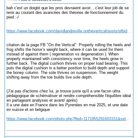
bah c'est un doigté que les pros devraient avoir... c'est leur job de se
tenir au courant des avancées des théories de fonctionnement du
pied :-/
https://www.facebook.com/davidlandreville.onthevertical/posts/pfbid02TywKKWemHZh91Sc7R9fnnb9MNLLQfwRNXrpCHqYj9E8XTW9Yp2dGVrSz6Wn1Q191l
citation de la page FB "On the Vertical": Properly rolling the heels and
frog shifts the horse’s weight back, where it can be used for them
instead of against them ( regeneration vs degeneration ). When
properly maintained with consistency over time, the heels grow in
further back. The digital cushion thrives on proper load bearing. This
puts the digital cushion in a better position to build depth and support
the boney column. The sole thrives on suspension. The weight
shifting away from the toe builds live sole depth.
(J'ai pas d'actions chez lui, je trouve juste qu'il a une facon ultra
pédagogique de schématiser et rendre compréhensible l'équilibre idéal
en partageant analyses et avant/ après)
Il a une date en France dans les Pyrenées en mai 2025, et une date
en suisse et en belgique
https://www.facebook.com/photo.php?fbid=1171955291603151&set=a.392490242882997&type=3