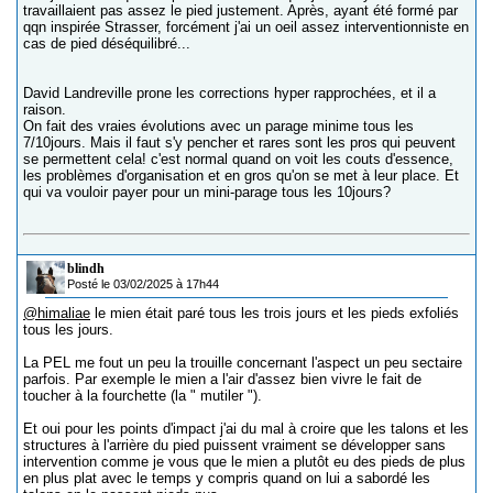
travaillaient pas assez le pied justement. Après, ayant été formé par
qqn inspirée Strasser, forcément j'ai un oeil assez interventionniste en
cas de pied déséquilibré...
David Landreville prone les corrections hyper rapprochées, et il a
raison.
On fait des vraies évolutions avec un parage minime tous les
7/10jours. Mais il faut s'y pencher et rares sont les pros qui peuvent
se permettent cela! c'est normal quand on voit les couts d'essence,
les problèmes d'organisation et en gros qu'on se met à leur place. Et
qui va vouloir payer pour un mini-parage tous les 10jours?
blindh
Posté le 03/02/2025 à 17h44
@himaliae
le mien était paré tous les trois jours et les pieds exfoliés
tous les jours.
La PEL me fout un peu la trouille concernant l'aspect un peu sectaire
parfois. Par exemple le mien a l'air d'assez bien vivre le fait de
toucher à la fourchette (la " mutiler ").
Et oui pour les points d'impact j'ai du mal à croire que les talons et les
structures à l'arrière du pied puissent vraiment se développer sans
intervention comme je vous que le mien a plutôt eu des pieds de plus
en plus plat avec le temps y compris quand on lui a sabordé les