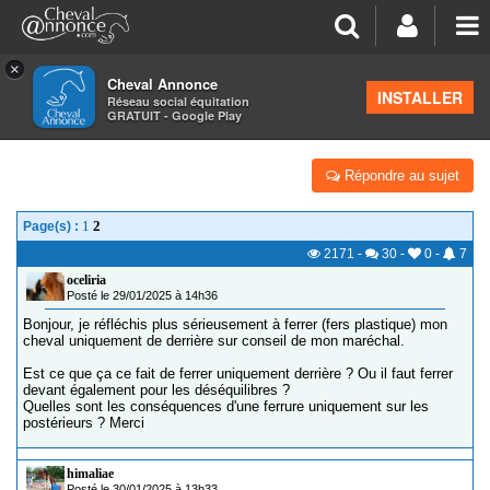
×
Cheval Annonce
Forum
>
Équipements
INSTALLER
Réseau social équitation
GRATUIT - Google Play
FERRER UNIQUEMENT DE DERRIÈRE
Répondre au sujet
1
2
Page(s) :
2171
-
30
-
0
-
7
oceliria
Posté le 29/01/2025 à 14h36
Bonjour, je réfléchis plus sérieusement à ferrer (fers plastique) mon
cheval uniquement de derrière sur conseil de mon maréchal.
Est ce que ça ce fait de ferrer uniquement derrière ? Ou il faut ferrer
devant également pour les déséquilibres ?
Quelles sont les conséquences d'une ferrure uniquement sur les
postérieurs ? Merci
himaliae
Posté le 30/01/2025 à 13h33