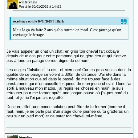
wintershine
Posté le 30/01/2025 à 14h23
oceliria
a écrit le 30/01/2025 à 12h16:
Mais là ça va faire 2 ans qu'on tourne en rond. C'est pour ça qu'on
envisage le ferrage...
Je vais appeler un chat un chat: en gros ton cheval fait cobaye
depuis deux ans pour cette personne qui ne gère rien et qui n'arrive
pas à faire un parage correct digne de ce nom.
Les angles "falsifient" tu dis.. et bien non! Car les gros soucis dans la
qualité de ce parage se voient à 300m de distance. J'ai été dans la
même situation que toi dans le passé, de me trouver face à des
prestataires qui m'on bousillé les pieds de mon jeune cheval. Donc j'ai
sorti à nouveau mon matos, j'ai repris les choses en main, je suis
retrouner pour me former après une longue pause où j'ai pas paré du
tout, et je ne l'ai jamais regretté.
Donc en effet, une bonne solution peut être de te former (comme il
faut, hein, je ne parle pas d'un stage d'une journée où tu gratteras un
peu sur un pied mort) et de parer ton cheval toi-même.
himaliae