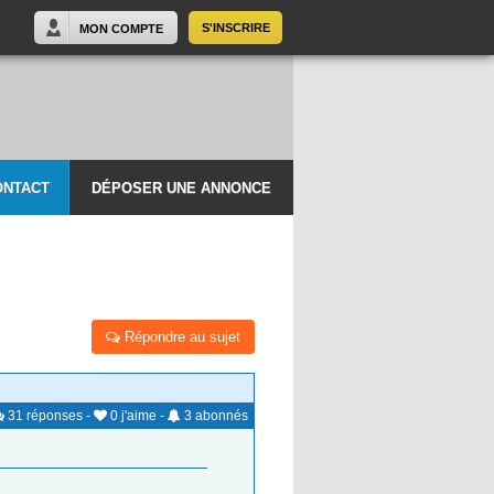
S'INSCRIRE
MON COMPTE
ONTACT
DÉPOSER UNE ANNONCE
Répondre au sujet
31
réponses
-
0
j'aime
-
3
abonnés