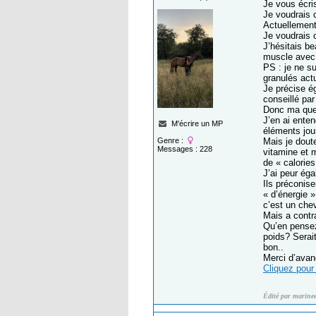
Je vous écris
Je voudrais 
Actuellement,
Je voudrais 
J’hésitais be
muscle avec 
PS : je ne s
granulés act
Je précise é
conseillé par
Donc ma ques
J’en ai ente
M'écrire un MP
éléments jour
Genre :
Mais je doute
Messages : 228
vitamine et 
de « calories
J’ai peur éga
Ils préconis
« d’énergie »
c’est un chev
Mais a contra
Qu’en pensez
poids? Serait
bon..
Merci d’ava
Cliquez pour 
Édité par marine