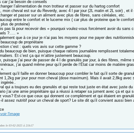
 car j’ai besoin de conseils
changer l’alimentation de mon trotteur et passer sur du hartog comfort
 mon cheval est sur du Reverdy, avec 4 l par jour (2L matin et 2L soir) , et i
changer et passer sur un aliment avec plus de fibres, sans céréales, etc.
aucoup entre le comfort et le lucerne mix ( car plus de proteine que le comfort 
plus de proteine)
uis pas là pour recevoir des « pourquoi voulez-vous forcément avoir du sans 
uels ?….. »
galement que à ce jour je n’ai pas les moyens pour me payer des nutritionnis
 beaucoup de propriétaire
tion c’est : quels vos avis sur cette gamme ?
ndu beaucoup de bien, puisque chaque rations journalière remplissent totaleme
naliers. Et c’est ça qui m’attire justement beaucoup.
, puisque j’ai peur de passer de 4 l de granulés par jour, à des fibres, même
minéraux, j’ai quand même peur qu’il perde de l’État car moins de matière gra
 ».
lement qu’il faille en donner beaucoup pour combler le fait qu’il sorte de granu
ent 1,2kg par jour pour mon cheval (dose maximum). Mais il avait 2,8kg avec s
 ingérée..
al qui a toujours eu des granulés et qui reste tout juste en état avec juste du 
rio j’ai une amie propriétaire qui a réussi à retaper sa jument avec ça et qui so
 vous? Est-ce que ceux qui donnent ce complément et qui étaient en granulé
-il assez nutritif pour un cheval de sport? Le site dit qu’il convient aussi bie
nce
voir l'image
eden le 03-02-2025 à 21h17