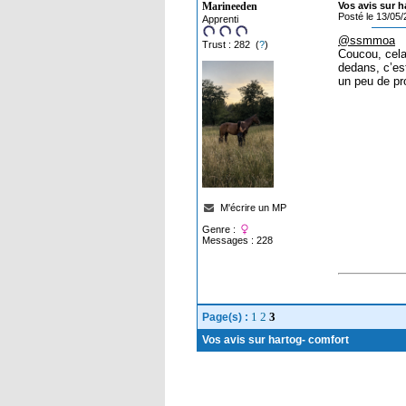
Marineeden
Vos avis sur h
Posté le 13/05
Apprenti
@ssmmoa
Trust : 282 (
?
)
Coucou, cela
dedans, c’es
un peu de pro
M'écrire un MP
Genre :
Messages : 228
1
2
3
Page(s) :
Vos avis sur hartog- comfort