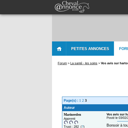
PETITES ANNONCES
FOR
Forum
>
La santé - les soins
>
Vos avis sur hart
1
2
3
Page(s) :
Auteur
Marineeden
Vos avis sur h
Posté le 03/02
Apprenti
Bonsoir à to
Trust : 282 (
?
)