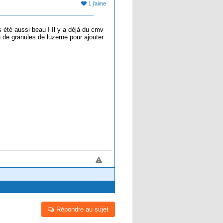
1 j'aime
 été aussi beau ! Il y a déjà du cmv
 de granules de luzerne pour ajouter
Répondre au sujet