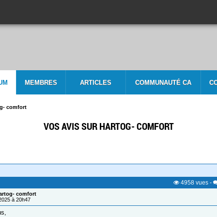
UM
MEMBRES
ARTICLES
COMMUNAUTÉ CA
C
og- comfort
VOS AVIS SUR HARTOG- COMFORT
4958
vues
-
artog- comfort
/2025 à 20h47
us,