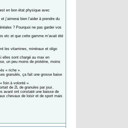
l est en bon état physique avec
et j’aimerai bien l’aider à prendre du
céréales ? Pourquoi ne pas garder vos
tes etc et que cette gamme m’avait été
nt les vitamines, minéraux et oligo
 si elles sont chargé au max en
sse, un peu moins de protéine, moins
lés « riche ».
es granulés, ça fait une grosse baise
« foin à volonté ».
rtait de 2L de granules par jour..
s avant ont constaté une baisse de
n aux chevaux de loisir et de sport mais