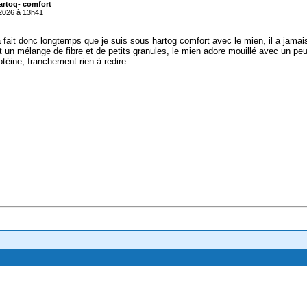
artog- comfort
/2026 à 13h41
 fait donc longtemps que je suis sous hartog comfort avec le mien, il a jamais
t un mélange de fibre et de petits granules, le mien adore mouillé avec un peu
téine, franchement rien à redire