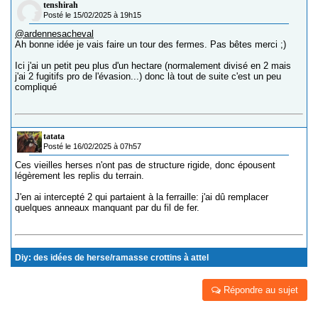
tenshirah
Posté le 15/02/2025 à 19h15
@ardennesacheval
Ah bonne idée je vais faire un tour des fermes. Pas bêtes merci ;)
Ici j'ai un petit peu plus d'un hectare (normalement divisé en 2 mais
j'ai 2 fugitifs pro de l'évasion...) donc là tout de suite c'est un peu
compliqué
tatata
Posté le 16/02/2025 à 07h57
Ces vieilles herses n'ont pas de structure rigide, donc épousent
légèrement les replis du terrain.
J'en ai intercepté 2 qui partaient à la ferraille: j'ai dû remplacer
quelques anneaux manquant par du fil de fer.
Diy: des idées de herse/ramasse crottins à attel
Répondre au sujet