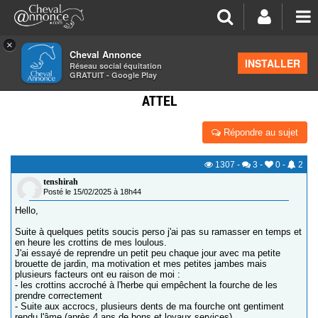
×
Cheval Annonce
Forum
>
Équipements
INSTALLER
Réseau social équitation
GRATUIT - Google Play
DIY: DES IDÉES DE HERSE/RAMASSE CROTTINS À
ATTEL
Répondre au sujet
1307
-
3
-
0
-
2
tenshirah
Posté le 15/02/2025 à 18h44
Hello,
Suite à quelques petits soucis perso j'ai pas su ramasser en temps et
en heure les crottins de mes loulous.
J'ai essayé de reprendre un petit peu chaque jour avec ma petite
brouette de jardin, ma motivation et mes petites jambes mais
plusieurs facteurs ont eu raison de moi :
- les crottins accroché à l'herbe qui empêchent la fourche de les
prendre correctement
- Suite aux accrocs, plusieurs dents de ma fourche ont gentiment
rendu l'âme (après 4 ans de bons et loyaux services).