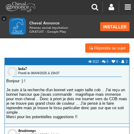
×
Cheval Annonce
Forum
>
Équipements
INSTALLER
Réseau social équitation
GRATUIT - Google Play
MARQUES BONNETS TAILLE COB
Répondre au sujet
832
-
5
-
0
-
2
lnda7
Posté le 06/04/2025 à 15h37
Bonjour :) !
Je suis à la recherche d'un bonnet vert sapin taille cob .. J'ai reçu un
bonnet harcour que j'avais commandé : magnifique mais immense
pour mon cheval .. Donc à priori je dois me tourner vers du COB mais
je ne trouve pas grand choix de couleur ... J'ai pensé à le faire
reprendre mais je trouve le tissu particulier donc pas sur que ce soit
simple .
Merci pour les potentielles suggestions !!
iletaittemps