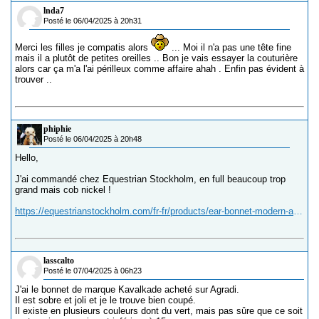
lnda7
Posté le 06/04/2025 à 20h31
Merci les filles je compatis alors
... Moi il n'a pas une tête fine
mais il a plutôt de petites oreilles .. Bon je vais essayer la couturière
alors car ça m'a l'ai périlleux comme affaire ahah . Enfin pas évident à
trouver ..
phiphie
Posté le 06/04/2025 à 20h48
Hello,
J'ai commandé chez Equestrian Stockholm, en full beaucoup trop
grand mais cob nickel !
https://equestrianstockholm.com/fr-fr/products/ear-bonnet-modern-avenue-green?variant=53491541770617
lasscalto
Posté le 07/04/2025 à 06h23
J'ai le bonnet de marque Kavalkade acheté sur Agradi.
Il est sobre et joli et je le trouve bien coupé.
Il existe en plusieurs couleurs dont du vert, mais pas sûre que ce soit