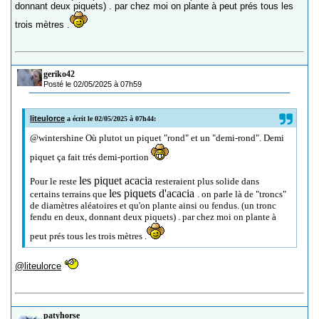
donnant deux piquets) . par chez moi on plante à peut prés tous les
trois mètres .
geriko42
Posté le 02/05/2025 à 07h59
liteulorce
a écrit le 02/05/2025 à 07h44:
@wintershine Où plutot un piquet "rond" et un "demi-rond". Demi
piquet ça fait trés demi-portion
les piquet acacia
Pour le reste
resteraient plus solide dans
les piquets d'acacia
certains terrains que
. on parle là de "troncs"
de diamètres aléatoires et qu'on plante ainsi ou fendus. (un tronc
fendu en deux, donnant deux piquets) . par chez moi on plante à
peut prés tous les trois mètres .
@liteulorce
patyhorse