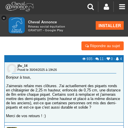
×
Cheval Annonce
Forum
>
Équipements
INSTALLER
Réseau social équitation
GRATUIT - Google Play
PIQUETS DE CLÔTURE
Répondre au sujet
935
-
11
-
0
-
4
jfw_14
Posté le 30/04/2025 à 19h26
Bonjour à tous,
J'aimerais refaire mes clôtures. J'ai actuellement des piquets ronds
en châtaignier de 2,25 m hauteur, enfoncés de 0,75 cm, une distance
de 8m entre chaque piquet. Certains sont à remplacer et j'aimerais
mettre des demi-piquets (même hauteur et placé a la même distance
de les anciens), est-ce que certaines personnes ont mis des demi-
piquets et est-ce que c'est aussi durable et solide ?
Merci de vos retours ! :)