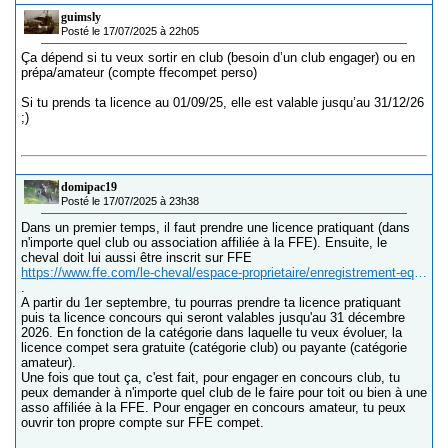
guimsly
Posté le 17/07/2025 à 22h05
Ça dépend si tu veux sortir en club (besoin d’un club engager) ou en
prépa/amateur (compte ffecompet perso)
Si tu prends ta licence au 01/09/25, elle est valable jusqu’au 31/12/26
;)
domipac19
Posté le 17/07/2025 à 23h38
Dans un premier temps, il faut prendre une licence pratiquant (dans
n'importe quel club ou association affiliée à la FFE). Ensuite, le
cheval doit lui aussi être inscrit sur FFE
https://www.ffe.com/le-cheval/espace-proprietaire/enregistrement-equides/procedure-enregistrement-ffe-d-un-cheval-ou-poney
.
A partir du 1er septembre, tu pourras prendre ta licence pratiquant
puis ta licence concours qui seront valables jusqu'au 31 décembre
2026. En fonction de la catégorie dans laquelle tu veux évoluer, la
licence compet sera gratuite (catégorie club) ou payante (catégorie
amateur).
Une fois que tout ça, c'est fait, pour engager en concours club, tu
peux demander à n'importe quel club de le faire pour toit ou bien à une
asso affiliée à la FFE. Pour engager en concours amateur, tu peux
ouvrir ton propre compte sur FFE compet.