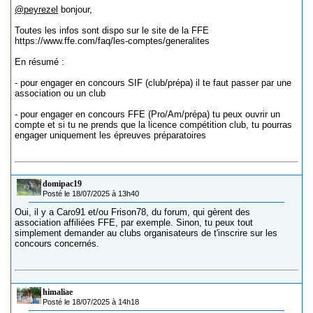
@peyrezel
bonjour,
Toutes les infos sont dispo sur le site de la FFE
https://www.ffe.com/faq/les-comptes/generalites
En résumé :
- pour engager en concours SIF (club/prépa) il te faut passer par une
association ou un club
- pour engager en concours FFE (Pro/Am/prépa) tu peux ouvrir un
compte et si tu ne prends que la licence compétition club, tu pourras
engager uniquement les épreuves préparatoires
domipac19
Posté le 18/07/2025 à 13h40
Oui, il y a Caro91 et/ou Frison78, du forum, qui gèrent des
association affiliées FFE, par exemple. Sinon, tu peux tout
simplement demander au clubs organisateurs de t'inscrire sur les
concours concernés.
himaliae
Posté le 18/07/2025 à 14h18