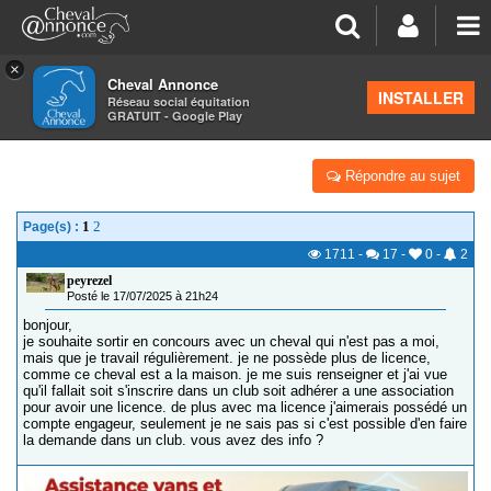
×
Cheval Annonce
Forum
>
Concours cheval
INSTALLER
Réseau social équitation
GRATUIT - Google Play
PAPERASSE CONCOURS
Répondre au sujet
1
2
Page(s) :
1711
-
17
-
0
-
2
peyrezel
Posté le 17/07/2025 à 21h24
bonjour,
je souhaite sortir en concours avec un cheval qui n'est pas a moi,
mais que je travail régulièrement. je ne possède plus de licence,
comme ce cheval est a la maison. je me suis renseigner et j'ai vue
qu'il fallait soit s'inscrire dans un club soit adhérer a une association
pour avoir une licence. de plus avec ma licence j'aimerais possédé un
compte engageur, seulement je ne sais pas si c'est possible d'en faire
la demande dans un club. vous avez des info ?