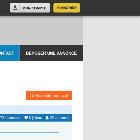
S'INSCRIRE
MON COMPTE
ONTACT
DÉPOSER UNE ANNONCE
Répondre au sujet
73
réponses
-
0
j'aime
-
20
abonnés