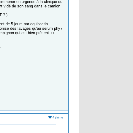
'emmener en urgence à la clinique du
nt vidé de son sang dans le camion
T ?.)
nt de 5 jours par equibactin
réconisé des lavages qu'au sérum phy?
ampignon qui est bien présent ++
.
4 j'aime