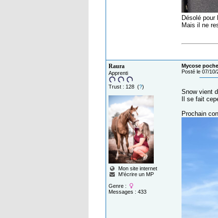
Désolé pour l
Mais il ne re
Raura
Mycose poche
Posté le 07/10
Apprenti
Trust : 128 (
?
)
Snow vient de
Il se fait ce
Prochain con
Mon site internet
M'écrire un MP
Genre :
Messages : 433