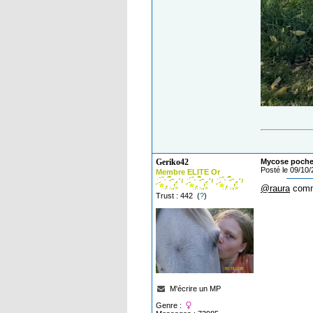
Geriko42
Mycose poche
Posté le 09/10
Membre ELITE Or
@raura
comme
Trust : 442 (
?
)
M'écrire un MP
Genre :