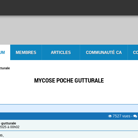
UM
MEMBRES
ARTICLES
COMMUNAUTÉ CA
C
turale
MYCOSE POCHE GUTTURALE
7527
vues
-
 gutturale
/2025 à 00h02
us,