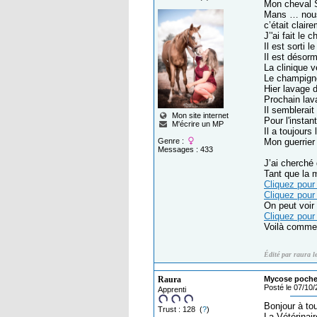
Mon cheval S
Mans … nous 
c’était clai
J’'ai fait le
Il est sorti le
Il est désor
La clinique v
Le champigno
Hier lavage d
Prochain lav
Il semblerait
Mon site internet
Pour l'insta
M'écrire un MP
Il a toujours
Genre :
Mon guerrie
Messages : 433
J’ai cherché
Tant que la 
Cliquez pour 
Cliquez pour 
On peut voir
Cliquez pour 
Voilà commen
Édité par raura l
Raura
Mycose poche
Posté le 07/10
Apprenti
Bonjour à to
Trust : 128 (
?
)
La Vétérinair