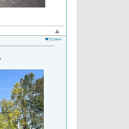
21 j'aime
e