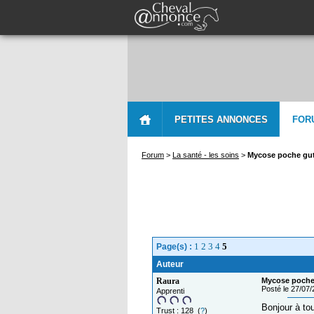
PETITES ANNONCES
FOR
Forum
>
La santé - les soins
>
Mycose poche gut
1
2
3
4
5
Page(s) :
Auteur
Raura
Mycose poche
Posté le 27/07
Apprenti
Bonjour à to
Trust : 128 (
?
)