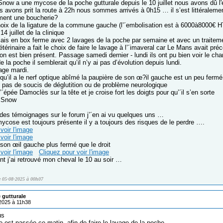
now a une mycose de la poche gutturale depuis le 10 juillet nous avons dû l
avons prit la route à 22h nous sommes arrivés à 0h15 … il s’est littéraleme
rement une boucherie?
 choix de la ligature de la commune gauche (l’´embolisation est à 6000à8000€ H
 14 juillet de la clinique
mais en box ferme avec 2 lavages de la poche par semaine et avec un traiteme
étérinaire a fait le choix de faire le lavage à l’´imaveral car Le Mans avait p
n est bien présent. Passage samedi dernier - lundi ils ont pu bien voir le ch
e la poche il semblerait qu’il n’y ai pas d’évolution depuis lundi.
age mardi.
 qu’il a le nerf optique abîmé la paupière de son œ?il gauche est un peu fermé
nt pas de soucis de déglutition ou de problème neurologique
 l’´épée Damoclès sur la tête et je croise fort les doigts pour qu’´il s’en sorte
r Snow
 des témoignages sur le forum j’´en ai vu quelques uns …
mycose est toujours présente il y a toujours des risques de le perdre ….
voir l'image
voir l'image
 son œil gauche plus fermé que le droit
voir l'image
Cliquez pour voir l'image
t j’ai retrouvé mon cheval le 10 au soir …
e 05-08-2025 à 00h07
 gutturale
/2025 à 11h38
us
e est passée ce matin, afin de faire le lavage de la poche