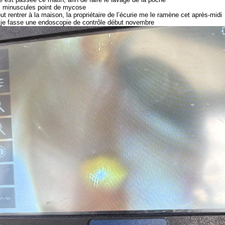
ux minuscules point de mycose
ut rentrer à la maison, la propriétaire de l’écurie me le ramène cet après-midi
e je fasse une endoscopie de contrôle début novembre