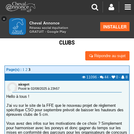
×
Cheval Annonce
Forum
>
Concours cheval
INSTALLER
Réseau social équitation
GRATUIT - Google Play
CHANGEMENT DES HAUTEURS CSO ÉPREUVES
CLUBS
Répondre au sujet
1
2
3
Page(s) :
11096
-
44
-
0
-
8
nicoprt
Posté le 02/08/2025 à 23h57
Hello à tous !
J'ai vu sur le site de la FFE que le nouveau projet de règlement
spécifique CSO pour septembre prévoit de baisser les hauteurs des
épreuves clubs de 5 cm.
Vous avez des infos sur les motivations de ce choix ? Simplement
pour harmoniser avec les poneys et donc gagner du temps sur les
mises en conformité des parcours pour les organisateurs de concours