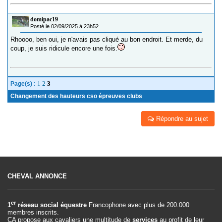
domipac19
Posté le 02/09/2025 à 23h52
Rhoooo, ben oui, je n'avais pas cliqué au bon endroit. Et merde, du
coup, je suis ridicule encore une fois.
1
2
3
Page(s) :
Changement des hauteurs cso épreuves clubs
Répondre au sujet
CHEVAL ANNONCE
er
1
réseau social équestre
Francophone avec plus de 200.000
membres inscrits.
CA propose aux cavaliers une multitude de
services
au profit de leur