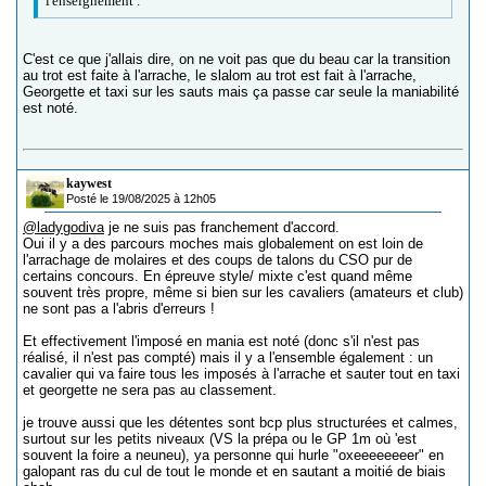
l'enseignement .
C'est ce que j'allais dire, on ne voit pas que du beau car la transition
au trot est faite à l'arrache, le slalom au trot est fait à l'arrache,
Georgette et taxi sur les sauts mais ça passe car seule la maniabilité
est noté.
kaywest
Posté le 19/08/2025 à 12h05
@ladygodiva
je ne suis pas franchement d'accord.
Oui il y a des parcours moches mais globalement on est loin de
l'arrachage de molaires et des coups de talons du CSO pur de
certains concours. En épreuve style/ mixte c'est quand même
souvent très propre, même si bien sur les cavaliers (amateurs et club)
ne sont pas a l'abris d'erreurs !
Et effectivement l'imposé en mania est noté (donc s'il n'est pas
réalisé, il n'est pas compté) mais il y a l'ensemble également : un
cavalier qui va faire tous les imposés à l'arrache et sauter tout en taxi
et georgette ne sera pas au classement.
je trouve aussi que les détentes sont bcp plus structurées et calmes,
surtout sur les petits niveaux (VS la prépa ou le GP 1m où 'est
souvent la foire a neuneu), ya personne qui hurle "oxeeeeeeeer" en
galopant ras du cul de tout le monde et en sautant a moitié de biais