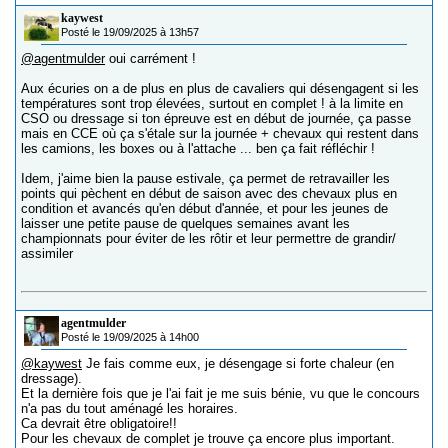
kaywest
Posté le 19/09/2025 à 13h57
@agentmulder
oui carrément !
Aux écuries on a de plus en plus de cavaliers qui désengagent si les
températures sont trop élevées, surtout en complet ! à la limite en
CSO ou dressage si ton épreuve est en début de journée, ça passe
mais en CCE où ça s'étale sur la journée + chevaux qui restent dans
les camions, les boxes ou à l'attache ... ben ça fait réfléchir !
Idem, j'aime bien la pause estivale, ça permet de retravailler les
points qui pèchent en début de saison avec des chevaux plus en
condition et avancés qu'en début d'année, et pour les jeunes de
laisser une petite pause de quelques semaines avant les
championnats pour éviter de les rôtir et leur permettre de grandir/
assimiler
agentmulder
Posté le 19/09/2025 à 14h00
@kaywest
Je fais comme eux, je désengage si forte chaleur (en
dressage).
Et la dernière fois que je l'ai fait je me suis bénie, vu que le concours
n'a pas du tout aménagé les horaires.
Ca devrait être obligatoire!!
Pour les chevaux de complet je trouve ça encore plus important.