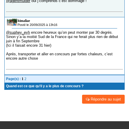
@agentmulder
oui j’comprends c’est dommage !
himaliae
Posté le 20/09/2025 à 13h16
@suphey_eyh
encore heureux qu’on peut monter par 30 degrés.
Sinon y’a la moitié Sud de la France qui ne ferait plus rien de début
juin à fin Septembre
(Ici il faisait encore 31 hier)
Après, transporter et aller en concours par fortes chaleurs, c’est
encore autre chose
1
2
Page(s) :
Quand est ce que qu’il y a le plus de concours ?
Répondre au sujet