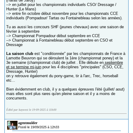
(Haras de Jardy)
--> en juillet pour les championnats individuels CSO/ Dressage /
Hunter (Le Mans)
--> entre fin octobre début novembre pour les championnats CCE
individuels (Pompadour/ Tartas ou Fontainebleau selon les années).
Tu as aussi les concours SHF (jeunes chevaux) avec une saison de
février à septembre
--> Championnat Pompadour début septembre en CCE
--> Championnat à Fontainebleau début septembre en CSO et
Dressage
La saison club
est "conditionnée" par les championnats de France à
Lamotte Beuvron qui se déroulent la 1ère (championnat poney) et la
3e semaine (championnat club) de juillet . Elle débute en
septembre
et se termine mi-juin
pour les 4 disciplines "principales" (CSO, CCE,
Dressage, Hunter)
on y retrouve également du pony-game, tir à l'arc, Trec, horseball
etc...
Bien évidemment en club, il y a quelques épreuves l'été (juillet/ aout)
mais elles sont plus rares qu'en pleine saison et il y a moins de
concurrents.
Édité par kaywest le 19-09-2025 à 11h00
agentmulder
Posté le 19/09/2025 à 12h33