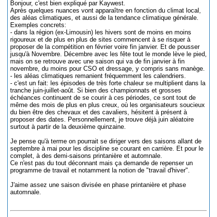
Bonjour, c'est bien expliqué par Kaywest.
Après quelques nuances vont apparaître en fonction du climat local,
des aléas climatiques, et aussi de la tendance climatique générale.
Exemples concrets:
- dans la région (ex-Limousin) les hivers sont de moins en moins
rigoureux et de plus en plus de sites commencent à se risquer à
proposer de la compétition en février voire fin janvier. Et de pousser
jusqu'à Novembre. Décembre avec les fête tout le monde lève le pied,
mais on se retrouve avec une saison qui va de fin janvier à fin
novembre, du moins pour CSO et dressage, y compris sans manège.
- les aléas climatiques remanient fréquemment les calendriers.
- c'est un fait: les épisodes de très forte chaleur se multiplient dans la
tranche juin-juillet-août. Si bien des championnats et grosses
échéances continuent de se courir à ces périodes, ce sont tout de
même des mois de plus en plus creux, où les organisateurs soucieux
du bien être des chevaux et des cavaliers, hésitent à présent à
proposer des dates. Personnellement, je trouve déjà juin aléatoire
surtout à partir de la deuxième quinzaine.
Je pense qu'à terme on pourrait se diriger vers des saisons allant de
septembre à mai pour les discipline se courant en carrière. Et pour le
complet, à des demi-saisons printanière et automnale.
Ce n'est pas du tout déconnant mais ça demande de repenser un
programme de travail et notamment la notion de "travail d'hiver".
J'aime assez une saison divisée en phase printanière et phase
automnale.