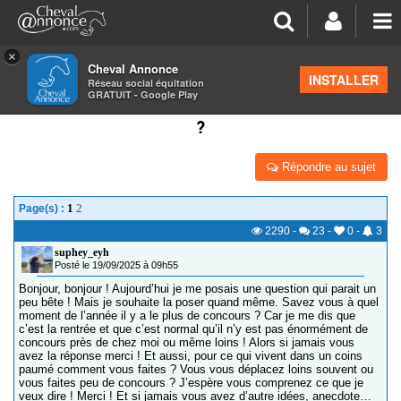
×
Cheval Annonce
Forum
>
Concours cheval
INSTALLER
Réseau social équitation
GRATUIT - Google Play
QUAND EST CE QUE QU’IL Y A LE PLUS DE CONCOURS
?
Répondre au sujet
1
2
Page(s) :
2290
-
23
-
0
-
3
suphey_eyh
Posté le 19/09/2025 à 09h55
Bonjour, bonjour ! Aujourd’hui je me posais une question qui parait un
peu bête ! Mais je souhaite la poser quand même. Savez vous à quel
moment de l’année il y a le plus de concours ? Car je me dis que
c’est la rentrée et que c’est normal qu’il n’y est pas énormément de
concours près de chez moi ou même loins ! Alors si jamais vous
avez la réponse merci ! Et aussi, pour ce qui vivent dans un coins
paumé comment vous faites ? Vous vous déplacez loins souvent ou
vous faites peu de concours ? J’espère vous comprenez ce que je
veux dire ! Merci ! Et si jamais vous avez d’autre idées, anecdote…