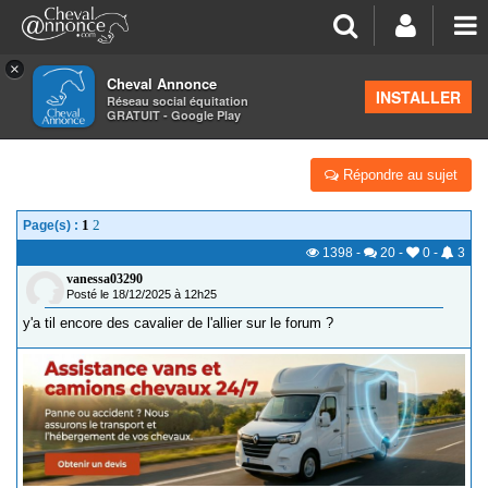
×
Cheval Annonce
Forum
>
Les groupes régionaux
>
Auvergne
INSTALLER
Réseau social équitation
GRATUIT - Google Play
03 ALLIER
Répondre au sujet
1
2
Page(s) :
1398
-
20
-
0
-
3
vanessa03290
Posté le 18/12/2025 à 12h25
y'a til encore des cavalier de l'allier sur le forum ?