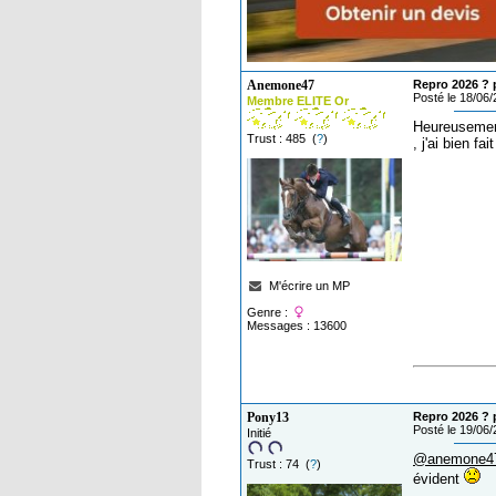
Anemone47
Repro 2026 ? p
Posté le 18/06
Membre ELITE Or
Heureusement
Trust : 485 (
?
)
, j'ai bien f
M'écrire un MP
Genre :
Messages : 13600
Pony13
Repro 2026 ? p
Posté le 19/06
Initié
@anemone4
Trust : 74 (
?
)
évident