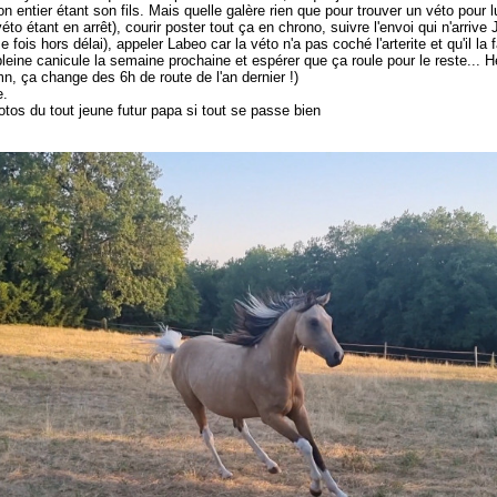
 entier étant son fils. Mais quelle galère rien que pour trouver un véto pour l
véto étant en arrêt), courir poster tout ça en chrono, suivre l'envoi qui n'arr
e fois hors délai), appeler Labeo car la véto n'a pas coché l'arterite et qu'il la
pleine canicule la semaine prochaine et espérer que ça roule pour le reste... 
mn, ça change des 6h de route de l'an dernier !)
e.
tos du tout jeune futur papa si tout se passe bien