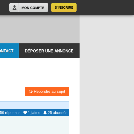
S'INSCRIRE
MON COMPTE
ONTACT
DÉPOSER UNE ANNONCE
Répondre au sujet
59
réponses
-
1
j'aime
-
25
abonnés