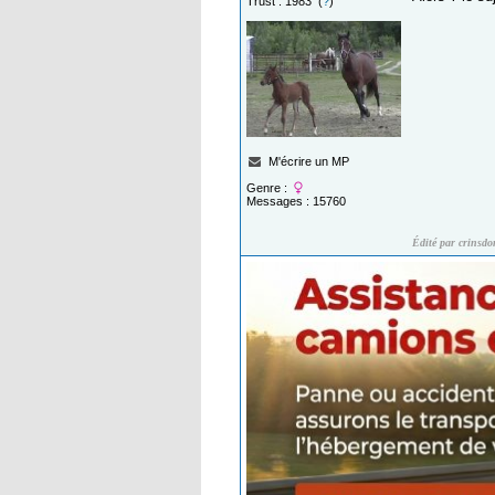
Trust : 1983 (
?
)
M'écrire un MP
Genre :
Messages : 15760
Édité par crinsdo