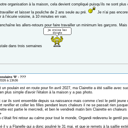
tre organisation à la maison, cela devient compliqué puisqu’ils ne sont plus
ravailler et laisser la pouliche de 2 ans seule au pré.
Je n’ai pas encore
er à l’écurie voisine, à 10 minutes en van.
nchaîne les allers-retours pour faire travailler un minimum les garçons. Mais
stale dans trois semaines
oulains 'R' - ???
/2026 à 13h36
t un poulain est en route pour fin avril 2027, ma Clairette a été saillie avec s
en plus simple d'avoir l'étalon à la maison y a pas photo.
t car ils sont ensemble depuis sa naissance mais comme c'est le petit jeune d
t renifler et coller les filles pendant leurs chaleurs il ne se passait rien jusqu
ette est partie le mercredi, et ben le vendredi matin bim Clairette en chaleurs à
+
c'était fini retour au calme pour tout le monde, Organdi redevenu le gentil poula
té il y a Flanelle qui a donc pouliné le 31 mai, et que je remets à la saillie ext