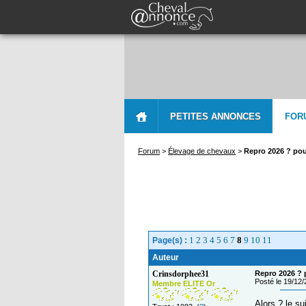
PETITES ANNONCES
FOR
Forum
>
Élevage de chevaux
>
Repro 2026 ? pou
1
2
3
4
5
6
7
8
9
10
11
Page(s) :
Auteur
Crinsdorphee31
Repro 2026 ? p
Posté le 19/12
Membre ELITE Or
Alors ? le su