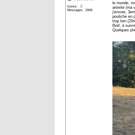
le monde, mon
Genre :
arterite (ma 
Messages : 2906
j'envoie, 3em
pouliche en 
trop loin (20
Bref, à suivr
Quelques pho