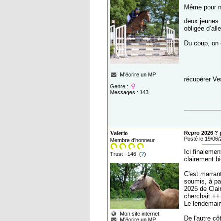
Même pour no
deux jeunes t
obligée d’all
Du coup, on e
M'écrire un MP
récupérer Ve
Genre :
Messages : 143
Valerio
Repro 2026 ? p
Posté le 19/06
Membre d'honneur
Ici finalemen
Trust : 146 (
?
)
clairement bi
C'est marran
soumis, à par
2025 de Clair
cherchait ++
Le lendemain 
Mon site internet
De l'autre cô
M'écrire un MP