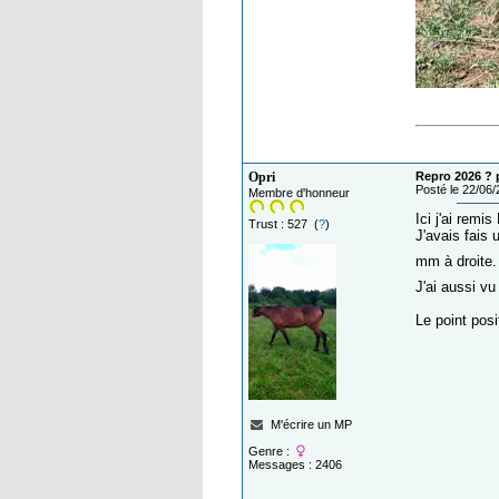
Opri
Repro 2026 ? p
Posté le 22/06
Membre d'honneur
Ici j'ai remi
Trust : 527 (
?
)
J'avais fais 
mm à droite. 
J'ai aussi vu
Le point posi
M'écrire un MP
Genre :
Messages : 2406