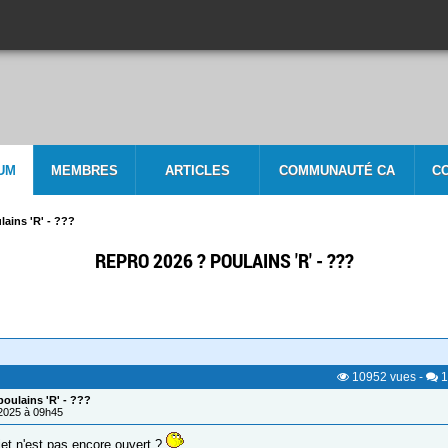
UM
MEMBRES
ARTICLES
COMMUNAUTÉ CA
C
lains 'R' - ???
REPRO 2026 ? POULAINS 'R' - ???
10952
vues
-
1
oulains 'R' - ???
/2025 à 09h45
jet n'est pas encore ouvert ?