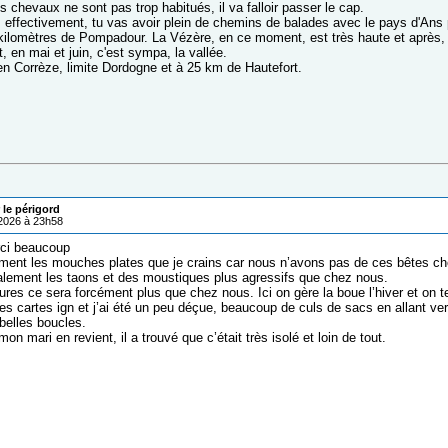
es chevaux ne sont pas trop habitués, il va falloir passer le cap.
, effectivement, tu vas avoir plein de chemins de balades avec le pays d'Ans p
 kilomètres de Pompadour. La Vézère, en ce moment, est très haute et après
 en mai et juin, c'est sympa, la vallée.
 en Corrèze, limite Dordogne et à 25 km de Hautefort.
 le périgord
/2026 à 23h58
ci beaucoup
ment les mouches plates que je crains car nous n’avons pas de ces bêtes c
alement les taons et des moustiques plus agressifs que chez nous.
res ce sera forcément plus que chez nous. Ici on gère la boue l’hiver et on ten
les cartes ign et j’ai été un peu déçue, beaucoup de culs de sacs en allant v
 belles boucles.
n mari en revient, il a trouvé que c’était très isolé et loin de tout.