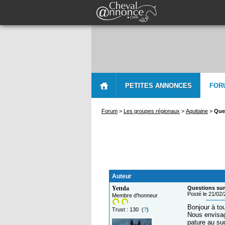
PETITES ANNONCES
FOR
Forum
>
Les groupes régionaux
>
Aquitaine
>
Ques
Auteur
Yettda
Questions sur
Posté le 21/02
Membre d'honneur
Bonjour à to
Trust : 130 (
?
)
Nous envisa
pature au su