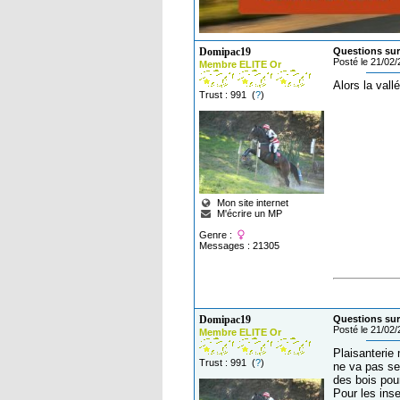
Domipac19
Questions sur
Posté le 21/02
Membre ELITE Or
Alors la val
Trust : 991 (
?
)
Mon site internet
M'écrire un MP
Genre :
Messages : 21305
Domipac19
Questions sur
Posté le 21/02
Membre ELITE Or
Plaisanterie 
Trust : 991 (
?
)
ne va pas se 
des bois pour
Pour les inse