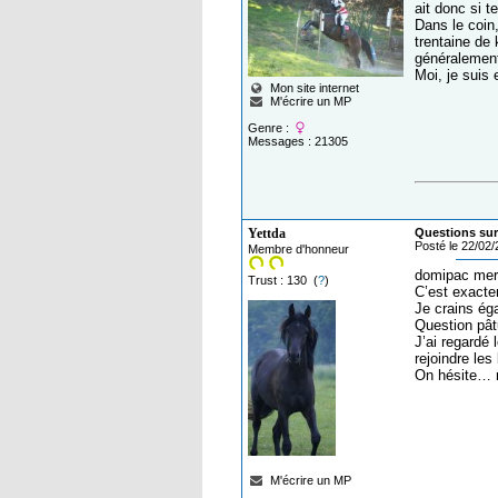
ait donc si t
Dans le coin
trentaine de
généralement,
Moi, je suis
Mon site internet
M'écrire un MP
Genre :
Messages : 21305
Yettda
Questions sur
Posté le 22/02
Membre d'honneur
domipac mer
Trust : 130 (
?
)
C’est exacte
Je crains ég
Question pâtu
J’ai regardé 
rejoindre les
On hésite… mo
M'écrire un MP