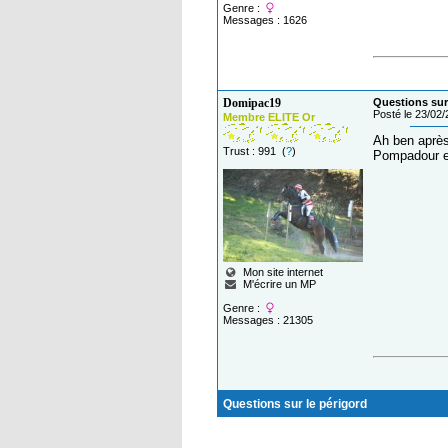
Genre :
Messages : 1626
Domipac19
Questions sur
Posté le 23/02
Membre ELITE Or
Ah ben après
Trust : 991 (
?
)
Pompadour et
Mon site internet
M'écrire un MP
Genre :
Messages : 21305
Questions sur le périgord