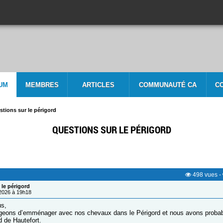
UM
MEMBRES
ARTICLES
COMMUNAUTÉ CA
C
tions sur le périgord
QUESTIONS SUR LE PÉRIGORD
498
vues
-
 le périgord
/2026 à 19h18
us,
geons d’emménager avec nos chevaux dans le Périgord et nous avons proba
d de Hautefort.