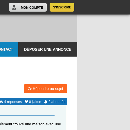
S'INSCRIRE
MON COMPTE
ONTACT
DÉPOSER UNE ANNONCE
Répondre au sujet
4
réponses
-
0
j'aime
-
2
abonnés
blement trouvé une maison avec une