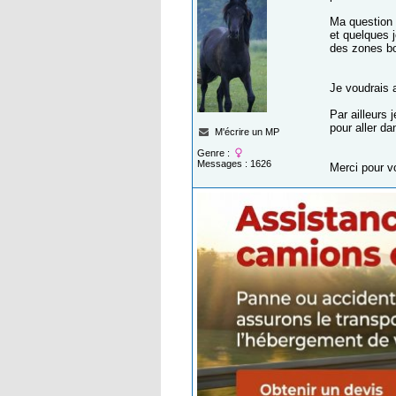
Ma question 
et quelques 
des zones b
Je voudrais 
Par ailleurs
pour aller da
M'écrire un MP
Genre :
Messages : 1626
Merci pour v