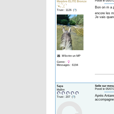
Posté le 05/07
Membre ELITE Bronze
Bon on m a p
Trust : 1126 (
?
)
encore les m
Je vais quan
M'écrire un MP
Genre :
Messages : 6194
Sayo
Selle sur mes
Posté le 05/07
Maître
Après Antares
Trust : 207 (
?
)
accompagner 