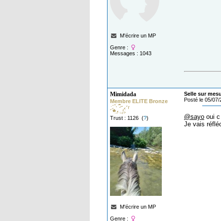
M'écrire un MP
Genre :
Messages : 1043
Mimidada
Selle sur mes
Posté le 05/07
Membre ELITE Bronze
@sayo
oui c
Trust : 1126 (
?
)
Je vais réflé
M'écrire un MP
Genre :