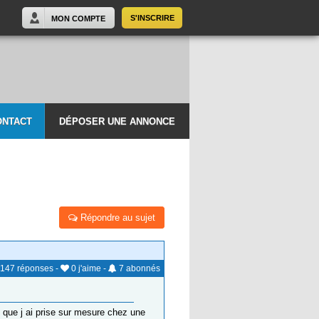
S'INSCRIRE
MON COMPTE
ONTACT
DÉPOSER UNE ANNONCE
Répondre au sujet
147
réponses
-
0
j'aime
-
7
abonnés
le que j ai prise sur mesure chez une