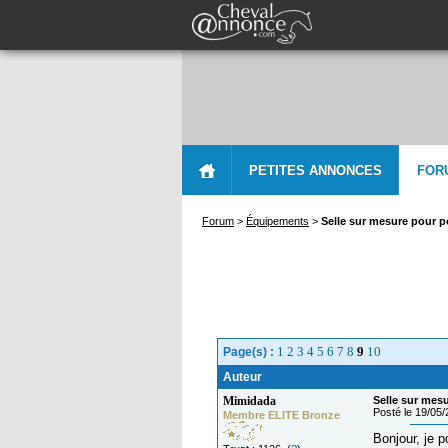
PETITES ANNONCES
FOR
Forum
>
Équipements
>
Selle sur mesure pour p
1
2
3
4
5
6
7
8
9
10
Page(s) :
Auteur
Mimidada
Selle sur mes
Posté le 19/05
Membre ELITE Bronze
Bonjour, je p