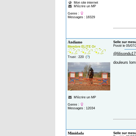
Mon site internet
M'écrire un MP
Genre :
Messages : 18329
Andiamo
Selle sur mes
Posté le 05/07
Membre ELITE Or
@lilisondu1
Trust : 220 (
?
)
douleurs lom
M'écrire un MP
Genre :
Messages : 12034
Mimidada
Selle sur mes