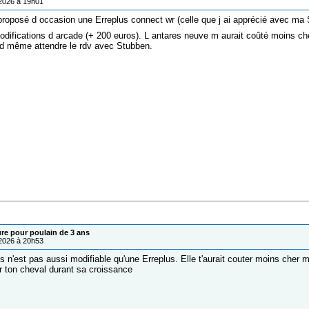
/2026 à 19h01
roposé d occasion une Erreplus connect wr (celle que j ai apprécié avec ma 
odifications d arcade (+ 200 euros). L antares neuve m aurait coûté moins c
d même attendre le rdv avec Stubben.
ure pour poulain de 3 ans
/2026 à 20h53
 n'est pas aussi modifiable qu'une Erreplus. Elle t'aurait couter moins cher m
ton cheval durant sa croissance