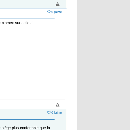
0 j'aime
 biomex sur celle ci.
0 j'aime
e siège plus confortable que la