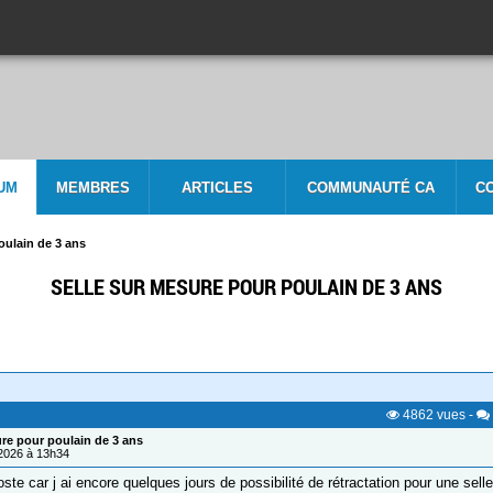
UM
MEMBRES
ARTICLES
COMMUNAUTÉ CA
C
oulain de 3 ans
SELLE SUR MESURE POUR POULAIN DE 3 ANS
4862
vues
-
ure pour poulain de 3 ans
/2026 à 13h34
oste car j ai encore quelques jours de possibilité de rétractation pour une sel