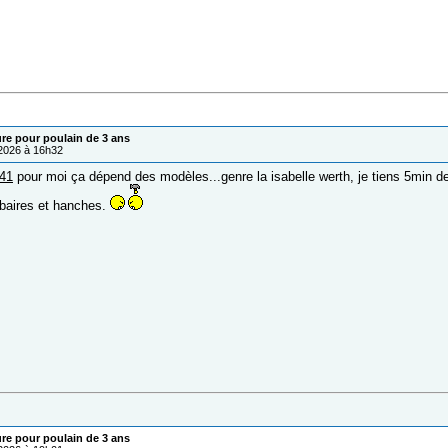
ure pour poulain de 3 ans
/2026 à 16h32
741
pour moi ça dépend des modèles...genre la isabelle werth, je tiens 5min 
baires et hanches.
ure pour poulain de 3 ans