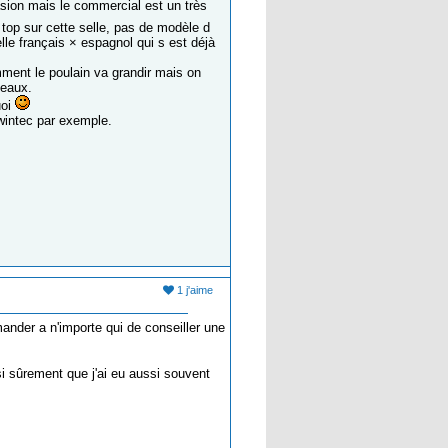
casion mais le commercial est un très
top sur cette selle, pas de modèle d
lle français × espagnol qui s est déjà
mment le poulain va grandir mais on
neaux.
uoi
 wintec par exemple.
1 j'aime
ander a n'importe qui de conseiller une
i sûrement que j'ai eu aussi souvent