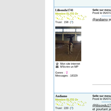
Lilisondu1741
Selle sur mes
Posté le 05/07
Membre ELITE Or
@andiamo
je
Trust : 158 (
?
)
Mon site internet
M'écrire un MP
Genre :
Messages : 18329
Andiamo
Selle sur mes
Posté le 05/07
Membre ELITE Or
@lilisondu1
Trust : 220 (
?
)
et pourtant j