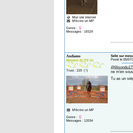
Mon site internet
M'écrire un MP
Genre :
Messages : 18329
Andiamo
Selle sur mes
Posté le 05/07
Membre ELITE Or
@lilisondu1
Trust : 220 (
?
)
ne m'en souv
Tu as un siè
M'écrire un MP
Genre :
Messages : 12034