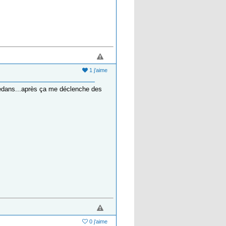
1 j'aime
dedans...après ça me déclenche des
0 j'aime