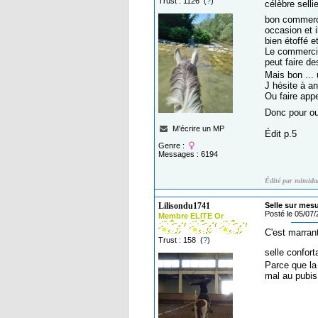
Trust : 1126 (
?
)
célèbre selli
bon commer
occasion et i
bien étoffé e
Le commercia
peut faire d
Mais bon ...
J hésite à a
Ou faire appe
Donc pour ou
M'écrire un MP
Édit p.5
Genre :
Messages : 6194
Édité par mimida
Lilisondu1741
Selle sur mes
Posté le 05/07
Membre ELITE Or
C'est marran
Trust : 158 (
?
)
selle confort
Parce que la
mal au pubis 