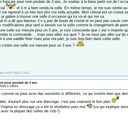
er français pour mon poulain de 3 ans. Je voulais à la base partir sur de l oc
cial
et il m a bien vendu la selle. En même temps, je me suis sentie au 
l me reprend à un très bon prix ma selle actuelle. Mon cheval est un croisé se
t je galère à trouver une selle d occasion qui lui va et qui me va.
l m a dit que biensur, il n a pas de boule de cristal et on peut pas savoir co
es modifications plus tard si besoin sur la selle comme le changement de pan
 une selle sur mesure pour un 3 ans, je suis consciente que c est n importe q
nnuler la commande ... mais pour allez sur quoi ? Je ne veux pas aller sur du
l à une saddle fitter mais pour ma part, je suis trop bien dans cette selle.
 contre une selle sur mesure pour un 3 ans ?
da le 01-07-2026 à 22h31
ure pour poulain de 3 ans
/2026 à 14h54
t comme on peut avoir des ressentis si différents, ce qui montre bien que dem
able, d'autant plus sur une dressage, c'est pas vraiment le bon plan
 Virginia en dressage ça a été la révélation pour moi
(ce qui explique auss
avec la plupart des selles de club !)