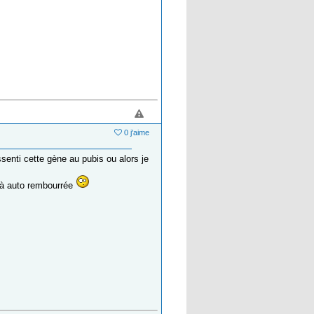
0 j'aime
ssenti cette gène au pubis ou alors je
éjà auto rembourrée