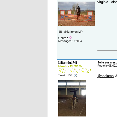
virginia...al
M'écrire un MP
Genre :
Messages : 12034
Lilisondu1741
Selle sur mes
Posté le 05/07
Membre ELITE Or
Trust : 158 (
?
)
@andiamo
Wi