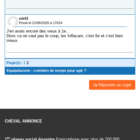
eric61
Posté le 21/06/2026 à 17h24
J'en avais encore des vieux à 1e...
Donc ca ne vaut pas le coup, les Inflacam, c'est 6e et c'est bien
mieux.
1
2
Page(s) :
Equipalazone : combien de temps pour agir ?
Répondre au sujet
CHEVAL ANNONCE
er
1
réseau social équestre
Francophone avec plus de 200.000