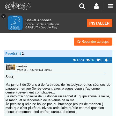
×
Cheval Annonce
Forum
>
La santé - les soins
INSTALLER
Réseau social équitation
GRATUIT - Google Play
EQUIPALAZONE : COMBIEN DE TEMPS POUR AGIR ?
Répondre au sujet
1
2
Page(s) :
1323
-
26
-
0
-
3
desalpes
Posté le 21/05/2026 à 20h03
Salut,
Ma jument de 30 ans a de l'arthrose, de l'osteolyse, et les séances de
parage et ferrage (ferrée devant avec plaques depuis l'automne
dernier) deviennent compliquée...
La véto m'a conseillé de lui donner un sachet d'Equipalazone la veille,
le matin, et le lendemain de la venue de la mf.
Je précise qu'elle ne bouge pas au brochage (coups de marteau )
mais que c'est plutôt au niveau articulaire qu'elle est mal (position
tenue un moment pied en l'air, surtout derrière).