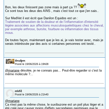
Bon, les deux finissent pas zone mais à part ça ??
Ce sont tous les deux des AINS , mais c'est tout ce que j'en sais..
Sur MedVet il est écrit que Danilon Equidos est un :
Traitement de soutien de la douleur et de l’inflammation d'intensité
légère associées aux affections musculosquelettiques chez le cheval,
par exemple arthrose, bursite, fourbure ou inflammation des tissus
mous.
De toutes façon, maintenant que je les ai, je vais tester avec, mais je
serais intéréssée par des avis si certaines personnes ont testé..
desalpes
Posté le 19/06/2026 à 19h08
@mariane
désolée, je ne connais pas... Peut-être regarder si c'est la
même molécule ?...
eric61
Posté le 19/06/2026 à 21h40
@mariane
Ca n'est pas la même chose, le suxibuzone est un poil plus léger et a
été créé pour causer moins d'effets secondaires gastriques que le