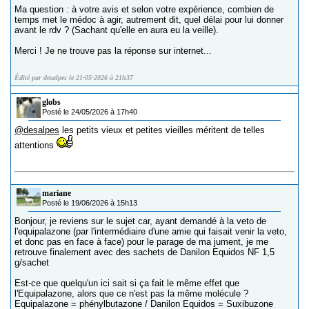
Ma question : à votre avis et selon votre expérience, combien de
temps met le médoc à agir, autrement dit, quel délai pour lui donner
avant le rdv ? (Sachant qu'elle en aura eu la veille).
Merci ! Je ne trouve pas la réponse sur internet...
Édité par desalpes le 21-05-2026 à 21h37
globs
Posté le 24/05/2026 à 17h40
@desalpes
les petits vieux et petites vieilles méritent de telles
attentions
mariane
Posté le 19/06/2026 à 15h13
Bonjour, je reviens sur le sujet car, ayant demandé à la veto de
l'equipalazone (par l'intermédiaire d'une amie qui faisait venir la veto,
et donc pas en face à face) pour le parage de ma jument, je me
retrouve finalement avec des sachets de Danilon Equidos NF 1,5
g/sachet
Est-ce que quelqu'un ici sait si ça fait le même effet que
l'Equipalazone, alors que ce n'est pas la même molécule ?
Equipalazone = phénylbutazone / Danilon Equidos = Suxibuzone