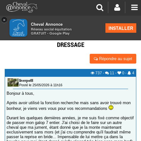
×
Cheval Annonce
Forum
>
Formations équestres
INSTALLER
Réseau social équitation
GRATUIT - Google Play
CHERCHE ENSEIGNANT/ÉCURIE POUR GALOP 7
DRESSAGE
Répondre au sujet
737
-
11
-
0
-
4
liverpo0l
Posté le 25/05/2026 à 11h16
Bonjour à tous,
Après avoir utilisé la fonction recherche mais sans avoir trouvé mon
bonheur, je viens vers vous pour vos recommandations
Durant les quelques dernières années, je me suis fixé comme objectif
de passer mon galop 7 entier. J'ai choisi de le faire sur un autre
cheval que ma jument, étant donné que je la monte maintenant
exclusivement sans mors (et j'ai cru comprendre qu'il faudrait même
passer la reprise en bride... Impensable de lui mettre ça dans la