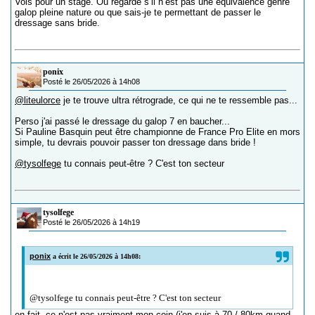
Vois pour un stage. Ou regarde s’il n’est pas une équivalence genre
galop pleine nature ou que sais-je te permettant de passer le
dressage sans bride.
ponix
Posté le 26/05/2026 à 14h08
@liteulorce
je te trouve ultra rétrograde, ce qui ne te ressemble pas...
Perso j'ai passé le dressage du galop 7 en baucher...
Si Pauline Basquin peut être championne de France Pro Elite en mors
simple, tu devrais pouvoir passer ton dressage dans bride !
@tysolfege
tu connais peut-être ? C'est ton secteur
tysolfege
Posté le 26/05/2026 à 14h19
ponix
a écrit le 26/05/2026 à 14h08:
@tysolfege tu connais peut-être ? C'est ton secteur
en fait, ce n'est pas vraiment mon coin (j'en suis à 70 / 80km quand