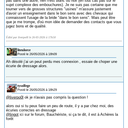
pas dans une autre, rien n'est blanc ou noir (en tout cas pas sur le
sujet complexe des embouchures). Je ne suis pas certaine que me
tourner vers de grosses structures "usines" m'assure justement
d'avoir un enseignement dans le bon sens avec des chevaux qui
connaissent l'usage de la bride "dans le bon sens". Mais peut être
que je me trompe, d'où mon idée de demander des contacts que vous
jugez bons et de qualité.
Édité par liverpo0l le 26-05-2026 à 17h50
liteulorce
Posté le 26/05/2026 à 18h09
Ah désolé j’ai un peut perdu mes connexion , essaie de choper une
écurie de dressage alors.
tysolfege
Posté le 26/05/2026 à 18h29
@liverpo0l
ok je n'avais pas compris la question !
alors oui si tu peux faire un peu de route, il y a par chez moi, des
écuries correctes en dressage
@lingot
ici sur le forum, Bauchériste, si ça te dit, il est à Achères la
forêt