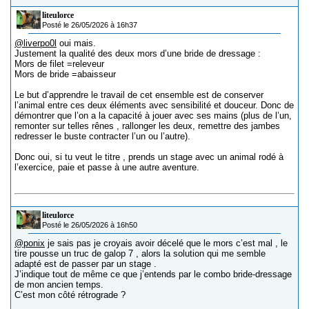
liteulorce
Posté le 26/05/2026 à 16h37
@liverpo0l
oui mais.
Justement la qualité des deux mors d’une bride de dressage :
Mors de filet =releveur
Mors de bride =abaisseur
Le but d’apprendre le travail de cet ensemble est de conserver
l’animal entre ces deux éléments avec sensibilité et douceur. Donc de
démontrer que l’on a la capacité à jouer avec ses mains (plus de l’un,
remonter sur telles rênes , rallonger les deux, remettre des jambes
redresser le buste contracter l’un ou l’autre).
Donc oui, si tu veut le titre , prends un stage avec un animal rodé à
l’exercice, paie et passe à une autre aventure.
liteulorce
Posté le 26/05/2026 à 16h50
@ponix
je sais pas je croyais avoir décelé que le mors c’est mal , le
tire pousse un truc de galop 7 , alors la solution qui me semble
adapté est de passer par un stage .
J’indique tout de même ce que j’entends par le combo bride-dressage
de mon ancien temps.
C’est mon côté rétrograde ?