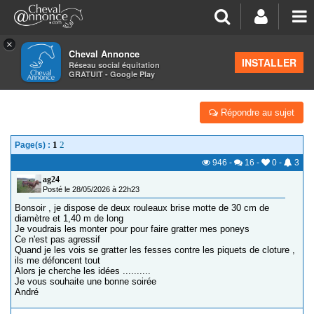
×
Cheval Annonce
Forum
>
Équipements
INSTALLER
Réseau social équitation
GRATUIT - Google Play
STATION DE GRATTAGE POUR SCHETTANDS
Répondre au sujet
1
2
Page(s) :
946
-
16
-
0
-
3
ag24
Posté le 28/05/2026 à 22h23
Bonsoir , je dispose de deux rouleaux brise motte de 30 cm de
diamètre et 1,40 m de long
Je voudrais les monter pour pour faire gratter mes poneys
Ce n'est pas agressif
Quand je les vois se gratter les fesses contre les piquets de cloture ,
ils me défoncent tout
Alors je cherche les idées ..........
Je vous souhaite une bonne soirée
André