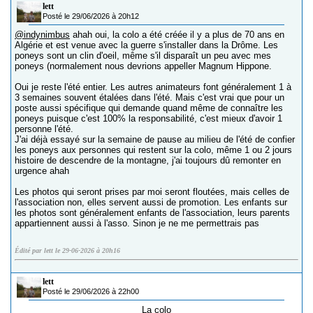
lett
Posté le 29/06/2026 à 20h12
@indynimbus
ahah oui, la colo a été créée il y a plus de 70 ans en
Algérie et est venue avec la guerre s'installer dans la Drôme. Les
poneys sont un clin d'oeil, même s'il disparaît un peu avec mes
poneys (normalement nous devrions appeller Magnum Hippone.
Oui je reste l'été entier. Les autres animateurs font généralement 1 à
3 semaines souvent étalées dans l'été. Mais c'est vrai que pour un
poste aussi spécifique qui demande quand même de connaître les
poneys puisque c'est 100% la responsabilité, c'est mieux d'avoir 1
personne l'été.
J'ai déjà essayé sur la semaine de pause au milieu de l'été de confier
les poneys aux personnes qui restent sur la colo, même 1 ou 2 jours
histoire de descendre de la montagne, j'ai toujours dû remonter en
urgence ahah
Les photos qui seront prises par moi seront floutées, mais celles de
l'association non, elles servent aussi de promotion. Les enfants sur
les photos sont généralement enfants de l'association, leurs parents
appartiennent aussi à l'asso. Sinon je ne me permettrais pas
Édité par lett le 29-06-2026 à 20h16
lett
Posté le 29/06/2026 à 22h00
La colo