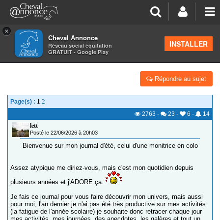
×
Cheval Annonce
Forum
>
Discussions générales
INSTALLER
Réseau social équitation
GRATUIT - Google Play
JOURNAL D'UNE ANIMPONEY EN COLO SEMAINE 2
Répondre au sujet
1
2
Page(s) :
2763
-
23
-
6
-
14
lett
Posté le 22/06/2026 à 20h03
Bienvenue sur mon journal d'été, celui d'une monitrice en colo
Assez atypique me diriez-vous, mais c'est mon quotidien depuis
plusieurs années et j'ADORE ça.
Je fais ce journal pour vous faire découvrir mon univers, mais aussi
pour moi, l'an dernier je n'ai pas été très productive sur mes activités
(la fatigue de l'année scolaire) je souhaite donc retracer chaque jour
mes activités, mes journées, des anecdotes, les galères et tout un