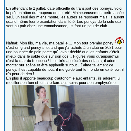
En attendant le 2 juillet, date officielle du transport des poneys, voici
la présentation du troupeau de cet été. Malheureusement cette année
seul, un seul des miens monte, les autres se reposent mais ils auront
quand même leur présentation dans l'été. Les poneys de la colo eux
sont au pair chez une connaissance, ils font un peu de club.
Nafnaf: Mon fils, ma vie, ma bataille.... Mon tout premier poney
c'est un grand poney shetland que j'ai acheté à un club en 2021 pour
une bouchée de pain parce qu'il avait décidé que les enfants c'était
mieux dans le sable que sur son dos... Figurez vous qu'aujourd'hui
c'est la star du troupeau ! Il es très apprécié des enfants, il adore
monter sur scène et être applaudit surtout . J'aime tellement ce
poney, il est capable de tout, il me guide tout le monde en extérieur, il
n'a peur de rien !
En plus il apporte beaucoup d'autonomie aux enfants, ils adorent lui
mouiller son foin et lui faire faire ses soins pour son emphysème