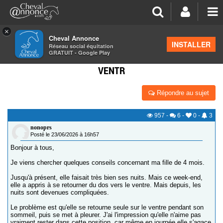
×
Cheval Annonce
Forum
>
Salon de thé
INSTALLER
Réseau social équitation
GRATUIT - Google Play
BESOIN DE CONSEILS : BÉBÉ SE RETOURNE SUR LE
VENTR
Répondre au sujet
957
-
6
-
0
-
3
nonoprs
Posté le 23/06/2026 à 16h57
Bonjour à tous,
Je viens chercher quelques conseils concernant ma fille de 4 mois.
Jusqu'à présent, elle faisait très bien ses nuits. Mais ce week-end,
elle a appris à se retourner du dos vers le ventre. Mais depuis, les
nuits sont devenues compliquées.
Le problème est qu'elle se retourne seule sur le ventre pendant son
sommeil, puis se met à pleurer. J'ai l'impression qu'elle n'aime pas
vraiment rester dans cette position, car même en journée elle s'agace