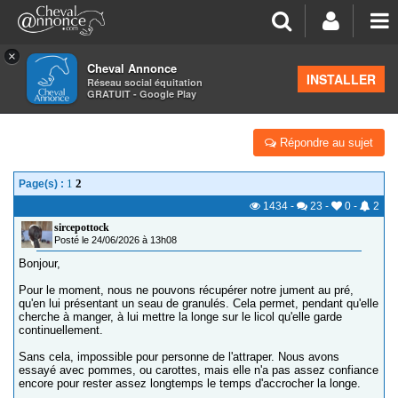
×
Cheval Annonce
Forum
>
La santé - les soins
INSTALLER
Réseau social équitation
GRATUIT - Google Play
TYPE DE GRANULÉ POUR CHERCHER AU PRÉ
Répondre au sujet
1
2
Page(s) :
1434
-
23
-
0
-
2
sircepottock
Posté le 24/06/2026 à 13h08
Bonjour,
Pour le moment, nous ne pouvons récupérer notre jument au pré,
qu'en lui présentant un seau de granulés. Cela permet, pendant qu'elle
cherche à manger, à lui mettre la longe sur le licol qu'elle garde
continuellement.
Sans cela, impossible pour personne de l'attraper. Nous avons
essayé avec pommes, ou carottes, mais elle n'a pas assez confiance
encore pour rester assez longtemps le temps d'accrocher la longe.