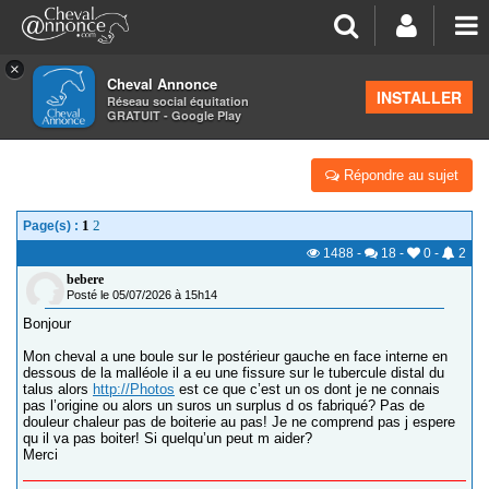
×
Cheval Annonce
Forum
>
La santé - les soins
INSTALLER
Réseau social équitation
GRATUIT - Google Play
RENSEIGNEMENTS
Répondre au sujet
1
2
Page(s) :
1488
-
18
-
0
-
2
bebere
Posté le 05/07/2026 à 15h14
Bonjour
Mon cheval a une boule sur le postérieur gauche en face interne en
dessous de la malléole il a eu une fissure sur le tubercule distal du
talus alors
http://Photos
est ce que c’est un os dont je ne connais
pas l’origine ou alors un suros un surplus d os fabriqué? Pas de
douleur chaleur pas de boiterie au pas! Je ne comprend pas j espere
qu il va pas boiter! Si quelqu’un peut m aider?
Merci