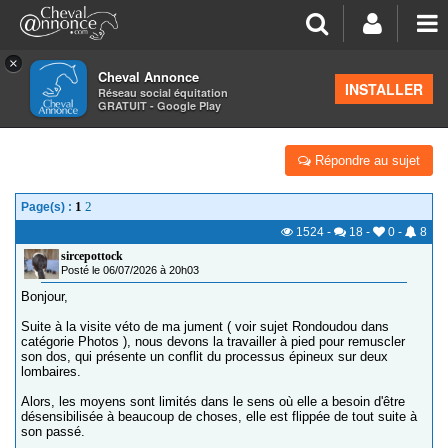
×
Cheval Annonce
Forum
>
Équitation et cavaliers
INSTALLER
Réseau social équitation
GRATUIT - Google Play
MUSCLER LE DOS À PIED, AVEC MOYEN LIMITÉ
Répondre au sujet
1
2
Page(s) :
1524
-
18
-
0
-
8
sircepottock
Posté le 06/07/2026 à 20h03
Bonjour,
Suite à la visite véto de ma jument ( voir sujet Rondoudou dans
catégorie Photos ), nous devons la travailler à pied pour remuscler
son dos, qui présente un conflit du processus épineux sur deux
lombaires.
Alors, les moyens sont limités dans le sens où elle a besoin d'être
désensibilisée à beaucoup de choses, elle est flippée de tout suite à
son passé.