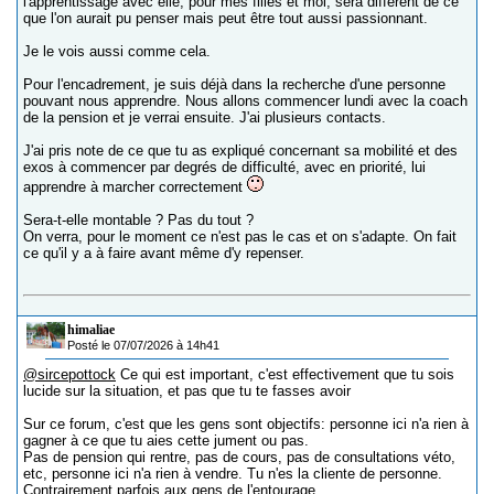
l'apprentissage avec elle, pour mes filles et moi, sera différent de ce
que l'on aurait pu penser mais peut être tout aussi passionnant.
Je le vois aussi comme cela.
Pour l'encadrement, je suis déjà dans la recherche d'une personne
pouvant nous apprendre. Nous allons commencer lundi avec la coach
de la pension et je verrai ensuite. J'ai plusieurs contacts.
J'ai pris note de ce que tu as expliqué concernant sa mobilité et des
exos à commencer par degrés de difficulté, avec en priorité, lui
apprendre à marcher correctement
Sera-t-elle montable ? Pas du tout ?
On verra, pour le moment ce n'est pas le cas et on s'adapte. On fait
ce qu'il y a à faire avant même d'y repenser.
himaliae
Posté le 07/07/2026 à 14h41
@sircepottock
Ce qui est important, c'est effectivement que tu sois
lucide sur la situation, et pas que tu te fasses avoir
Sur ce forum, c'est que les gens sont objectifs: personne ici n'a rien à
gagner à ce que tu aies cette jument ou pas.
Pas de pension qui rentre, pas de cours, pas de consultations véto,
etc, personne ici n'a rien à vendre. Tu n'es la cliente de personne.
Contrairement parfois aux gens de l'entourage.