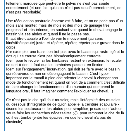
tellement marquée que peut-être le pelvis ne s'est pas soudé
correctement (et une fois qu'un os n'est pas soudé correctement, ce
n'est pas résorbable)
Une rééducation posturale énorme est à faire, et on ne parle pas d'un
mois sans monter, mais de mois et des mois de gainage très
progressif et très intense, en sachant voir quand le cheval engage le
bassin via ses abdos et quand il ne le passe pas.
Il faut être capable à l'oeil de voir le mouvement (au sens
kinésithérapeute) juste, et répéter, répéter, répeter pour graver dans le
corps.
Par exemple, une transition trot-pas avec le bassin qui reste figé et le
dos qui se creuse n'est pas biomécaniquement correcte.
Idem pour le reculer, si les lombaires restent en extension, le reculer
ne sert à rien, il faut que les lombaires passent en flexion.
Idem sur l'engagement/l'incurvation, qui doit se faire avec le bassin
qui rétroverse et non en désengageant le bassin. C'est hyper
important car le travail à pied doit orienter le cheval à changer son
mode de fonctionnement (et quand on voit déjà comment c'est difficile
de faire changer le fonctionnement d'un humain qui comprend le
language oral, il faut imaginer comment l'expliquer au cheval...)
Ce n'est pas le dos qu'il faut muscler, mais l'intégralité des muscles
du dessous (l'intégralité de ce qu'on appelle la ceinture scapulaire -
disons les pectoraux et les abdos pour simplifier, je sais que l'auteur
saura faire les recherches nécessaires ;-)), pour remonter le dos de là
où il est tombé (entre les épaules, vu que le cheval n'a pas de
clavicule).