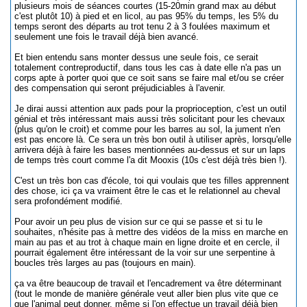
plusieurs mois de séances courtes (15-20min grand max au début
c'est plutôt 10) à pied et en licol, au pas 95% du temps, les 5% du
temps seront des départs au trot tenu 2 à 3 foulées maximum et
seulement une fois le travail déjà bien avancé.
Et bien entendu sans monter dessus une seule fois, ce serait
totalement contreproductif, dans tous les cas à date elle n'a pas un
corps apte à porter quoi que ce soit sans se faire mal et/ou se créer
des compensation qui seront préjudiciables à l'avenir.
Je dirai aussi attention aux pads pour la proprioception, c'est un outil
génial et très intéressant mais aussi très solicitant pour les chevaux
(plus qu'on le croit) et comme pour les barres au sol, la jument n'en
est pas encore là. Ce sera un très bon outil à utiliser après, lorsqu'elle
arrivera déjà à faire les bases mentionnées au-dessus et sur un laps
de temps très court comme l'a dit Mooxis (10s c'est déjà très bien !).
C'est un très bon cas d'école, toi qui voulais que tes filles apprennent
des chose, ici ça va vraiment être le cas et le relationnel au cheval
sera profondément modifié.
Pour avoir un peu plus de vision sur ce qui se passe et si tu le
souhaites, n'hésite pas à mettre des vidéos de la miss en marche en
main au pas et au trot à chaque main en ligne droite et en cercle, il
pourrait également être intéressant de la voir sur une serpentine à
boucles très larges au pas (toujours en main).
ça va être beaucoup de travail et l'encadrement va être déterminant
(tout le monde de manière générale veut aller bien plus vite que ce
que l'animal peut donner, même si l'on effectue un travail déjà bien