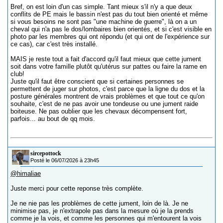
Bref, on est loin d'un cas simple. Tant mieux s'il n'y a que deux
conflits de PE mais le bassin n'est pas du tout bien orienté et même
si vous besoins ne sont pas "une machine de guerre", là on a un
cheval qui n'a pas le dos/lombaires bien orientés, et si c'est visible en
photo par les membres qui ont répondu (et qui ont de l'expérience sur
ce cas), car c'est très installé.
MAIS je reste tout a fait d'accord qu'il faut mieux que cette jument
soit dans votre famille plutôt qu'utérus sur pattes ou faire la rame en
club!
Juste qu'il faut être conscient que si certaines personnes se
permettent de juger sur photos, c'est parce que la ligne du dos et la
posture générales montrent de vrais problèmes et que tout ce qu'on
souhaite, c'est de ne pas avoir une tondeuse ou une jument raide
boiteuse. Ne pas oublier que les chevaux décompensent fort,
parfois... au bout de qq mois.
sircepottock
Posté le 06/07/2026 à 23h45
@himaliae
Juste merci pour cette reponse très complète.
Je ne nie pas les problèmes de cette jument, loin de là. Je ne
minimise pas, je n'extrapole pas dans la mesure où je la prends
comme je la vois, et comme les personnes qui m'entourent la vois