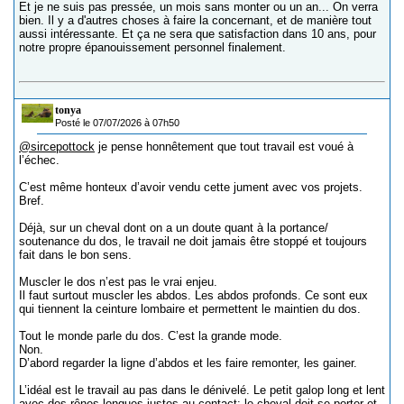
Et je ne suis pas pressée, un mois sans monter ou un an... On verra
bien. Il y a d'autres choses à faire la concernant, et de manière tout
aussi intéressante. Et ça ne sera que satisfaction dans 10 ans, pour
notre propre épanouissement personnel finalement.
tonya
Posté le 07/07/2026 à 07h50
@sircepottock
je pense honnêtement que tout travail est voué à
l’échec.
C’est même honteux d’avoir vendu cette jument avec vos projets.
Bref.
Déjà, sur un cheval dont on a un doute quant à la portance/
soutenance du dos, le travail ne doit jamais être stoppé et toujours
fait dans le bon sens.
Muscler le dos n’est pas le vrai enjeu.
Il faut surtout muscler les abdos. Les abdos profonds. Ce sont eux
qui tiennent la ceinture lombaire et permettent le maintien du dos.
Tout le monde parle du dos. C’est la grande mode.
Non.
D’abord regarder la ligne d’abdos et les faire remonter, les gainer.
L’idéal est le travail au pas dans le dénivelé. Le petit galop long et lent
avec des rênes longues justes au contact: le cheval doit se porter et