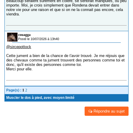
Beaucoup seraient sûrement en colère, se sentirait manipulés, ou peu
importe. Moi, je crois simplement que Rondena devait entrer dans
notre vie pour une raison et que si on ne la connait pas encore, cela
viendra.
couagga
Posté le 10/07/2026 à 13h40
@sircepottock
Cette jument a bien de la chance de t'avoir trouvé. Je me réjouis que
des chevaux comme ta jument trouvent des personnes comme toi et
donc, qu'il existe des personnes comme toi.
Merci pour elle.
1
2
Page(s) :
Muscler le dos à pied, avec moyen limité
Répondre au sujet