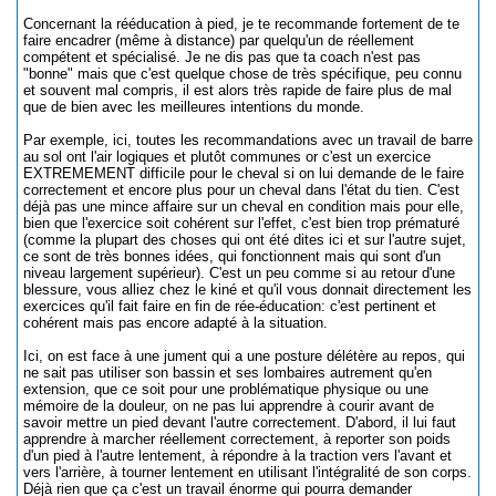
Concernant la rééducation à pied, je te recommande fortement de te
faire encadrer (même à distance) par quelqu'un de réellement
compétent et spécialisé. Je ne dis pas que ta coach n'est pas
"bonne" mais que c'est quelque chose de très spécifique, peu connu
et souvent mal compris, il est alors très rapide de faire plus de mal
que de bien avec les meilleures intentions du monde.
Par exemple, ici, toutes les recommandations avec un travail de barre
au sol ont l'air logiques et plutôt communes or c'est un exercice
EXTREMEMENT difficile pour le cheval si on lui demande de le faire
correctement et encore plus pour un cheval dans l'état du tien. C'est
déjà pas une mince affaire sur un cheval en condition mais pour elle,
bien que l'exercice soit cohérent sur l'effet, c'est bien trop prématuré
(comme la plupart des choses qui ont été dites ici et sur l'autre sujet,
ce sont de très bonnes idées, qui fonctionnent mais qui sont d'un
niveau largement supérieur). C'est un peu comme si au retour d'une
blessure, vous alliez chez le kiné et qu'il vous donnait directement les
exercices qu'il fait faire en fin de rée-éducation: c'est pertinent et
cohérent mais pas encore adapté à la situation.
Ici, on est face à une jument qui a une posture délétère au repos, qui
ne sait pas utiliser son bassin et ses lombaires autrement qu'en
extension, que ce soit pour une problématique physique ou une
mémoire de la douleur, on ne pas lui apprendre à courir avant de
savoir mettre un pied devant l'autre correctement. D'abord, il lui faut
apprendre à marcher réellement correctement, à reporter son poids
d'un pied à l'autre lentement, à répondre à la traction vers l'avant et
vers l'arrière, à tourner lentement en utilisant l'intégralité de son corps.
Déjà rien que ça c'est un travail énorme qui pourra demander