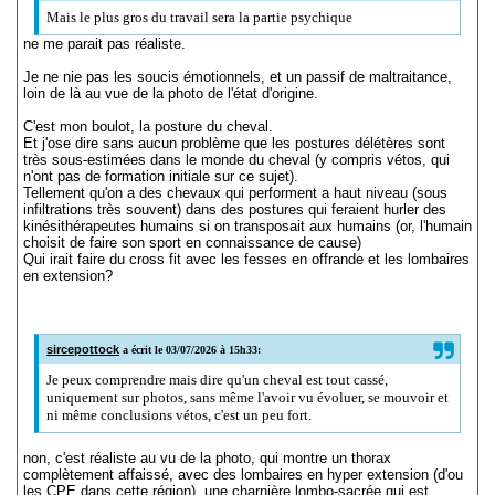
Mais le plus gros du travail sera la partie psychique
ne me parait pas réaliste.
Je ne nie pas les soucis émotionnels, et un passif de maltraitance,
loin de là au vue de la photo de l'état d'origine.
C'est mon boulot, la posture du cheval.
Et j'ose dire sans aucun problème que les postures délétères sont
très sous-estimées dans le monde du cheval (y compris vétos, qui
n'ont pas de formation initiale sur ce sujet).
Tellement qu'on a des chevaux qui performent a haut niveau (sous
infiltrations très souvent) dans des postures qui feraient hurler des
kinésithérapeutes humains si on transposait aux humains (or, l'humain
choisit de faire son sport en connaissance de cause)
Qui irait faire du cross fit avec les fesses en offrande et les lombaires
en extension?
sircepottock
a écrit le 03/07/2026 à 15h33:
Je peux comprendre mais dire qu'un cheval est tout cassé,
uniquement sur photos, sans même l'avoir vu évoluer, se mouvoir et
ni même conclusions vétos, c'est un peu fort.
non, c'est réaliste au vu de la photo, qui montre un thorax
complètement affaissé, avec des lombaires en hyper extension (d'ou
les CPE dans cette région), une charnière lombo-sacrée qui est