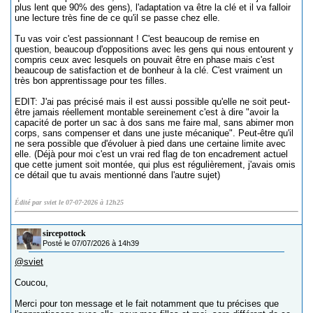
plus lent que 90% des gens), l'adaptation va être la clé et il va falloir
une lecture très fine de ce qu'il se passe chez elle.
Tu vas voir c'est passionnant ! C'est beaucoup de remise en
question, beaucoup d'oppositions avec les gens qui nous entourent y
compris ceux avec lesquels on pouvait être en phase mais c'est
beaucoup de satisfaction et de bonheur à la clé. C'est vraiment un
très bon apprentissage pour tes filles.
EDIT: J'ai pas précisé mais il est aussi possible qu'elle ne soit peut-
être jamais réellement montable sereinement c'est à dire "avoir la
capacité de porter un sac à dos sans me faire mal, sans abimer mon
corps, sans compenser et dans une juste mécanique". Peut-être qu'il
ne sera possible que d'évoluer à pied dans une certaine limite avec
elle. (Déjà pour moi c'est un vrai red flag de ton encadrement actuel
que cette jument soit montée, qui plus est régulièrement, j'avais omis
ce détail que tu avais mentionné dans l'autre sujet)
Édité par sviet le 07-07-2026 à 12h25
sircepottock
Posté le 07/07/2026 à 14h39
@sviet
Coucou,
Merci pour ton message et le fait notamment que tu précises que