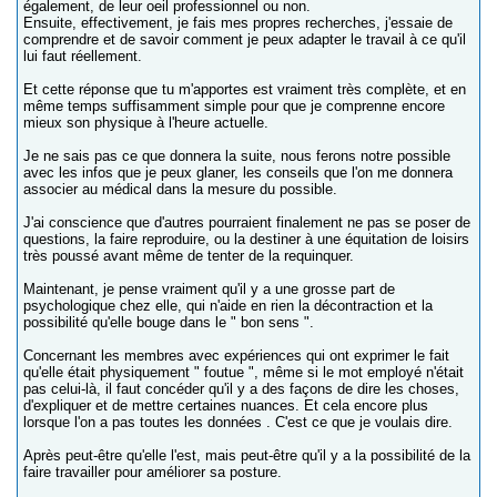
également, de leur oeil professionnel ou non.
Ensuite, effectivement, je fais mes propres recherches, j'essaie de
comprendre et de savoir comment je peux adapter le travail à ce qu'il
lui faut réellement.
Et cette réponse que tu m'apportes est vraiment très complète, et en
même temps suffisamment simple pour que je comprenne encore
mieux son physique à l'heure actuelle.
Je ne sais pas ce que donnera la suite, nous ferons notre possible
avec les infos que je peux glaner, les conseils que l'on me donnera
associer au médical dans la mesure du possible.
J'ai conscience que d'autres pourraient finalement ne pas se poser de
questions, la faire reproduire, ou la destiner à une équitation de loisirs
très poussé avant même de tenter de la requinquer.
Maintenant, je pense vraiment qu'il y a une grosse part de
psychologique chez elle, qui n'aide en rien la décontraction et la
possibilité qu'elle bouge dans le " bon sens ".
Concernant les membres avec expériences qui ont exprimer le fait
qu'elle était physiquement " foutue ", même si le mot employé n'était
pas celui-là, il faut concéder qu'il y a des façons de dire les choses,
d'expliquer et de mettre certaines nuances. Et cela encore plus
lorsque l'on a pas toutes les données . C'est ce que je voulais dire.
Après peut-être qu'elle l'est, mais peut-être qu'il y a la possibilité de la
faire travailler pour améliorer sa posture.