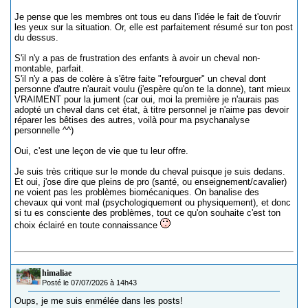
Je pense que les membres ont tous eu dans l'idée le fait de t'ouvrir
les yeux sur la situation. Or, elle est parfaitement résumé sur ton post
du dessus.
S'il n'y a pas de frustration des enfants à avoir un cheval non-
montable, parfait.
S'il n'y a pas de colère à s'être faite "refourguer" un cheval dont
personne d'autre n'aurait voulu (j'espère qu'on te la donne), tant mieux
VRAIMENT pour la jument (car oui, moi la première je n'aurais pas
adopté un cheval dans cet état, à titre personnel je n'aime pas devoir
réparer les bêtises des autres, voilà pour ma psychanalyse
personnelle ^^)
Oui, c'est une leçon de vie que tu leur offre.
Je suis très critique sur le monde du cheval puisque je suis dedans.
Et oui, j'ose dire que pleins de pro (santé, ou enseignement/cavalier)
ne voient pas les problèmes biomécaniques. On banalise des
chevaux qui vont mal (psychologiquement ou physiquement), et donc
si tu es consciente des problèmes, tout ce qu'on souhaite c'est ton
choix éclairé en toute connaissance
himaliae
Posté le 07/07/2026 à 14h43
Oups, je me suis enmélée dans les posts!