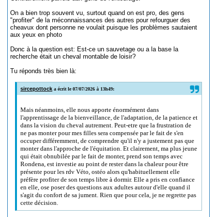
On a bien trop souvent vu, surtout quand on est pro, des gens
"profiter" de la méconnaissances des autres pour refourguer des
cheavux dont personne ne voulait puisque les problèmes sautaient
aux yeux en photo
Donc à la question est: Est-ce un sauvetage ou a la base la
recherche était un cheval montable de loisir?
Tu réponds très bien là:
sircepottock
a écrit le 07/07/2026 à 13h49:
Mais néanmoins, elle nous apporte énormément dans
l'apprentissage de la bienveillance, de l'adaptation, de la patience et
dans la vision du cheval autrement. Peut-etre que la frustration de
ne pas monter pour mes filles sera compensée par le fait de s'en
occuper différemment, de comprendre qu'il n'y a justement pas que
monter dans l'approche de l'équitation. Et clairement, ma plus jeune
qui était obnubilée par le fait de monter, prend son temps avec
Rondena, est investie au point de rester dans la chaleur pour être
présente pour les rdv Véto, ostéo alors qu'habituellement elle
préfère profiter de son temps libre à dormir. Elle a pris en confiance
en elle, ose poser des questions aux adultes autour d'elle quand il
s'agit du confort de sa jument. Rien que pour cela, je ne regrette pas
cette décision.