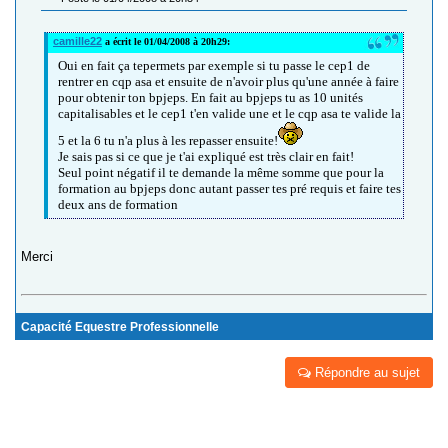
camille22
a écrit le 01/04/2008 à 20h29:
Oui en fait ça tepermets par exemple si tu passe le cep1 de
rentrer en cqp asa et ensuite de n'avoir plus qu'une année à faire
pour obtenir ton bpjeps. En fait au bpjeps tu as 10 unités
capitalisables et le cep1 t'en valide une et le cqp asa te valide la
5 et la 6 tu n'a plus à les repasser ensuite!
Je sais pas si ce que je t'ai expliqué est très clair en fait!
Seul point négatif il te demande la même somme que pour la
formation au bpjeps donc autant passer tes pré requis et faire tes
deux ans de formation
Merci
Capacité Equestre Professionnelle
Répondre au sujet