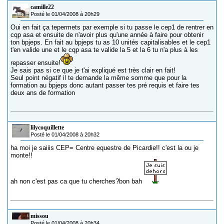
camille22
Posté le 01/04/2008 à 20h29
Oui en fait ça tepermets par exemple si tu passe le cep1 de rentrer en
cqp asa et ensuite de n'avoir plus qu'une année à faire pour obtenir
ton bpjeps. En fait au bpjeps tu as 10 unités capitalisables et le cep1
t'en valide une et le cqp asa te valide la 5 et la 6 tu n'a plus à les
repasser ensuite!
Je sais pas si ce que je t'ai expliqué est très clair en fait!
Seul point négatif il te demande la même somme que pour la
formation au bpjeps donc autant passer tes pré requis et faire tes
deux ans de formation
lilycoquillette
Posté le 01/04/2008 à 20h32
ha moi je saiiis CEP= Centre equestre de Picardie!! c'est la ou je
monte!!
ah non c'est pas ca que tu cherches?bon bah
missou
Posté le 01/04/2008 à 20h34