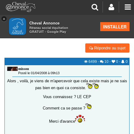
×
Cheval Annonce
Forum
>
Formations équestres
INSTALLER
Réseau social équitation
GRATUIT - Google Play
CAPACITÉ EQUESTRE PROFESSIONNELLE
Répondre au sujet
6499
-
10
-
0
-
0
missou
Posté le 01/04/2008 à 09h13
Alors , voilà, je viens de m'apercevoir que cela existe mais je ne sais
pas bien en quoi ca consiste.
Vous connaissez ? LE CEP
Comment ca se passe ?
Merci d'avance