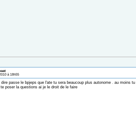
paat
/2010 à 18h55
te dire passe le bpjeps que l'ate tu sera beaucoup plus autonome . au moins t
te poser la questions ai je le droit de le faire