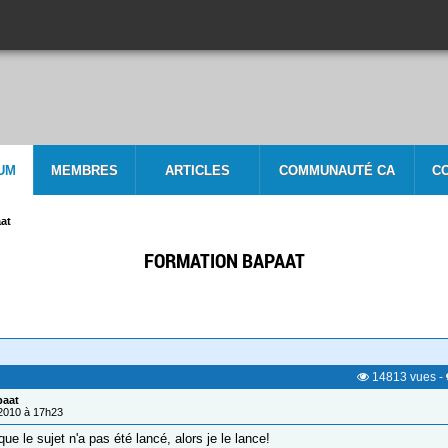
UM
MEMBRES
ARTICLES
COMMUNAUTÉ CA
C
at
FORMATION BAPAAT
14813
vues
-
paat
/2010 à 17h23
que le sujet n'a pas été lancé, alors je le lance!