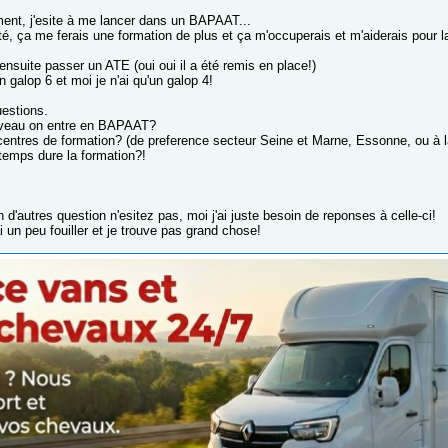
ent, j'esite à me lancer dans un BAPAAT...
é, ça me ferais une formation de plus et ça m'occuperais et m'aiderais pour la
ensuite passer un ATE (oui oui il a été remis en place!)
un galop 6 et moi je n'ai qu'un galop 4!
estions.
iveau on entre en BAPAAT?
centres de formation? (de preference secteur Seine et Marne, Essonne, ou à la
emps dure la formation?!
n d'autres question n'esitez pas, moi j'ai juste besoin de reponses à celle-ci!
i un peu fouiller et je trouve pas grand chose!