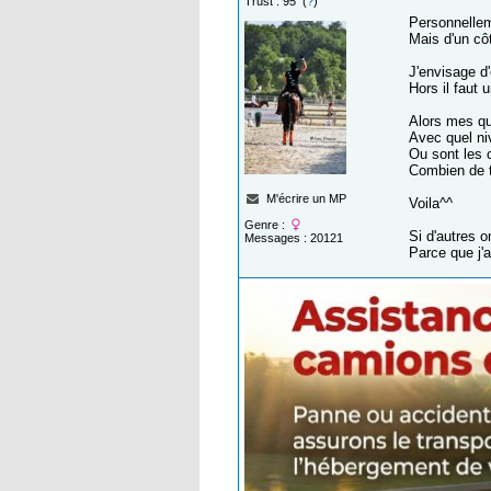
Trust : 95 (
?
)
Personnellem
Mais d'un côt
J'envisage d'
Hors il faut 
Alors mes qu
Avec quel n
Ou sont les 
Combien de t
M'écrire un MP
Voila^^
Genre :
Si d'autres o
Messages : 20121
Parce que j'a