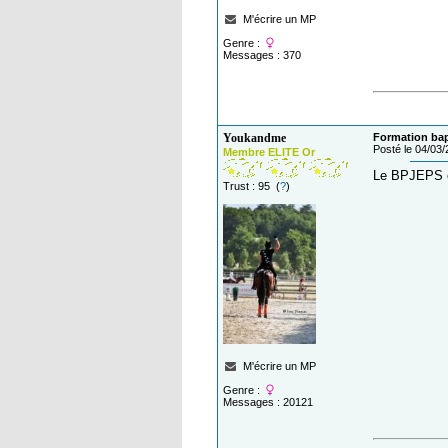
M'écrire un MP
Genre :
Messages : 370
Youkandme
Formation ba
Posté le 04/03
Membre ELITE Or
Le BPJEPS e
Trust : 95 (
?
)
M'écrire un MP
Genre :
Messages : 20121