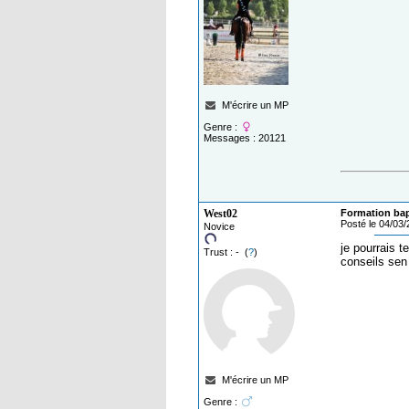
M'écrire un MP
Genre :
Messages : 20121
West02
Formation ba
Posté le 04/03
Novice
je pourrais 
Trust : - (
?
)
conseils sen 
M'écrire un MP
Genre :