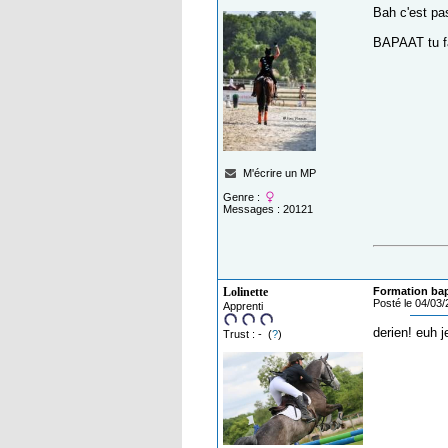
Bah c'est pa
BAPAAT tu fa
M'écrire un MP
Genre :
Messages : 20121
Lolinette
Formation ba
Posté le 04/03
Apprenti
derien! euh 
Trust : - (
?
)