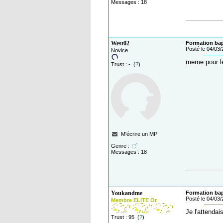
Messages : 18
West02
Formation ba
Posté le 04/03
Novice
meme pour le
Trust : - (
?
)
M'écrire un MP
Genre :
Messages : 18
Youkandme
Formation ba
Posté le 04/03
Membre ELITE Or
Je l'attendais
Trust : 95 (
?
)