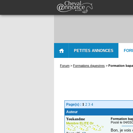
PETITES ANNONCES
FOR
Forum
>
Formations équestres
>
Formation bapa
1
2
3
4
Page(s) :
Auteur
Youkandme
Formation ba
Posté le 04/03
Membre ELITE Or
Bon, je vois 