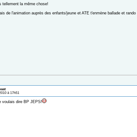
s tellement la même chose!
is de l'animation auprès des enfants/jeune et ATE t'enmène ballade et rando e
paat
/2010 à 17h51
je voulais dire BP JEPS!