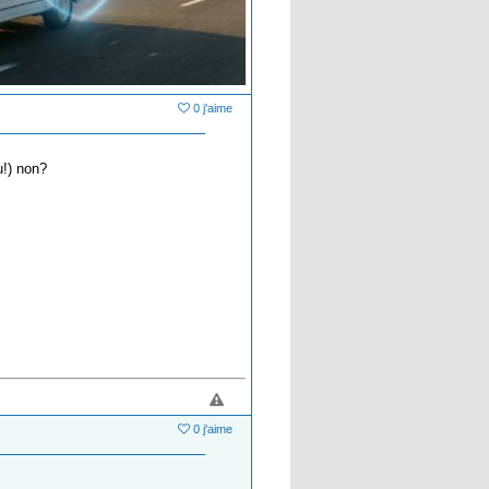
0 j'aime
u!) non?
0 j'aime