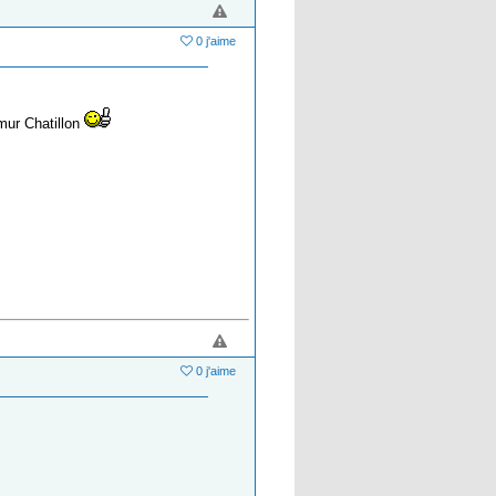
0 j'aime
emur Chatillon
0 j'aime