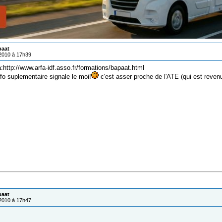
paat
/2010 à 17h39
sa:http://www.arfa-idf.asso.fr/formations/bapaat.html
nfo suplementaire signale le moi!
c'est asser proche de l'ATE (qui est reven
paat
/2010 à 17h47