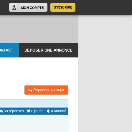
S'INSCRIRE
MON COMPTE
ONTACT
DÉPOSER UNE ANNONCE
Répondre au sujet
58
réponses
-
0
j'aime
-
0
abonné