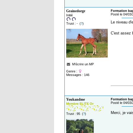
Grainedorge
Formation ba
Posté le 04/03
Initié
Le niveau d'e
Trust : - (
?
)
C'est assez b
M'écrire un MP
Genre :
Messages : 146
Youkandme
Formation ba
Posté le 04/03
Membre ELITE Or
Merci, je vais
Trust : 95 (
?
)