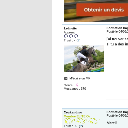
Lolinette
Formation ba
Posté le 04/03
Apprenti
j'ai trouver 
Trust : - (
?
)
si tu a des i
M'écrire un MP
Genre :
Messages : 370
Youkandme
Formation ba
Posté le 04/03
Membre ELITE Or
Merci!
Trust : 95 (
?
)