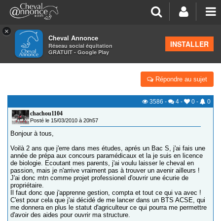
×
Cheval Annonce
Forum
>
Formations équestres
INSTALLER
Réseau social équitation
GRATUIT - Google Play
AVIS SUR BTS ACSE !
Répondre au sujet
3586
-
4
-
0
-
0
chachou1104
Posté le 15/03/2010 à 20h57
Bonjour à tous,
Voilà 2 ans que j'erre dans mes études, aprés un Bac S, j'ai fais une
année de prépa aux concours paramédicaux et la je suis en licence
de biologie. Ecoutant mes parents, j'ai voulu laisser le cheval en
passion, mais je n'arrive vraiment pas à trouver un avenir ailleurs !
J'ai donc mtn comme projet professionel d'ouvrir une écurie de
propriétaire.
Il faut donc que j'apprenne gestion, compta et tout ce qui va avec !
C'est pour cela que j'ai décidé de me lancer dans un BTS ACSE, qui
me donnera en plus le statut d'agriculteur ce qui pourra me permettre
d'avoir des aides pour ouvrir ma structure.