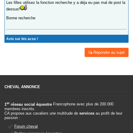
Les filles utilisez la fonction recherche y a déja eu pas mal de post la
dessus!
Bonne recherche
Avis sur bts acse !
Répondre au sujet
CHEVAL ANNONCE
er
1
réseau social équestre
Francophone avec plus de 200.000
membres inscrits.
CA propose aux cavaliers une multitude de
services
au profit de leur
passion :
Forum cheval