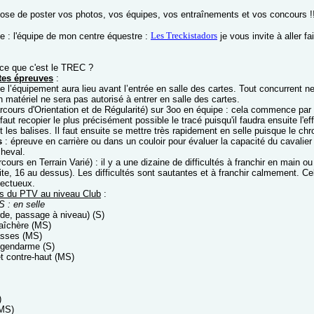
ose de poster vos photos, vos équipes, vos entraînements et vos concours !
Les Treckistadors
: l'équipe de mon centre équestre :
je vous invite à aller fa
-ce que c'est le TREC ?
ntes épreuves
:
e l’équipement aura lieu avant l’entrée en salle des cartes. Tout concurrent n
 matériel ne sera pas autorisé à entrer en salle des cartes.
rcours d'Orientation et de Régularité) sur 3oo en équipe : cela commence par 
 faut recopier le plus précisément possible le tracé puisqu'il faudra ensuite l'
t les balises. Il faut ensuite se mettre très rapidement en selle puisque le ch
es
: épreuve en carrière ou dans un couloir pour évaluer la capacité du caval
cheval.
cours en Terrain Varié) : il y a une dizaine de difficultés à franchir en main o
ite, 16 au dessus). Les difficultés sont sautantes et à franchir calmement. Cel
pectueux.
tés du PTV au niveau Club
:
S : en selle
rde, passage à niveau) (S)
aîchère (MS)
asses (MS)
 gendarme (S)
et contre-haut (MS)
)
(MS)