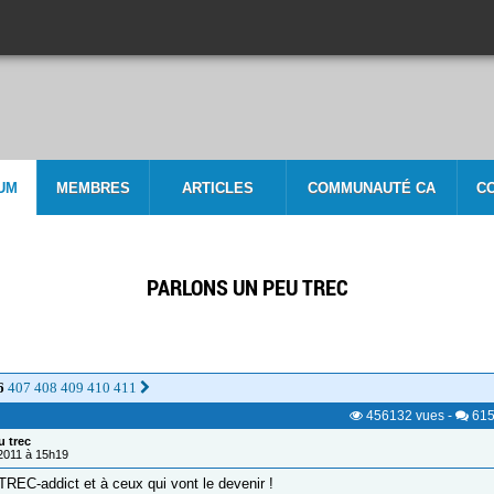
UM
MEMBRES
ARTICLES
COMMUNAUTÉ CA
C
PARLONS UN PEU TREC
6
407
408
409
410
411
456132
vues
-
61
u trec
/2011 à 15h19
TREC-addict et à ceux qui vont le devenir !