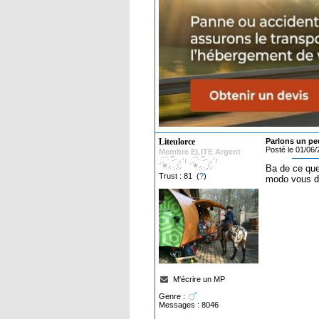
Liteulorce
Parlons un pe
Posté le 01/06
Membre ELITE Argent
Ba de ce que
Trust : 81 (
?
)
modo vous de
M'écrire un MP
Genre :
Messages : 8046