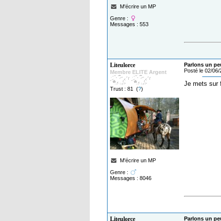
M'écrire un MP
Genre :
Messages : 553
Liteulorce
Parlons un pe
Posté le 02/06
Membre ELITE Argent
Je mets sur
Trust : 81 (
?
)
M'écrire un MP
Genre :
Messages : 8046
Liteulorce
Parlons un pe