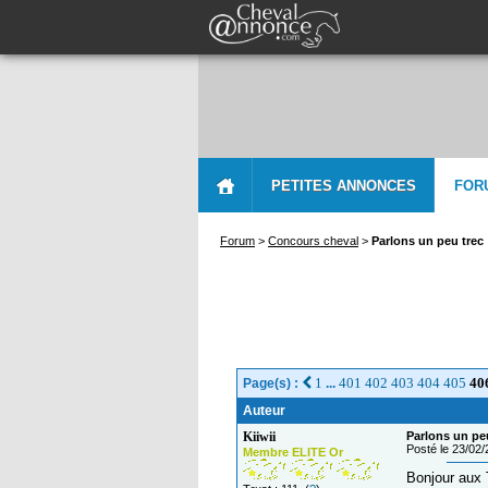
PETITES ANNONCES
FOR
Forum
>
Concours cheval
>
Parlons un peu trec
1
401
402
403
404
405
40
Page(s) :
...
Auteur
Kiiwii
Parlons un pe
Posté le 23/02
Membre ELITE Or
Bonjour aux 