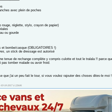
es
anches avec plein de poches
o rouge, réglette, stylo, crayon de papier)
réales
eau ou gourde
oss et bombe/casque (OBLIGATOIRES !)
ures
, un stick de dressage est autorisé
ne tenue de rechange complète y compris culotte et tout le tralala !! parce que s
ut pas tomber malade ou avoir froid.
se que j'ai un peu fait le tour, si vous voulez rajouter des choses dites-le moi 
le 03-10-2017 à 22h06