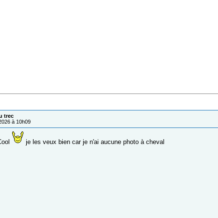
u trec
/2026 à 10h09
ool
je les veux bien car je n'ai aucune photo à cheval