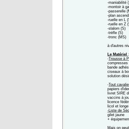
-maniabilité 
-montoir à g
-passerelle 
-plan ascen
-ruelle en L (
-ruelle en Z 
-slalom (S)
-trèfle (S)
-tronc (MS)
à d'autres ni
Le Matériel
-
Trousse à 
compresses s
bande adhési
ciseaux à bo
solution dési
-
Tout cavalie
papiers d'ide
livret SIRE d
vaccins à jo
licence fédér
licol et longe
-Liste de Séc
gilet jaune
+ équipemen
Mais on peut