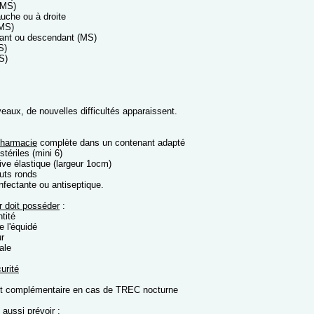
(MS)
auche ou à droite
(MS)
dant ou descendant (MS)
S)
(S)
veaux, de nouvelles difficultés apparaissent.
:
Pharmacie
complète dans un contenant adapté
tériles (mini 6)
ve élastique (largeur 1ocm)
uts ronds
nfectante ou antiseptique.
r doit posséder
:
ntité
e l'équidé
ur
ale
urité
t complémentaire en cas de TREC nocturne
 aussi prévoir
: