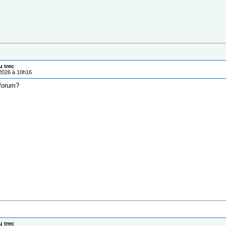
u trec
/2026 à 10h16
 forum?
u trec