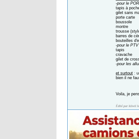
-
pour le POR
tapis à poch
gilet sans m
porte carte
boussole
montre
trousse (styl
barres de cé
bouteilles d'
-
pour le PTV
tapis
cravache
gilet de cr
-
pour les all
et surtout
: u
bien il ne fa
Voila, je pen
Édité par kiiwii 