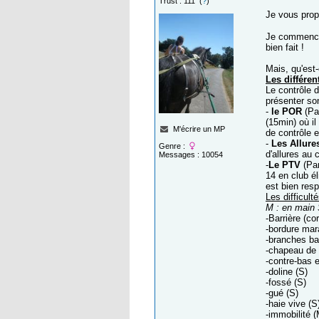
Trust : 111 (
?
)
Je vous prop
Je commence 
bien fait !
Mais, qu'est
Les différe
Le contrôle d
présenter son
-
le POR
(Pa
(15min) où il
M'écrire un MP
de contrôle e
-
Les Allur
Genre :
d'allures au 
Messages : 10054
-
Le PTV
(Par
14 en club él
est bien res
Les difficul
M : en main 
-Barrière (co
-bordure mar
-branches b
-chapeau de
-contre-bas 
-doline (S)
-fossé (S)
-gué (S)
-haie vive (S
-immobilité 