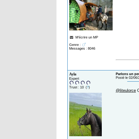
M'écrire un MP
Genre :
Messages : 8046
Ayla
Parlons un pe
Posté le 02/06
Expert
Trust : 10 (
?
)
@liteulorce
C