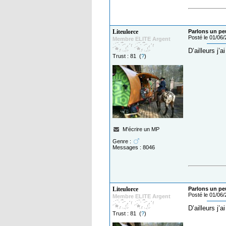
Liteulorce
Parlons un pe
Posté le 01/06
Membre ELITE Argent
D’ailleurs j’a
Trust : 81 (
?
)
M'écrire un MP
Genre :
Messages : 8046
Liteulorce
Parlons un pe
Posté le 01/06
Membre ELITE Argent
D’ailleurs j’a
Trust : 81 (
?
)