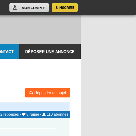
S'INSCRIRE
MON COMPTE
ONTACT
DÉPOSER UNE ANNONCE
Répondre au sujet
52
réponses
-
8
j'aime
-
110
abonnés