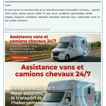
*********************************************************************************
*****
et ceux qu'on ne voit plus mais qu'on sera heureux(se) d'accueillir a nouveau... jane16,
clinch, jeda, odamy, epona, melie 75, just, meuh, zenliberty, agentmulder, tetelle,
magwa, yayayoyo, anneliese, maissala, darestime, joannak, loon, craboulotte, acsd, et
j'en oublie surement..
Édité par earphoria95 le 12-02-2019 à 13h49