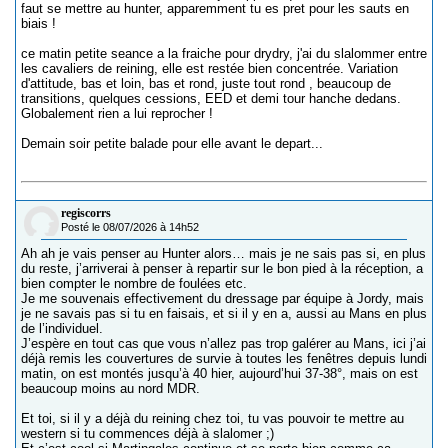
faut se mettre au hunter, apparemment tu es pret pour les sauts en
biais !
ce matin petite seance a la fraiche pour drydry, j'ai du slalommer entre
les cavaliers de reining, elle est restée bien concentrée. Variation
d'attitude, bas et loin, bas et rond, juste tout rond , beaucoup de
transitions, quelques cessions, EED et demi tour hanche dedans.
Globalement rien a lui reprocher !
Demain soir petite balade pour elle avant le depart...
regiscorrs
Posté le 08/07/2026 à 14h52
Ah ah je vais penser au Hunter alors… mais je ne sais pas si, en plus
du reste, j’arriverai à penser à repartir sur le bon pied à la réception, a
bien compter le nombre de foulées etc.
Je me souvenais effectivement du dressage par équipe à Jordy, mais
je ne savais pas si tu en faisais, et si il y en a, aussi au Mans en plus
de l’individuel.
J’espère en tout cas que vous n’allez pas trop galérer au Mans, ici j’ai
déjà remis les couvertures de survie à toutes les fenêtres depuis lundi
matin, on est montés jusqu’à 40 hier, aujourd’hui 37-38°, mais on est
beaucoup moins au nord MDR.
Et toi, si il y a déjà du reining chez toi, tu vas pouvoir te mettre au
western si tu commences déjà à slalomer ;)