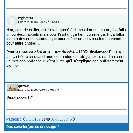
regiscorrs
Posté le 10/07/2026 à 16h13
Non, plus de collier, elle l’avait gardé à disposition au cas où, il a fallu
un ou deux rappels mais pour l’instant ça tient comme ça. Il va falloir
que ça devienne automatique pour libérer de nouveau les neurones
pour autre chose….
Pour les pas de côté et le « trot de côté » MDR, finalement Elvis a
fait ça très bien quand mes demandes ont été justes, c’est finalement
un très bon professeur, c’est juste qu’il n’explique pas suffisamment
bien lol
quixote
Posté le 10/07/2026 à 20h32
@regiscorrs
LOL
1
3139
3140
3141
3145
Page(s) :
...
...
Des cavalier(e)s de dressage ?