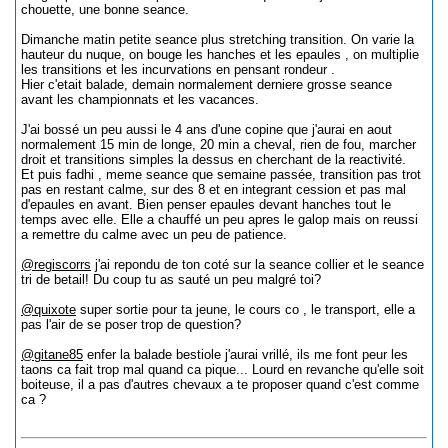
chouette, une bonne seance.
Dimanche matin petite seance plus stretching transition. On varie la
hauteur du nuque, on bouge les hanches et les epaules , on multiplie
les transitions et les incurvations en pensant rondeur .
Hier c'etait balade, demain normalement derniere grosse seance
avant les championnats et les vacances.
J'ai bossé un peu aussi le 4 ans d'une copine que j'aurai en aout
normalement 15 min de longe, 20 min a cheval, rien de fou, marcher
droit et transitions simples la dessus en cherchant de la reactivité.
Et puis fadhi , meme seance que semaine passée, transition pas trot
pas en restant calme, sur des 8 et en integrant cession et pas mal
d'epaules en avant. Bien penser epaules devant hanches tout le
temps avec elle. Elle a chauffé un peu apres le galop mais on reussi
a remettre du calme avec un peu de patience.
@regiscorrs
j'ai repondu de ton coté sur la seance collier et le seance
tri de betail! Du coup tu as sauté un peu malgré toi?
@quixote
super sortie pour ta jeune, le cours co , le transport, elle a
pas l'air de se poser trop de question?
@gitane85
enfer la balade bestiole j'aurai vrillé, ils me font peur les
taons ca fait trop mal quand ca pique... Lourd en revanche qu'elle soit
boiteuse, il a pas d'autres chevaux a te proposer quand c'est comme
ca ?