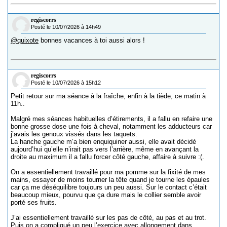
regiscorrs
Posté le 10/07/2026 à 14h49
@quixote
bonnes vacances à toi aussi alors !
regiscorrs
Posté le 10/07/2026 à 15h12
Petit retour sur ma séance à la fraîche, enfin à la tiède, ce matin à
11h..
Malgré mes séances habituelles d’étirements, il a fallu en refaire une
bonne grosse dose une fois à cheval, notamment les adducteurs car
j’avais les genoux vissés dans les taquets.
La hanche gauche m’a bien enquiquiner aussi, elle avait décidé
aujourd’hui qu’elle n’irait pas vers l’arrière, même en avançant la
droite au maximum il a fallu forcer côté gauche, affaire à suivre :(.
On a essentiellement travaillé pour ma pomme sur la fixité de mes
mains, essayer de moins tourner la tête quand je tourne les épaules
car ça me déséquilibre toujours un peu aussi. Sur le contact c’était
beaucoup mieux, pourvu que ça dure mais le collier semble avoir
porté ses fruits.
J’ai essentiellement travaillé sur les pas de côté, au pas et au trot.
Puis on a compliqué un peu l’exercice avec allongement dans