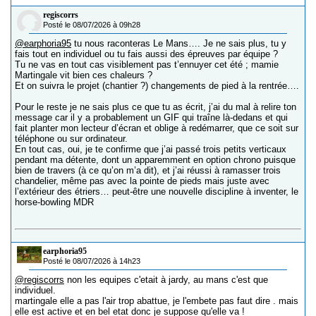
regiscorrs
Posté le 08/07/2026 à 09h28
@earphoria95
tu nous raconteras Le Mans…. Je ne sais plus, tu y
fais tout en individuel ou tu fais aussi des épreuves par équipe ?
Tu ne vas en tout cas visiblement pas t’ennuyer cet été ; mamie
Martingale vit bien ces chaleurs ?
Et on suivra le projet (chantier ?) changements de pied à la rentrée….
Pour le reste je ne sais plus ce que tu as écrit, j’ai du mal à relire ton
message car il y a probablement un GIF qui traîne là-dedans et qui
fait planter mon lecteur d’écran et oblige à redémarrer, que ce soit sur
téléphone ou sur ordinateur.
En tout cas, oui, je te confirme que j’ai passé trois petits verticaux
pendant ma détente, dont un apparemment en option chrono puisque
bien de travers (à ce qu’on m’a dit), et j’ai réussi à ramasser trois
chandelier, même pas avec la pointe de pieds mais juste avec
l’extérieur des étriers… peut-être une nouvelle discipline à inventer, le
horse-bowling MDR
earphoria95
Posté le 08/07/2026 à 14h23
@regiscorrs
non les equipes c'etait à jardy, au mans c'est que
individuel.
martingale elle a pas l'air trop abattue, je l'embete pas faut dire . mais
elle est active et en bel etat donc je suppose qu'elle va !