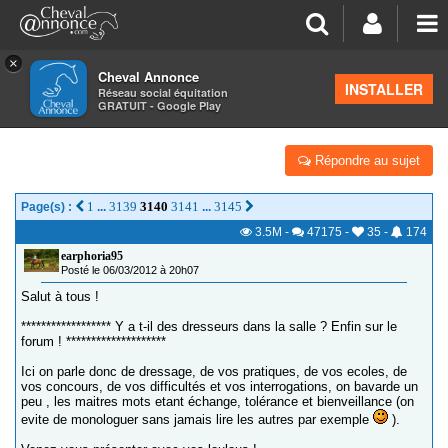
×
Cheval Annonce
Forum
>
Équitation et cavaliers
INSTALLER
Réseau social équitation
GRATUIT - Google Play
DES CAVALIER(E)S DE DRESSAGE ?
Répondre au sujet
1
3139
3140
3141
3145
Page(s) :
...
...
3.5M
-
47175
-
35
-
174
earphoria95
Posté le 06/03/2012 à 20h07
Salut à tous !
****************** Y a t-il des dresseurs dans la salle ? Enfin sur le
forum ! ********************
Ici on parle donc de dressage, de vos pratiques, de vos ecoles, de
vos concours, de vos difficultés et vos interrogations, on bavarde un
peu , les maitres mots etant échange, tolérance et bienveillance (on
evite de monologuer sans jamais lire les autres par exemple
).