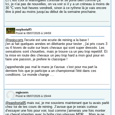
Et c’est cool si Martingales continue et se porte bien comme ça.
Ici, je n’ai pas de nouvelles, on va voir si il y a un créneau à moins de
30 °C vers huit heures vendredi, sinon à ce rythme là je vais encore
être à pied au moins jusqu’au début de la semaine prochaine.
earphoria95
Posté le 08/07/2026 à 14h59
@regiscorrs
l'ecurie est une ecurie de reining a la base !
j'en ai fait quelques années en dilettante pour tester , j'ai pris cours 3
ou 4 hivers de suite sur leurs chevaux qui sont super dressés. Les
sensations sont chouettes, mais je trouve ca un peu trop repetitif. Et
la mise en route des chevaux un peu trop hard a mon gout pour en
faire une passion, je prefere le classique !
j'apprehende pas mal le mans je t'avoue. c'est pour ma part la
derniere fois que je participe a un championnat l'été dans ces
conditions. Le monde change ....
regiscorrs
Posté le 08/07/2026 à 15h44
@earphoria95
mais oui, je me souviens maintenant que tu avais parlé
chez toi de tes cours de reining. J’avoue que je serais curieux
d’essayer une fois pour voir, tout comme j’aimerais une fois monter
un cheval islandais avec la boîte cinq vitesses MDR…. Mais je ne