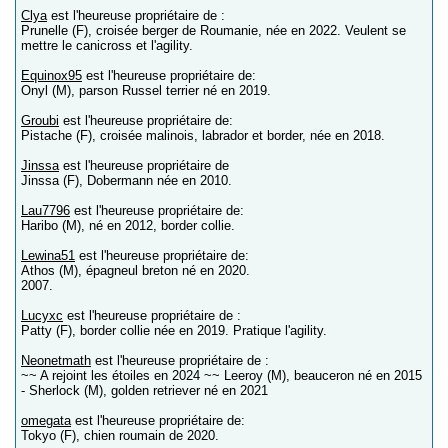
Clya
est l'heureuse propriétaire de :
Prunelle (F), croisée berger de Roumanie, née en 2022. Veulent se
mettre le canicross et l'agility.
Equinox95
est l'heureuse propriétaire de:
Onyl (M), parson Russel terrier né en 2019.
Groubi
est l'heureuse propriétaire de:
Pistache (F), croisée malinois, labrador et border, née en 2018.
Jinssa
est l'heureuse propriétaire de
Jinssa (F), Dobermann née en 2010.
Lau7796
est l'heureuse propriétaire de:
Haribo (M), né en 2012, border collie.
Lewina51
est l'heureuse propriétaire de:
Athos (M), épagneul breton né en 2020.
2007.
Lucyxc
est l'heureuse propriétaire de :
Patty (F), border collie née en 2019. Pratique l'agility.
Neonetmath
est l'heureuse propriétaire de :
~~ A rejoint les étoiles en 2024 ~~ Leeroy (M), beauceron né en 2015
- Sherlock (M), golden retriever né en 2021
omegata
est l'heureuse propriétaire de:
Tokyo (F), chien roumain de 2020.