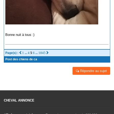
Bonne nuit à tous :)
1
4
5
6
1845
Page(s) :
...
...
Post des chiens de ca
Répondre au sujet
CHEVAL ANNONCE