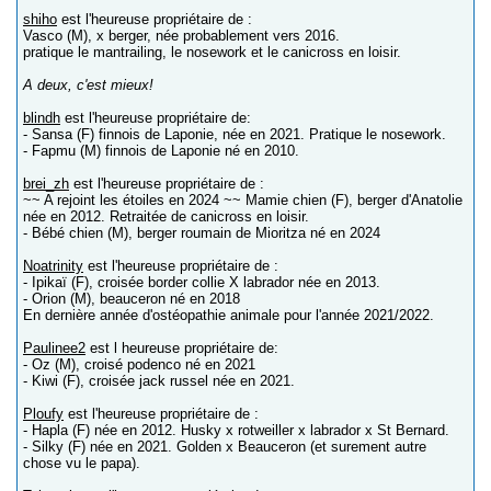
shiho
est l'heureuse propriétaire de :
Vasco (M), x berger, née probablement vers 2016.
pratique le mantrailing, le nosework et le canicross en loisir.
A deux, c'est mieux!
blindh
est l'heureuse propriétaire de:
- Sansa (F) finnois de Laponie, née en 2021. Pratique le nosework.
- Fapmu (M) finnois de Laponie né en 2010.
brei_zh
est l'heureuse propriétaire de :
~~ A rejoint les étoiles en 2024 ~~ Mamie chien (F), berger d'Anatolie
née en 2012. Retraitée de canicross en loisir.
- Bébé chien (M), berger roumain de Mioritza né en 2024
Noatrinity
est l'heureuse propriétaire de :
- Ipikaï (F), croisée border collie X labrador née en 2013.
- Orion (M), beauceron né en 2018
En dernière année d'ostéopathie animale pour l'année 2021/2022.
Paulinee2
est l heureuse propriétaire de:
- Oz (M), croisé podenco né en 2021
- Kiwi (F), croisée jack russel née en 2021.
Ploufy
est l'heureuse propriétaire de :
- Hapla (F) née en 2012. Husky x rotweiller x labrador x St Bernard.
- Silky (F) née en 2021. Golden x Beauceron (et surement autre
chose vu le papa).