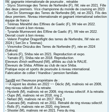
IW, gagnante internationale de poursuite , retraitée
- Styxs Stormrage des Terres de Norfendre (F), IW, née en 2021. Fille
des deux premiers. Vice championne du monde de coursing en 2023
- Sen'Jin Stormrage des Terres de Norfendre (M), né en 2021. Fils des
deux premiers. Niveau internationale et gagnant international selection
équipe de france
- Térénas Ménéthil des Elflines de Gaelic (F), IW née en 2022.
Devrait courir à bon niveau.
- Tyrande Murmevent des Elfline de Gaelic (F), IW née en 2022.
Devrait courir à bon niveau.
- Velenn Prophet Dragonflight des terres de Norfendre, IW née en
2024 ( Sen'Jin x Terenas)
- Vinsmoke Onizuka des Terres de Norfendre (F), née en 2024
(Sakura)
- Sakura (F), Shiba née en 2021. Reproduction et expo.
- Yamato (F), Shiba née en 2018. Reproduction.
Eleveurs d'irish wolfhound (IW), affiliés au club le RALIE.
Éleveurs de Shiba. Affiliée au club de race Shiba.
Pratique expo et sports de poursuite à niveau international.
Fabrication de collier / friandise / pension familiale.
Tam89
est l'heureuse propriétaire de :
~~A rejoint les étoiles en 2022 ~~ Déclic (M), malinois né en 2009,
ring niveau sélectif. A la retraite.
- Hysterik (M), malinois né en 2009, ring niveau sélectif. A la retraite.
- Oups (M), malinois né en 2018, ring 2.
- Nefast (M), malinois né en 2017. Ring 3
- Guevara (M), malinois né en 2011. Retraité de ring niveau sélectif.
- Rolls (F), malinois née en 2020, ring brevet.
- Shooter (M), malinois né en 2021. Fera du ring.