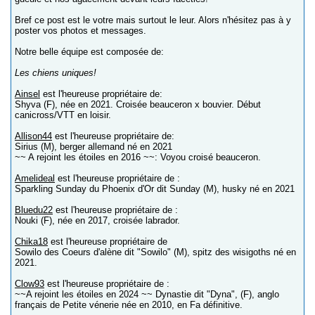
Bref ce post est le votre mais surtout le leur. Alors n'hésitez pas à y
poster vos photos et messages.
Notre belle équipe est composée de:
Les chiens uniques!
Ainsel
est l'heureuse propriétaire de:
Shyva (F), née en 2021. Croisée beauceron x bouvier. Début
canicross/VTT en loisir.
Allison44
est l'heureuse propriétaire de:
Sirius (M), berger allemand né en 2021
~~ A rejoint les étoiles en 2016 ~~: Voyou croisé beauceron.
Amelideal
est l'heureuse propriétaire de :
Sparkling Sunday du Phoenix d'Or dit Sunday (M), husky né en 2021
Bluedu22
est l'heureuse propriétaire de :
Nouki (F), née en 2017, croisée labrador.
Chika18
est l'heureuse propriétaire de
Sowilo des Coeurs d'alène dit "Sowilo" (M), spitz des wisigoths né en
2021.
Clow93
est l'heureuse propriétaire de :
~~A rejoint les étoiles en 2024 ~~ Dynastie dit "Dyna", (F), anglo
français de Petite vénerie née en 2010, en Fa définitive.