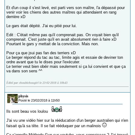
Et d'un coup il s'est levé, est parti vers son maître, l'a dépassé pour
venir voir les chiens des autres maîtres qui attendaient en rang
derrière xD
Le gars était dépité. J'ai eu pitié pour lui.
Edit : C'était même pas qu'il comprenait pas. On voyait bien qu'il
comprenait. C'est juste qu'il en avait absolument rien à faire xD
Pourtant le gars y mettait de la conviction. Mais non.
Pour ça que jsui pas fan des terriers xD
Le berger répond du tac au tac, limite agis et essaie de deviner ton
ordre avant que tu le dises pour l'exécuter.
Le terrier veut bien obéir mais seulement si ça lui convient et que ça
va dans son sens ^^
Édité par choubichougirl le 23-02-2018 à 10h43
physis
Posté le 23/02/2018 à 11h50
Ils sont beau vos loulou
J'ai vu une vidéo hier sur la rééducation d'un berger australien qui n'en
faisait qu'à sa tête. Il se fait rééduquer par un malinois
Ça s'appelle Méthode Gun sur youtube, vous connaissez ? J'ai trouvé