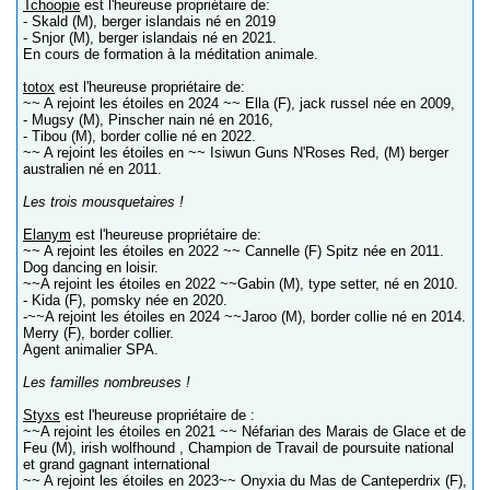
Tchoopie
est l'heureuse propriétaire de:
- Skald (M), berger islandais né en 2019
- Snjor (M), berger islandais né en 2021.
En cours de formation à la méditation animale.
totox
est l'heureuse propriétaire de:
~~ A rejoint les étoiles en 2024 ~~ Ella (F), jack russel née en 2009,
- Mugsy (M), Pinscher nain né en 2016,
- Tibou (M), border collie né en 2022.
~~ A rejoint les étoiles en ~~ Isiwun Guns N'Roses Red, (M) berger
australien né en 2011.
Les trois mousquetaires !
Elanym
est l'heureuse propriétaire de:
~~ A rejoint les étoiles en 2022 ~~ Cannelle (F) Spitz née en 2011.
Dog dancing en loisir.
~~A rejoint les étoiles en 2022 ~~Gabin (M), type setter, né en 2010.
- Kida (F), pomsky née en 2020.
-~~A rejoint les étoiles en 2024 ~~Jaroo (M), border collie né en 2014.
Merry (F), border collier.
Agent animalier SPA.
Les familles nombreuses !
Styxs
est l'heureuse propriétaire de :
~~A rejoint les étoiles en 2021 ~~ Néfarian des Marais de Glace et de
Feu (M), irish wolfhound , Champion de Travail de poursuite national
et grand gagnant international
~~ A rejoint les étoiles en 2023~~ Onyxia du Mas de Canteperdrix (F),