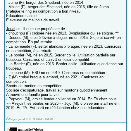
- Jump (F), berger des Shetland, née en 2014
- Malice (F), berger des Shetland, née en 2016, fille de Jump.
Pratique le ring en compétition à bon niveau.
Éducatrice canine.
Eleveuse de malinois de travail.
Joual
est l'heureuse propriétaire de
- chouchou (F) croisée née en 2013. Dysplasique qui se soigne. ^^
- Doudou (M), croisé lévrier x dogue, né en 2015. Skijo et canivtt en
compétition. En pré retraite
- La noireaude (F), setter irlandais x braque, née en 2013. Canicross
en compétition, à la retraite.
- Le border (M), né en 2015. Border collie. Utilisation partielle sur
troupeau. Canicross et canivtt en loisir compétitif.
- La Border (F), née en 2016. Border collie. Utilisation quotidienne sur
troupeau.
- Le jeune (M), ESD né en 2019. Canicross en compétition.
- Z (M) croisé braque allemand, né en 2021. Canicross en
compétition.
Sports de traction en compétition.
Société d'ecopaturage, travail sur moutons quotidiennement.
A trouvé une famille pour la vie:
- Papynou (M), croisé border collier né en 2014. En FA chez nous.
~~ A rejoint les étoiles en 2023~~ Jojo (M), croisée am staff né en
2019. En FA. Est parti en rééducation chez une éducatrice.
Édité par joual le 01-11-2024 à 06h48
mamzelle77delou