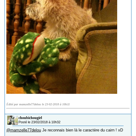
Édité par mamzelle77delou le 23-02-2018 à 10h11
choubichougirl
Posté le 23/02/2018 à 10h32
@mamzelle77delou
Je reconnais bien là le caractère du cairn ! xD