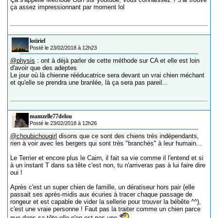
ça assez impressionnant par moment lol
lotiriel
Posté le 23/02/2018 à 12h23
@physis
: ont à déjà parler de cette méthode sur CA et elle est loin
d'avoir que des adeptes
Le jour où là chienne rééducatrice sera devant un vrai chien méchant
et qu'elle se prendra une branlée, là ça sera pas pareil...
mamzelle77delou
Posté le 23/02/2018 à 12h26
@choubichougirl
disons que ce sont des chiens très indépendants,
rien à voir avec les bergers qui sont très "branchés" à leur humain...
Le Terrier et encore plus le Cairn, il fait sa vie comme il l'entend et si
à un instant T dans sa tête c'est non, tu n'arriveras pas à lui faire dire
oui !
Après c'est un super chien de famille, un dératiseur hors pair (elle
passait ses après-midis aux écuries à tracer chaque passage de
rongeur et est capable de vider la sellerie pour trouver la bébête ^^),
c'est une vraie personne ! Faut pas la traiter comme un chien parce
que dans sa tête elle n'en est pas une