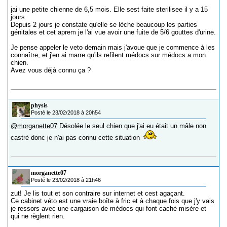
jai une petite chienne de 6,5 mois. Elle sest faite sterilisee il y a 15
jours.
Depuis 2 jours je constate qu'elle se lèche beaucoup les parties
génitales et cet aprem je l'ai vue avoir une fuite de 5/6 gouttes d'urine.
Je pense appeler le veto demain mais j'avoue que je commence à les
connaître, et j'en ai marre qu'ils refilent médocs sur médocs a mon
chien.
Avez vous déjà connu ça ?
physis
Posté le 23/02/2018 à 20h54
@morganette07
Désolée le seul chien que j'ai eu était un mâle non
castré donc je n'ai pas connu cette situation
morganette07
Posté le 23/02/2018 à 21h46
zut! Je lis tout et son contraire sur internet et cest agaçant.
Ce cabinet véto est une vraie boîte à fric et à chaque fois que j'y vais
je ressors avec une cargaison de médocs qui font caché misère et
qui ne règlent rien.