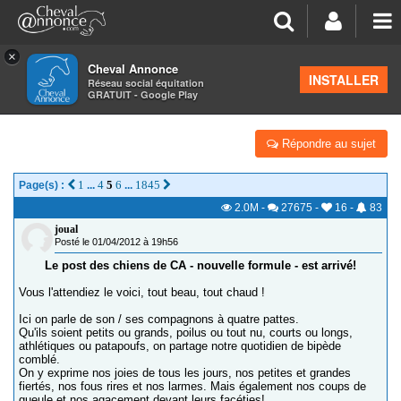
×
Cheval Annonce
Forum
>
Salon de thé
INSTALLER
Réseau social équitation
GRATUIT - Google Play
POST DES CHIENS DE CA
Répondre au sujet
1
4
5
6
1845
Page(s) :
...
...
2.0M
-
27675
-
16
-
83
joual
Posté le 01/04/2012 à 19h56
Le post des chiens de CA - nouvelle formule - est arrivé!
Vous l'attendiez le voici, tout beau, tout chaud !
Ici on parle de son / ses compagnons à quatre pattes.
Qu'ils soient petits ou grands, poilus ou tout nu, courts ou longs,
athlétiques ou patapoufs, on partage notre quotidien de bipède
comblé.
On y exprime nos joies de tous les jours, nos petites et grandes
fiertés, nos fous rires et nos larmes. Mais également nos coups de
gueule et nos agacement devant leurs facéties!