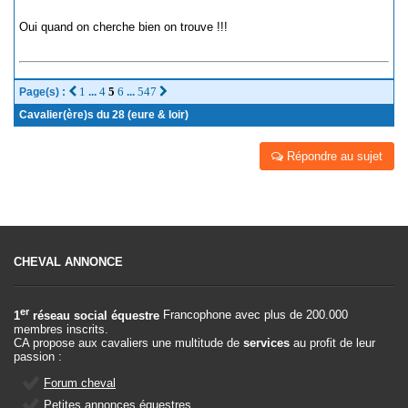
Oui quand on cherche bien on trouve !!!
1
4
5
6
547
Page(s) :
...
...
Cavalier(ère)s du 28 (eure & loir)
Répondre au sujet
CHEVAL ANNONCE
er
1
réseau social équestre
Francophone avec plus de 200.000
membres inscrits.
CA propose aux cavaliers une multitude de
services
au profit de leur
passion :
Forum cheval
Petites annonces équestres