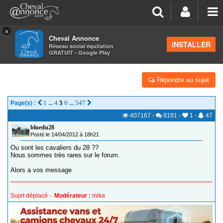
×
Cheval Annonce
Forum
>
Les groupes régionaux
>
Centre
>
Eure et Loir
INSTALLER
Réseau social équitation
GRATUIT - Google Play
CAVALIER(ÈRE)S DU 28 (EURE & LOIR)
Répondre au sujet
1
4
5
6
547
Page(s) :
...
...
407167
-
8191
-
1
-
47
bluedu28
Posté le 14/04/2012 à 18h21
Ou sont les cavaliers du 28 ??
Nous sommes très rares sur le forum.
Alors a vos message
Sujet déplacé -
Modérateur :
mika