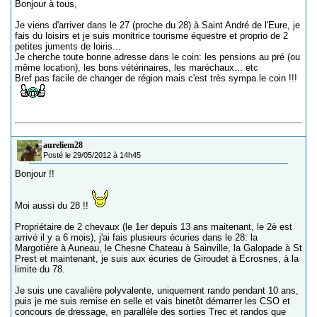
Bonjour à tous,
Je viens d'arriver dans le 27 (proche du 28) à Saint André de l'Eure, je
fais du loisirs et je suis monitrice tourisme équestre et proprio de 2
petites juments de loiris...
Je cherche toute bonne adresse dans le coin: les pensions au pré (ou
même location), les bons vétérinaires, les maréchaux... etc
Bref pas facile de changer de région mais c'est très sympa le coin !!!
aureliem28
Posté le 29/05/2012 à 14h45
Bonjour !!
Moi aussi du 28 !!
Propriétaire de 2 chevaux (le 1er depuis 13 ans maitenant, le 2è est
arrivé il y a 6 mois), j'ai fais plusieurs écuries dans le 28: la
Margotière à Auneau, le Chesne Chateau à Sainville, la Galopade à St
Prest et maintenant, je suis aux écuries de Giroudet à Ecrosnes, à la
limite du 78.
Je suis une cavalière polyvalente, uniquement rando pendant 10 ans,
puis je me suis remise en selle et vais binetôt démarrer les CSO et
concours de dressage, en parallèle des sorties Trec et randos que