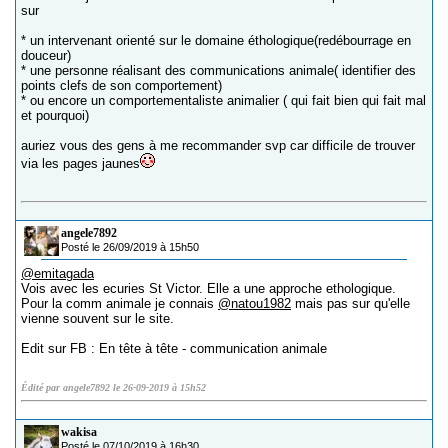
sur
* un intervenant orienté sur le domaine éthologique(redébourrage en
douceur)
* une personne réalisant des communications animale( identifier des
points clefs de son comportement)
* ou encore un comportementaliste animalier ( qui fait bien qui fait mal
et pourquoi)
auriez vous des gens à me recommander svp car difficile de trouver
via les pages jaunes
angele7892
Posté le 26/09/2019 à 15h50
@emitagada
Vois avec les ecuries St Victor. Elle a une approche ethologique.
Pour la comm animale je connais
@natou1982
mais pas sur qu'elle
vienne souvent sur le site.
Edit sur FB : En tête à tête - communication animale
Édité par angele7892 le 26-09-2019 à 15h52
wakisa
Posté le 07/10/2019 à 16h30