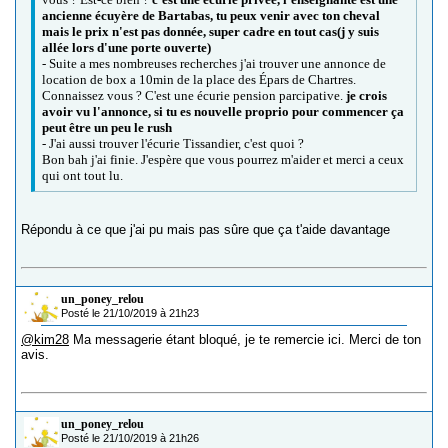
ancienne écuyère de Bartabas, tu peux venir avec ton cheval
mais le prix n'est pas donnée, super cadre en tout cas(j y suis
allée lors d'une porte ouverte)
- Suite a mes nombreuses recherches j'ai trouver une annonce de
location de box a 10min de la place des Épars de Chartres.
Connaissez vous ? C'est une écurie pension parcipative.
je crois
avoir vu l'annonce, si tu es nouvelle proprio pour commencer ça
peut être un peu le rush
- J'ai aussi trouver l'écurie Tissandier, c'est quoi ?
Bon bah j'ai finie. J'espère que vous pourrez m'aider et merci a ceux
qui ont tout lu.
Répondu à ce que j'ai pu mais pas sûre que ça t'aide davantage
un_poney_relou
Posté le 21/10/2019 à 21h23
@kim28
Ma messagerie étant bloqué, je te remercie ici. Merci de ton
avis.
un_poney_relou
Posté le 21/10/2019 à 21h26