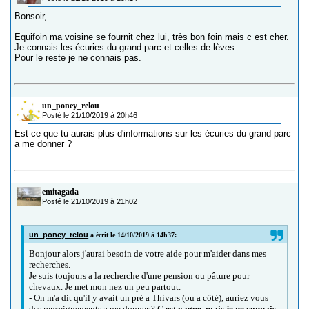
Bonsoir,
Equifoin ma voisine se fournit chez lui, très bon foin mais c est cher.
Je connais les écuries du grand parc et celles de lèves.
Pour le reste je ne connais pas.
un_poney_relou
Posté le 21/10/2019 à 20h46
Est-ce que tu aurais plus d'informations sur les écuries du grand parc
a me donner ?
emitagada
Posté le 21/10/2019 à 21h02
un_poney_relou
a écrit le 14/10/2019 à 14h37:
Bonjour alors j'aurai besoin de votre aide pour m'aider dans mes
recherches.
Je suis toujours a la recherche d'une pension ou pâture pour
chevaux. Je met mon nez un peu partout.
- On m'a dit qu'il y avait un pré a Thivars (ou a côté), auriez vous
des renseignements a me donner ?
C est vague, mais je ne connais