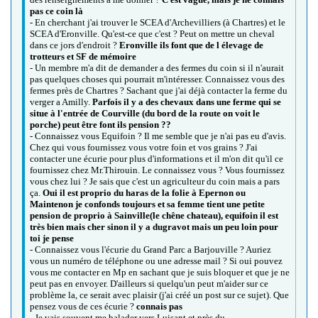
pas ce coin là
- En cherchant j'ai trouver le SCEA d'Archevilliers (à Chartres) et le
SCEA d'Eronville. Qu'est-ce que c'est ? Peut on mettre un cheval
dans ce jors d'endroit ?
Eronville ils font que de l élevage de
trotteurs et SF de mémoire
- Un membre m'a dit de demander a des fermes du coin si il n'aurait
pas quelques choses qui pourrait m'intéresser. Connaissez vous des
fermes près de Chartres ? Sachant que j'ai déjà contacter la ferme du
verger a Amilly.
Parfois il y a des chevaux dans une ferme qui se
situe à l'entrée de Courville (du bord de la route on voit le
porche) peut être font ils pension ??
- Connaissez vous Equifoin ? Il me semble que je n'ai pas eu d'avis.
Chez qui vous fournissez vous votre foin et vos grains ? J'ai
contacter une écurie pour plus d'informations et il m'on dit qu'il ce
fournissez chez Mr.Thirouin. Le connaissez vous ? Vous fournissez
vous chez lui ? Je sais que c'est un agriculteur du coin mais a pars
ça.
Oui il est proprio du haras de la folie à Epernon ou
Maintenon je confonds toujours et sa femme tient une petite
pension de proprio à Sainville(le chêne chateau), equifoin il est
très bien mais cher sinon il y a dugravot mais un peu loin pour
toi je pense
- Connaissez vous l'écurie du Grand Parc a Barjouville ? Auriez
vous un numéro de téléphone ou une adresse mail ? Si oui pouvez
vous me contacter en Mp en sachant que je suis bloquer et que je ne
peut pas en envoyer. D'ailleurs si quelqu'un peut m'aider sur ce
problème la, ce serait avec plaisir (j'ai créé un post sur ce sujet). Que
pensez vous de ces écurie ?
connais pas
- Je vais souvent me balader vers Luisant et près du