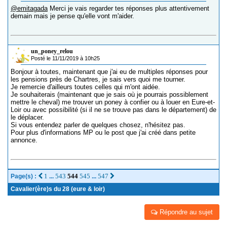
@emitagada
Merci je vais regarder tes réponses plus attentivement
demain mais je pense qu'elle vont m'aider.
un_poney_relou
Posté le 11/11/2019 à 10h25
Bonjour à toutes, maintenant que j'ai eu de multiples réponses pour
les pensions près de Chartres, je sais vers quoi me tourner.
Je remercie d'ailleurs toutes celles qui m'ont aidée.
Je souhaiterais (maintenant que je sais où je pourrais possiblement
mettre le cheval) me trouver un poney à confier ou à louer en Eure-et-
Loir ou avec possibilité (si il ne se trouve pas dans le département) de
le déplacer.
Si vous entendez parler de quelques chosez, n'hésitez pas.
Pour plus d'informations MP ou le post que j'ai créé dans petite
annonce.
1
543
544
545
547
Page(s) :
...
...
Cavalier(ère)s du 28 (eure & loir)
Répondre au sujet