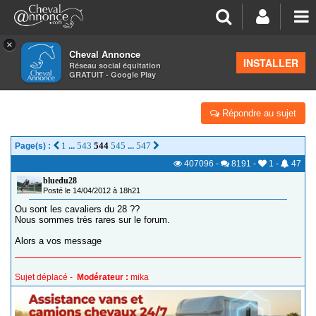
×
Cheval Annonce
Forum
>
Les groupes régionaux
>
Centre
>
Eure et Loir
INSTALLER
Réseau social équitation
GRATUIT - Google Play
CAVALIER(ÈRE)S DU 28 (EURE & LOIR)
Répondre au sujet
1
543
544
545
547
Page(s) :
...
...
407096
-
8191
-
1
-
47
bluedu28
Posté le 14/04/2012 à 18h21
Ou sont les cavaliers du 28 ??
Nous sommes très rares sur le forum.
Alors a vos message
Sujet déplacé -
Modérateur :
mika