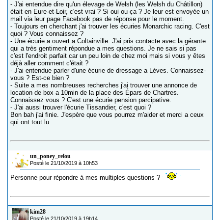
- J'ai entendue dire qu'un élevage de Welsh (les Welsh du Châtillon)
était en Eure-et-Loir, c'est vrai ? Si oui ou ça ? Je leur est envoyée un
mail via leur page Facebook pas de réponse pour le moment.
- Toujours en cherchant j'ai trouver les écuries Monarchic racing. C'est
quoi ? Vous connaissez ?
- Une écurie a ouvert a Coltainville. J'ai pris contacte avec la gérante
qui a très gentiment répondue a mes questions. Je ne sais si pas
c'est l'endroit parfait car un peu loin de chez moi mais si vous y êtes
déjà aller comment c'était ?
- J'ai entendue parler d'une écurie de dressage a Lèves. Connaissez-
vous ? Est-ce bien ?
- Suite a mes nombreuses recherches j'ai trouver une annonce de
location de box a 10min de la place des Épars de Chartres.
Connaissez vous ? C'est une écurie pension parcipative.
- J'ai aussi trouver l'écurie Tissandier, c'est quoi ?
Bon bah j'ai finie. J'espère que vous pourrez m'aider et merci a ceux
qui ont tout lu.
un_poney_relou
Posté le 21/10/2019 à 10h53
Personne pour répondre à mes multiples questions ?
kim28
Posté le 21/10/2019 à 19h14