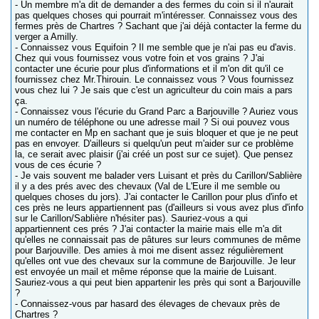
- Un membre m'a dit de demander a des fermes du coin si il n'aurait
pas quelques choses qui pourrait m'intéresser. Connaissez vous des
fermes près de Chartres ? Sachant que j'ai déjà contacter la ferme du
verger a Amilly.
- Connaissez vous Equifoin ? Il me semble que je n'ai pas eu d'avis.
Chez qui vous fournissez vous votre foin et vos grains ? J'ai
contacter une écurie pour plus d'informations et il m'on dit qu'il ce
fournissez chez Mr.Thirouin. Le connaissez vous ? Vous fournissez
vous chez lui ? Je sais que c'est un agriculteur du coin mais a pars
ça.
- Connaissez vous l'écurie du Grand Parc a Barjouville ? Auriez vous
un numéro de téléphone ou une adresse mail ? Si oui pouvez vous
me contacter en Mp en sachant que je suis bloquer et que je ne peut
pas en envoyer. D'ailleurs si quelqu'un peut m'aider sur ce problème
la, ce serait avec plaisir (j'ai créé un post sur ce sujet). Que pensez
vous de ces écurie ?
- Je vais souvent me balader vers Luisant et près du Carillon/Sablière
il y a des prés avec des chevaux (Val de L'Eure il me semble ou
quelques choses du jors). J'ai contacter le Carillon pour plus d'info et
ces près ne leurs appartiennent pas (d'ailleurs si vous avez plus d'info
sur le Carillon/Sablière n'hésiter pas). Sauriez-vous a qui
appartiennent ces prés ? J'ai contacter la mairie mais elle m'a dit
qu'elles ne connaissait pas de pâtures sur leurs communes de même
pour Barjouville. Des amies à moi me disent assez régulièrement
qu'elles ont vue des chevaux sur la commune de Barjouville. Je leur
est envoyée un mail et même réponse que la mairie de Luisant.
Sauriez-vous a qui peut bien appartenir les près qui sont a Barjouville
?
- Connaissez-vous par hasard des élevages de chevaux près de
Chartres ?