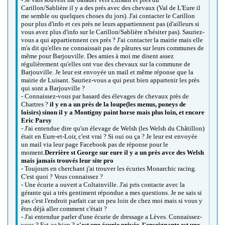
Carillon/Sablière il y a des prés avec des chevaux (Val de L'Eure il
me semble ou quelques choses du jors). J'ai contacter le Carillon
pour plus d'info et ces près ne leurs appartiennent pas (d'ailleurs si
vous avez plus d'info sur le Carillon/Sablière n'hésiter pas). Sauriez-
vous a qui appartiennent ces prés ? J'ai contacter la mairie mais elle
m'a dit qu'elles ne connaissait pas de pâtures sur leurs communes de
même pour Barjouville. Des amies à moi me disent assez
régulièrement qu'elles ont vue des chevaux sur la commune de
Barjouville. Je leur est envoyée un mail et même réponse que la
mairie de Luisant. Sauriez-vous a qui peut bien appartenir les près
qui sont a Barjouville ?
- Connaissez-vous par hasard des élevages de chevaux près de
Chartres ?
il y en a un près de la loupe(les menus, poneys de
loisirs)
sinon il y a Montigny paint horse mais plus loin, et encore
Eric Parsy
- J'ai entendue dire qu'un élevage de Welsh (les Welsh du Châtillon)
était en Eure-et-Loir, c'est vrai ? Si oui ou ça ? Je leur est envoyée
un mail via leur page Facebook pas de réponse pour le
moment.
Derrière st George sur eure il y a un près avce des Welsh
mais jamais trouvés leur site pro
- Toujours en cherchant j'ai trouver les écuries Monarchic racing.
C'est quoi ? Vous connaissez ?
- Une écurie a ouvert a Coltainville. J'ai pris contacte avec la
gérante qui a très gentiment répondue a mes questions. Je ne sais si
pas c'est l'endroit parfait car un peu loin de chez moi mais si vous y
êtes déjà aller comment c'était ?
- J'ai entendue parler d'une écurie de dressage a Lèves. Connaissez-
vous ? Est-ce bien ?
c'est une écurie privée, l'enseignante est une