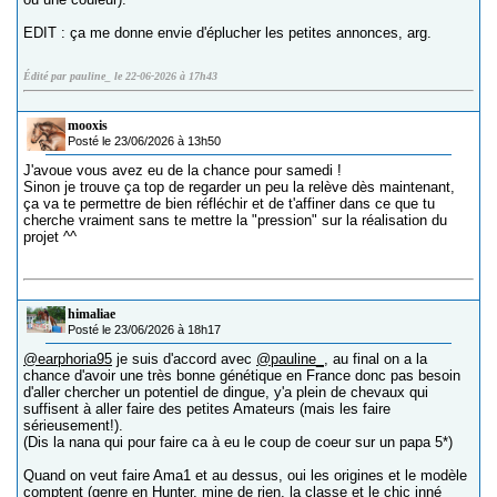
EDIT : ça me donne envie d'éplucher les petites annonces, arg.
Édité par pauline_ le 22-06-2026 à 17h43
mooxis
Posté le 23/06/2026 à 13h50
J'avoue vous avez eu de la chance pour samedi !
Sinon je trouve ça top de regarder un peu la relève dès maintenant,
ça va te permettre de bien réfléchir et de t'affiner dans ce que tu
cherche vraiment sans te mettre la "pression" sur la réalisation du
projet ^^
himaliae
Posté le 23/06/2026 à 18h17
@earphoria95
je suis d'accord avec
@pauline_
, au final on a la
chance d'avoir une très bonne génétique en France donc pas besoin
d'aller chercher un potentiel de dingue, y'a plein de chevaux qui
suffisent à aller faire des petites Amateurs (mais les faire
sérieusement!).
(Dis la nana qui pour faire ca à eu le coup de coeur sur un papa 5*)
Quand on veut faire Ama1 et au dessus, oui les origines et le modèle
comptent (genre en Hunter, mine de rien, la classe et le chic inné