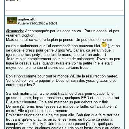
earphoria95
Posté le 29/06/2026 à 10h31
@maroche
Accompagnée par les cops ca va . Par un coach j'ai pas
vraiment d'option.
Mais en effet ca va etre le plan je pense. Un peu plus de hunter
(surtout maintenant que j'ai commandé son nouveau filet
), et on
se garde le dress pour genre 3 gros WE par an, ca serait niquel !
(genre une fois jardy , une fois le mans, une fois un autre ! )
Je te rejoins completement pour le lieu de naissance. J'avais un peu
tiqué la dessus aussi quand j'avais été voir la petite P, elle etait
moyen complementée et suivie sur certains trucs .
Bon sinon comme pour tout le monde WE de la résurrection meteo.
Vendredi soir visite papouille. Douche, soin des yeux, gratouille et
carotte pour les 2 .
Samedi matin a la fraiche petit travail de dress pour dryade. Une
grosse detente, bcp de transitions, quelques EED et cession au trot.
Elle etait chouette. On a été marcher un peu dehors pour finir.
Derriere j'ai remis mes fesses sur ma petite fadhi, ca faisait bien 2
mois ! Elle a pris du bidon la memere.
Projet transitions dans le calme pour elle. Bah rien que faire trot pas
trot sans qu'elle chauffe, arrache les renes ou trottine ca nous a
occupé 35 min. Really ? Une fois un peu posée j'ai fait quelques
cessions au trot, quelques cercles au galop et basta retour au calme.