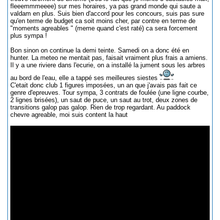
fleeemmmeeee) sur mes horaires, ya pas grand monde qui saute a
valdam en plus. Suis bien d'accord pour les concours, suis pas sure
qu'en terme de budget ca soit moins cher, par contre en terme de
"moments agreables " (meme quand c'est raté) ca sera forcement
plus sympa !
Bon sinon on continue la demi teinte. Samedi on a donc été en
hunter. La meteo ne mentait pas, faisait vraiment plus frais a amiens.
Il y a une riviere dans l'ecurie, on a installé la jument sous les arbres
au bord de l'eau, elle a tappé ses meilleures siestes
C'etait donc club 1 figures imposées, un an que j'avais pas fait ce
genre d'epreuves. Tour sympa, 3 contrats de foulée (une ligne courbe,
2 lignes brisées), un saut de puce, un saut au trot, deux zones de
transitions galop pas galop. Rien de trop regardant. Au paddock
chevre agreable, moi suis content la haut