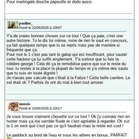
Pour martingale douche papouille et dodo aussi.
pauline_
Posté le 22/06/2026 à 10h07
Y'a de vraies bonnes choses sur ce tour ! Que ça paie, c'est une
autre histoire. Tu le dis toi même, mine de rien le saut en concours,
ça fait quelques temps que tu as repris mais pas de manière si
fréquente que ça.
Pour moi le 1 c'est pas tant le galop qui est insuffisant, pour sauter
cette hauteur ça lui suffit amplement. Y'a surtout que tu fais ta
célèbre george ! Cela dit ça te remobilise parce que sur le reste du
tour, tu restes à ta place la plupart du temps et y'a même des sauts
que tu suis en toute dignité !
Je n'avais pas calculé que c'était à la Falize ! Cette belle carrière. Le
sol était ok ? Parfois ils ont du mal à bien tout arroser.
mooxis
Posté le 22/06/2026 à 10h17
Je vous trouve vraiment chouette sur ce tour ! Ok j'y connais rien en
hunter mais ça me semble fluide et c'est agréable à regarder. Ok sur
le 1 on sent que c'est pas ce qu'il faudrait mais le reste est cool !
Le paddock au bord de l'eau et sous les arbres en bonus, PARFAIT