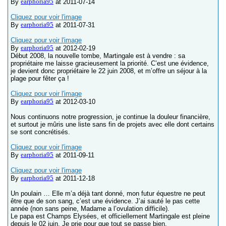
earphoria95
By
at 2011-07-14
Cliquez pour voir l'image
earphoria95
By
at 2011-07-31
Cliquez pour voir l'image
earphoria95
By
at 2012-02-19
Début 2008, la nouvelle tombe, Martingale est à vendre : sa
propriétaire me laisse gracieusement la priorité. C’est une évidence,
je devient donc propriétaire le 22 juin 2008, et m’offre un séjour à la
plage pour fêter ça !
Cliquez pour voir l'image
earphoria95
By
at 2012-03-10
Nous continuons notre progression, je continue la douleur financière,
et surtout je mûris une liste sans fin de projets avec elle dont certains
se sont concrétisés.
Cliquez pour voir l'image
earphoria95
By
at 2011-09-11
Cliquez pour voir l'image
earphoria95
By
at 2011-12-18
Un poulain … Elle m’a déjà tant donné, mon futur équestre ne peut
être que de son sang, c’est une évidence. J’ai sauté le pas cette
année (non sans peine, Madame a l’ovulation difficile).
Le papa est Champs Elysées, et officiellement Martingale est pleine
depuis le 02 juin. Je prie pour que tout se passe bien.