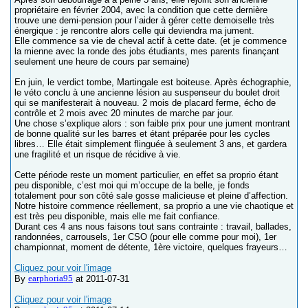
propriétaire en février 2004, avec la condition que cette dernière
trouve une demi-pension pour l’aider à gérer cette demoiselle très
énergique : je rencontre alors celle qui deviendra ma jument.
Elle commence sa vie de cheval actif à cette date. (et je commence
la mienne avec la ronde des jobs étudiants, mes parents finançant
seulement une heure de cours par semaine)
En juin, le verdict tombe, Martingale est boiteuse. Après échographie,
le véto conclu à une ancienne lésion au suspenseur du boulet droit
qui se manifesterait à nouveau. 2 mois de placard ferme, écho de
contrôle et 2 mois avec 20 minutes de marche par jour.
Une chose s’explique alors : son faible prix pour une jument montrant
de bonne qualité sur les barres et étant préparée pour les cycles
libres… Elle était simplement flinguée à seulement 3 ans, et gardera
une fragilité et un risque de récidive à vie.
Cette période reste un moment particulier, en effet sa proprio étant
peu disponible, c’est moi qui m’occupe de la belle, je fonds
totalement pour son côté sale gosse malicieuse et pleine d’affection.
Notre histoire commence réellement, sa proprio a une vie chaotique et
est très peu disponible, mais elle me fait confiance.
Durant ces 4 ans nous faisons tout sans contrainte : travail, ballades,
randonnées, carrousels, 1er CSO (pour elle comme pour moi), 1er
championnat, moment de détente, 1ère victoire, quelques frayeurs…
Cliquez pour voir l'image
earphoria95
By
at 2011-07-31
Cliquez pour voir l'image