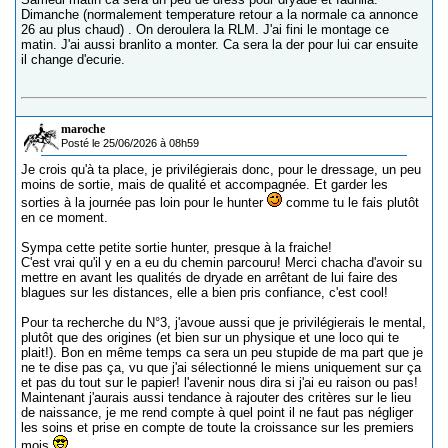
Dimanche (normalement temperature retour a la normale ca annonce
26 au plus chaud) . On deroulera la RLM. J'ai fini le montage ce
matin. J'ai aussi branlito a monter. Ca sera la der pour lui car ensuite
il change d'ecurie.
maroche
Posté le 25/06/2026 à 08h59
Je crois qu'à ta place, je privilégierais donc, pour le dressage, un peu
moins de sortie, mais de qualité et accompagnée. Et garder les
sorties à la journée pas loin pour le hunter
comme tu le fais plutôt
en ce moment.
Sympa cette petite sortie hunter, presque à la fraiche!
C'est vrai qu'il y en a eu du chemin parcouru! Merci chacha d'avoir su
mettre en avant les qualités de dryade en arrêtant de lui faire des
blagues sur les distances, elle a bien pris confiance, c'est cool!
Pour ta recherche du N°3, j'avoue aussi que je privilégierais le mental,
plutôt que des origines (et bien sur un physique et une loco qui te
plait!). Bon en même temps ca sera un peu stupide de ma part que je
ne te dise pas ça, vu que j'ai sélectionné le miens uniquement sur ça
et pas du tout sur le papier! l'avenir nous dira si j'ai eu raison ou pas!
Maintenant j'aurais aussi tendance à rajouter des critères sur le lieu
de naissance, je me rend compte à quel point il ne faut pas négliger
les soins et prise en compte de toute la croissance sur les premiers
mois.