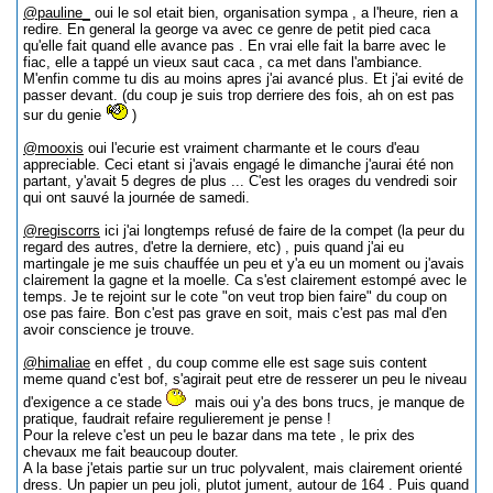
@pauline_
oui le sol etait bien, organisation sympa , a l'heure, rien a
redire. En general la george va avec ce genre de petit pied caca
qu'elle fait quand elle avance pas . En vrai elle fait la barre avec le
fiac, elle a tappé un vieux saut caca , ca met dans l'ambiance.
M'enfin comme tu dis au moins apres j'ai avancé plus. Et j'ai evité de
passer devant. (du coup je suis trop derriere des fois, ah on est pas
sur du genie
)
@mooxis
oui l'ecurie est vraiment charmante et le cours d'eau
appreciable. Ceci etant si j'avais engagé le dimanche j'aurai été non
partant, y'avait 5 degres de plus ... C'est les orages du vendredi soir
qui ont sauvé la journée de samedi.
@regiscorrs
ici j'ai longtemps refusé de faire de la compet (la peur du
regard des autres, d'etre la derniere, etc) , puis quand j'ai eu
martingale je me suis chauffée un peu et y'a eu un moment ou j'avais
clairement la gagne et la moelle. Ca s'est clairement estompé avec le
temps. Je te rejoint sur le cote "on veut trop bien faire" du coup on
ose pas faire. Bon c'est pas grave en soit, mais c'est pas mal d'en
avoir conscience je trouve.
@himaliae
en effet , du coup comme elle est sage suis content
meme quand c'est bof, s'agirait peut etre de resserer un peu le niveau
d'exigence a ce stade
mais oui y'a des bons trucs, je manque de
pratique, faudrait refaire regulierement je pense !
Pour la releve c'est un peu le bazar dans ma tete , le prix des
chevaux me fait beaucoup douter.
A la base j'etais partie sur un truc polyvalent, mais clairement orienté
dress. Un papier un peu joli, plutot jument, autour de 164 . Puis quand