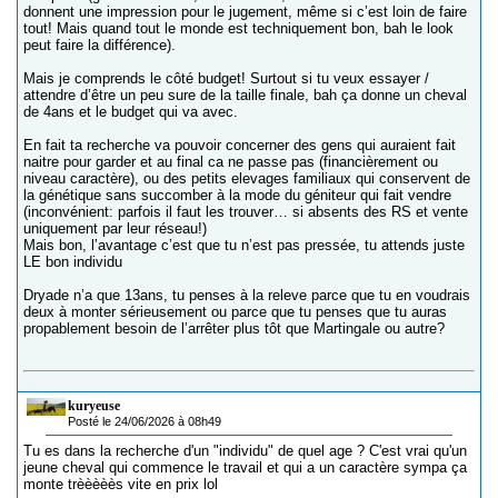
donnent une impression pour le jugement, même si c’est loin de faire
tout! Mais quand tout le monde est techniquement bon, bah le look
peut faire la différence).
Mais je comprends le côté budget! Surtout si tu veux essayer /
attendre d’être un peu sure de la taille finale, bah ça donne un cheval
de 4ans et le budget qui va avec.
En fait ta recherche va pouvoir concerner des gens qui auraient fait
naitre pour garder et au final ca ne passe pas (financièrement ou
niveau caractère), ou des petits elevages familiaux qui conservent de
la génétique sans succomber à la mode du géniteur qui fait vendre
(inconvénient: parfois il faut les trouver… si absents des RS et vente
uniquement par leur réseau!)
Mais bon, l’avantage c’est que tu n’est pas pressée, tu attends juste
LE bon individu
Dryade n’a que 13ans, tu penses à la releve parce que tu en voudrais
deux à monter sérieusement ou parce que tu penses que tu auras
propablement besoin de l’arrêter plus tôt que Martingale ou autre?
kuryeuse
Posté le 24/06/2026 à 08h49
Tu es dans la recherche d'un "individu" de quel age ? C'est vrai qu'un
jeune cheval qui commence le travail et qui a un caractère sympa ça
monte trèèèèès vite en prix lol