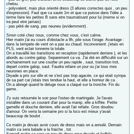
chelou.
- polyvalent, mais plus orienté dress (3 allures correctes quoi , un peu
d'expression). Faut que ca saute 1m et que ca puisse dans l'idée a
terme faire les petites B sans etre traumatisant pour lui (meme si on
ira peut etre jamais)
- pas pété de sang. pas neuneu (evidemment) .
Sinon coté chez nous, comme chez vous, c'est calme.
Hier matin j'ai eu cours d'obstacle a 9h, pile sous l'orage. Avantage :
dans la tempete de vent on a pas eu chaud. Inconvenient: j'etais en
PLS, vent eclair tonnerre la totale.
On a travaillé les transitions en reception (rapidement derriere ), et les
abords au contre galop. Separement ca va. J'ai été en difficulté sur un
enchainement sur une courbe un peu rapide , saut, transition trot,
depart contre galop, saut. Faudra refaire un jour ou j'ai tous mes
neurones en place.
Dryade a pris sur elle et ne s'est pas trop agacée, ce qui etait sympa
de sa part car j'etais tres tendue la haut, et elle a horreur de ca .
On a abregé quand le deluge nous a claqué sur la tronche. Fin du
game.
J'y suis retournée le soir pour l'osteo de martingale. Je l'avais
installée dans un courant d'air pour la manip, elle a kiffée. Petite
gamelle et douche derriere, elle avait l'air refaite. Gros doudou
d'amour. On verra la semaine pro si la loco est mieux y'avait
beaucoup de boulot .
Ce matin je devais avoir cours de dress mais on a annulé. Demain
matin ca sera balade a la fraiche , tot.
Samedi matin ca sera un peu de dress pour dryade et fadhila.