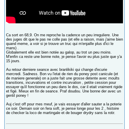
Ca sort en 68,9. On me reproche la cadence un peu irreguliere. Une
des juges dit que le pas ne colle pas (et elle a raison, mais j'aime bien
quand meme, a voir si je trouve un truc qui m'enjaille plus d'ici le
mans) .
Globalement elle est bien notée au galop, au trot un peu moins.
M'enfin ca reste une bonne note, je pense l'avoir eu plus juste que y'a
15 jours.
Au retour derniere seance avec branlikiki qui change d'ecurie
mercredi. Sadness. Bon vu l'etat de rien du poney post canicule (et
de maniere generale) on a juste fait une grosse detente avec moults
transitions, incurvations et contre incurvation , petite cession pour
essayer qu'il fonctionne un peu dans le dos, car il etait vraiment rigide
et figé. Mieux en fin de seance. Praf doudou. Une bonne der avec un
gentil poney !
Auj c'est off pour mes meuf, je vais essayer d'aller sauter a la poterie
ce soir. Demain soir on fera soft, je pense longe pour les 2 , histoire
de checker la loco de martingale et de bouger drydry sans la rotir.