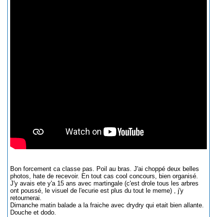
Bon forcement ca classe pas. Poil au bras. J'ai choppé deux belles
photos, hate de recevoir. En tout cas cool concours, bien organisé.
J'y avais ete y'a 15 ans avec martingale (c'est drole tous les arbres
ont poussé, le visuel de l'ecurie est plus du tout le meme) , j'y
retournerai.
Dimanche matin balade a la fraiche avec drydry qui etait bien allante.
Douche et dodo.