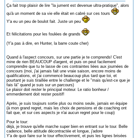
Ça fait trop plaisir de lire "la jument est devenue ultra-pratique", alors
qu'à un moment de sa vie elle était en cabré sur ces tours
Y'a eu un peu de boulot fait. Juste un peu
Et félicitations pour les foulées de grands
(Y'a pas à dire, en Hunter, la barre coute cher)
Quand à l'aspect concours, sur une partie je te comprends! C'est
mine de rien BEAUCOUP d'argent, et puis on peut facilement
comprendre que tu te lasse de ces contraintes liées aux journées de
concours (moi, j'ai jamais fait une vraie saison, encore moins de
qualifications, et j'ai commencé beaucoup plus tard que toi, et
pourtant je suis tiraillée entre le challenge et le "mais qu'est-ce que je
fais là" quand je suis sur un parcours)
Le plaisir doit rester le principal moteur. Le ratio bonheur /
emmerdement doit rester positif!
Après, je suis toujours sortie plus ou moins seule, jamais en équipe
(à mon grand regret, mais les choix de pensions et de coaching ont
fait que, et sur ces aspects je n'ai aucun regret pour le coup)
Pour le tour:
déjà, je trouve qu'elle marche super bien en entrant sur le tour. Belle
cadence, belle attitude décontractée et longue, j'adore
Y'a de quoi faire sur le tour effectivement, et puis les lignes brisées