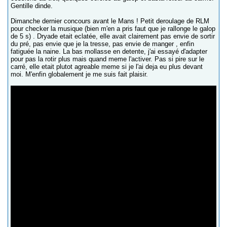
Gentille dinde.
Dimanche dernier concours avant le Mans ! Petit deroulage de RLM
pour checker la musique (bien m'en a pris faut que je rallonge le galop
de 5 s) . Dryade etait eclatée, elle avait clairement pas envie de sortir
du pré, pas envie que je la tresse, pas envie de manger , enfin
fatiguée la naine. La bas mollasse en detente, j'ai essayé d'adapter
pour pas la rotir plus mais quand meme l'activer. Pas si pire sur le
carré, elle etait plutot agreable meme si je l'ai deja eu plus devant
moi. M'enfin globalement je me suis fait plaisir.