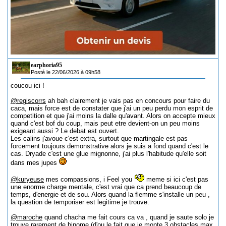
earphoria95
Posté le 22/06/2026 à 09h58
coucou ici !
@regiscorrs
ah bah clairement je vais pas en concours pour faire du
caca, mais force est de constater que j'ai un peu perdu mon esprit de
competition et que j'ai moins la dalle qu'avant. Alors on accepte mieux
quand c'est bof du coup, mais peut etre devient-on un peu moins
exigeant aussi ? Le debat est ouvert.
Les calins j'avoue c'est extra, surtout que martingale est pas
forcement toujours demonstrative alors je suis a fond quand c'est le
cas. Dryade c'est une glue mignonne, j'ai plus l'habitude qu'elle soit
dans mes jupes
@kuryeuse
mes compassions, i Feel you
meme si ici c'est pas
une enorme charge mentale, c'est vrai que ca prend beaucoup de
temps, d'energie et de sou. Alors quand la flemme s'installe un peu ,
la question de temporiser est legitime je trouve.
@maroche
quand chacha me fait cours ca va , quand je saute solo je
trouve rarement de binome (d'ou le fait que je monte 3 obstacles max,