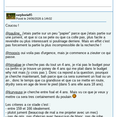
earphoria95
Posté le 24/06/2026 à 14h32
Coucou !
@pauline_
j'etais partie sur un peu "papier" parce que j'etais partie sur
une jument, et que si ca se pete ou que ca colle pas, plus facile a
revendre ou plus interessant si poulinage derriere. Mais en effet c'est
pas forcement la partie la plus incompressible de la recherche !
@mooxis
oui voila pas d'urgence, mais je commence a zieuter ce qui
passe.
@himaliae
je cherche pas du tout un 4 ans, je n'ai pas le budget pour
ca (enfin si je trouve un poney de 4 ans qui me plait dans le budget
why not mais j'y crois pas ). Donc ca repond a ta question, pourquoi
je cherche maintenant, bah parce que ca sera surement un foal ou un
an , donc le temps que ca grandisse et que ca se mette en route,
drydry sera en age de lever le pied (dans 5 ans elle aura 18 ans).
@kuryeuse
je cherche entre foal et 4 ans. Mais vu ce que je veux y
mettre ca sera tres certainement du poulain
Les criteres a ce stade c'est :
- entre 159 et 166 idealement.
- plutot jument (beaucoup de mal a me projeter avec un mec)
- pas de gris, pas d'alezan avec beaucoup de blanc, pas de robe