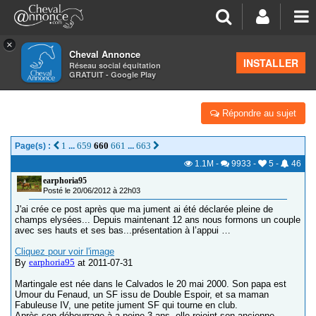
×
Cheval Annonce
Forum
>
Vos photos et vidéos
INSTALLER
Réseau social équitation
GRATUIT - Google Play
MARTINGALE & DRYADE, LE MANS P661-662
Répondre au sujet
1
659
660
661
663
Page(s) :
...
...
1.1M
-
9933
-
5
-
46
earphoria95
Posté le 20/06/2012 à 22h03
J'ai crée ce post après que ma jument ai été déclarée pleine de
champs elysées... Depuis maintenant 12 ans nous formons un couple
avec ses hauts et ses bas...présentation à l’appui …
Cliquez pour voir l'image
earphoria95
By
at 2011-07-31
Martingale est née dans le Calvados le 20 mai 2000. Son papa est
Umour du Fenaud, un SF issu de Double Espoir, et sa maman
Fabuleuse IV, une petite jument SF qui tourne en club.
Après son débourrage à a peine 3 ans, elle rejoint son ancienne