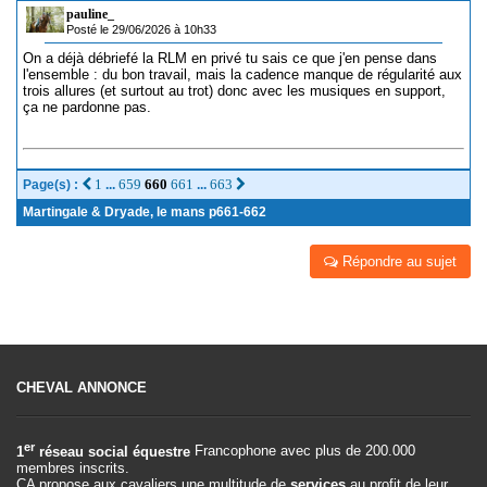
pauline_
Posté le 29/06/2026 à 10h33
On a déjà débriefé la RLM en privé tu sais ce que j'en pense dans
l'ensemble : du bon travail, mais la cadence manque de régularité aux
trois allures (et surtout au trot) donc avec les musiques en support,
ça ne pardonne pas.
1
659
660
661
663
Page(s) :
...
...
Martingale & Dryade, le mans p661-662
Répondre au sujet
CHEVAL ANNONCE
er
1
réseau social équestre
Francophone avec plus de 200.000
membres inscrits.
CA propose aux cavaliers une multitude de
services
au profit de leur