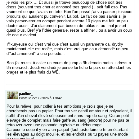
je vois les prix ... Et aussi je trouve beaucoup de chose soit tres
dress (souvent tres cher et annoncé tres grand ) , soit full cso. Pas
vraiment ce que j'avais en tete. Bon l'an passé j'ai vu passer plusieurs
produits qui auraient pu convenir. La bof. Le fait de pas savoir si je
vais perserverer en compet pendant encore 10 piges me fait un peu
douter aussi. J'ai clairement pas besoin de totilas si au final je sort
quasi plus. Bref y'a l'idée generale, reste a affiner , ou a avoir un coup
de coeur evident...
@kuryeuse
oui c'est vrai que c'est aussi un parametre ca, drydry
maintenant elle est rodée, mais c'est vrai que ca a demandé un peu
d'"acharnement" à une periode...
Bon j'ai reussi à caller un cours de jump a 9h demain matin + dress a
8h mercredi. Jeudi vendredi je pense lui fiche la paix en attendant les
orages et le plus frais du WE.
pauline_
Posté le 22/06/2026 à 17h42
Pour la relève, pour coller à tes ambitions je crois que je ne
chercherais pas un papier. Pour trouver gentil amateur et polyvalent, il
suffit d'un cheval élevé sérieusement sans trop de sang. Ou un petit
élevage de complet mais faire gaffe au sang (encore) pour ne pas te
retrouver avec une galopade ingérable au débourrage.
Ca pour le coup il y en a un paquet (faut juste faire le tri en écartant
les élevages au doigt mouillé, et les endroits où tu payes une mode
ou une couleur).