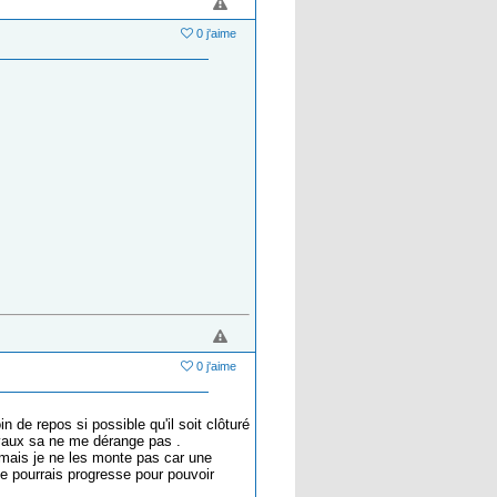
0 j'aime
0 j'aime
 de repos si possible qu'il soit clôturé
hevaux sa ne me dérange pas .
 mais je ne les monte pas car une
je pourrais progresse pour pouvoir