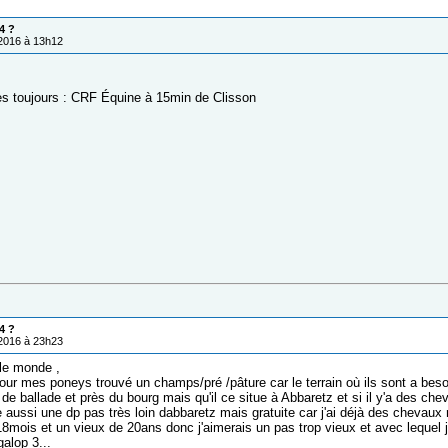
4 ?
/2016 à 13h12
es toujours : CRF Équine à 15min de Clisson
4 ?
/2016 à 23h23
 le monde ,
our mes poneys trouvé un champs/pré /pâture car le terrain où ils sont a besoin
é de ballade et près du bourg mais qu'il ce situe à Abbaretz et si il y'a des c
e aussi une dp pas très loin dabbaretz mais gratuite car j'ai déjà des chevaux
18mois et un vieux de 20ans donc j'aimerais un pas trop vieux et avec lequel 
alop 3...