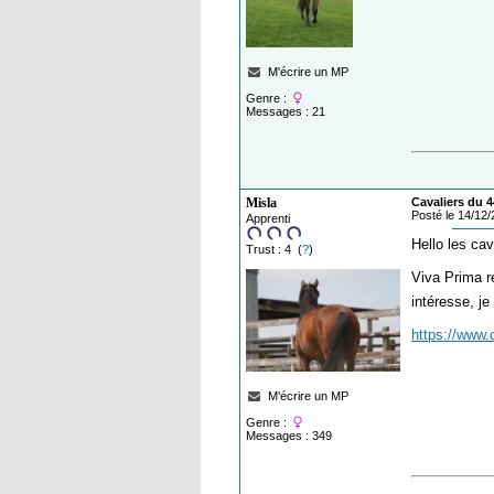
M'écrire un MP
Genre :
Messages : 21
Misla
Cavaliers du 4
Posté le 14/12
Apprenti
Hello les cav
Trust : 4 (
?
)
Viva Prima r
intéresse, j
https://www
M'écrire un MP
Genre :
Messages : 349