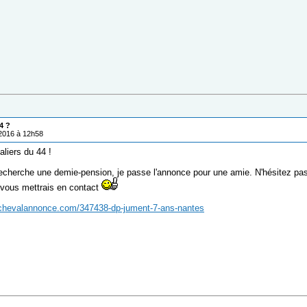
4 ?
/2016 à 12h58
aliers du 44 !
echerche une demie-pension, je passe l'annonce pour une amie. N'hésitez pa
e vous mettrais en contact
.chevalannonce.com/347438-dp-jument-7-ans-nantes