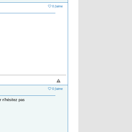
0 j'aime
0 j'aime
r n'hésitez pas