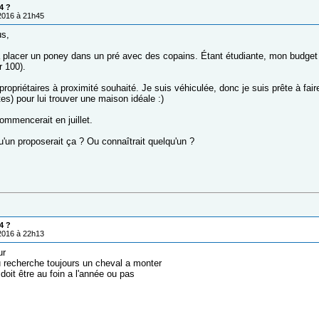
4 ?
/2016 à 21h45
us,
 placer un poney dans un pré avec des copains. Étant étudiante, mon budget e
 100).
 propriétaires à proximité souhaité. Je suis véhiculée, donc je suis prête à fai
s) pour lui trouver une maison idéale :)
ommencerait en juillet.
u'un proposerait ça ? Ou connaîtrait quelqu'un ?
4 ?
/2016 à 22h13
ur
u recherche toujours un cheval a monter
doit être au foin a l'année ou pas