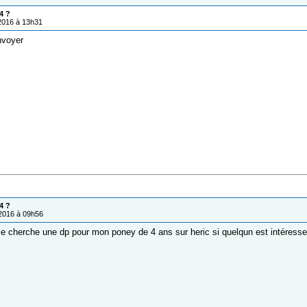
4 ?
/2016 à 13h31
voyer
4 ?
/2016 à 09h56
je cherche une dp pour mon poney de 4 ans sur heric si quelqun est intéresse