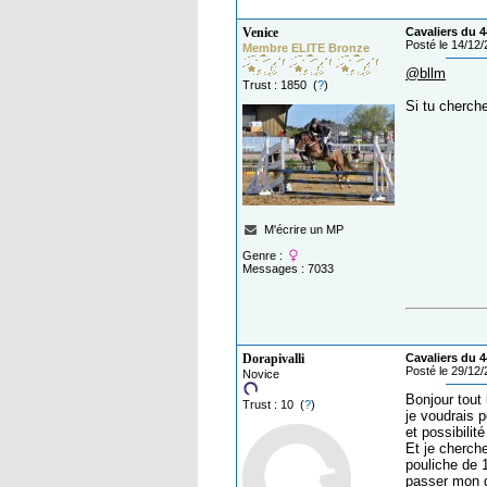
Venice
Cavaliers du 4
Posté le 14/12
Membre ELITE Bronze
@bllm
Trust : 1850 (
?
)
Si tu cherch
M'écrire un MP
Genre :
Messages : 7033
Dorapivalli
Cavaliers du 4
Posté le 29/12
Novice
Bonjour tout
Trust : 10 (
?
)
je voudrais p
et possibilit
Et je cherch
pouliche de 
passer mon g