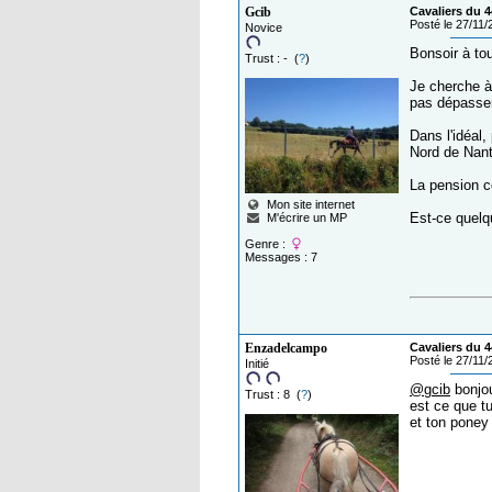
Gcib
Cavaliers du 4
Posté le 27/11
Novice
Bonsoir à to
Trust : - (
?
)
Je cherche à
pas dépasser
Dans l'idéal,
Nord de Nante
La pension c
Mon site internet
Est-ce quelq
M'écrire un MP
Genre :
Messages : 7
Enzadelcampo
Cavaliers du 4
Posté le 27/11
Initié
@gcib
bonjo
Trust : 8 (
?
)
est ce que t
et ton poney 