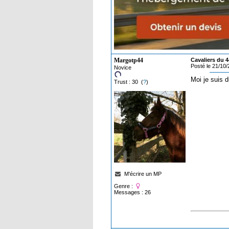
Margotp44
Cavaliers du 4
Posté le 21/10
Novice
Moi je suis 
Trust : 30 (
?
)
M'écrire un MP
Genre :
Messages : 26