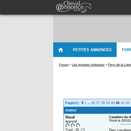
PETITES ANNONCES
FOR
Forum
>
Les groupes régionaux
>
Pays de la Loire
1
36
37
38
39
40
41
42
43
Page(s) :
...
Auteur
Matzil
Cavaliers du 4
Posté le 28/10
Apprenti
Trust : 30 (
?
)
Des cavalier