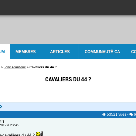
UM
MEMBRES
ARTICLES
COMMUNAUTÉ CA
C
>
Loire Atlantique
>
Cavaliers du 44 ?
CAVALIERS DU 44 ?
53521
vues
-
6
4 ?
/2012 à 23h45
s-cavalières du 44 ?