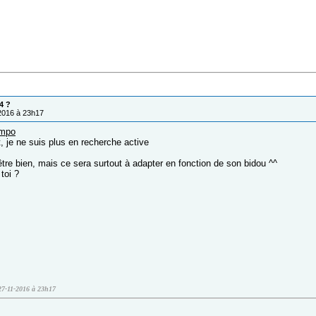
4 ?
/2016 à 23h17
mpo
, je ne suis plus en recherche active
être bien, mais ce sera surtout à adapter en fonction de son bidou ^^
toi ?
 27-11-2016 à 23h17