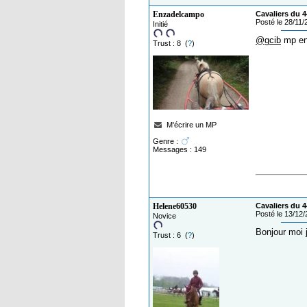
Enzadelcampo
Cavaliers du 4
Posté le 28/11
Initié
@gcib
mp en
Trust : 8 (
?
)
M'écrire un MP
Genre :
Messages : 149
Helene60530
Cavaliers du 4
Posté le 13/12
Novice
Bonjour moi 
Trust : 6 (
?
)