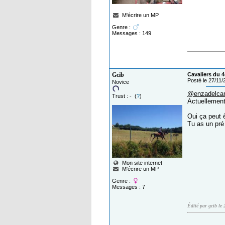
M'écrire un MP
Genre :
Messages : 149
Gcib
Cavaliers du 4
Posté le 27/11
Novice
@enzadelca
Trust : - (
?
)
Actuellement
Oui ça peut 
Tu as un pré 
Mon site internet
M'écrire un MP
Genre :
Messages : 7
Édité par gcib le