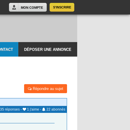
S'INSCRIRE
MON COMPTE
ONTACT
DÉPOSER UNE ANNONCE
Répondre au sujet
35
réponses
-
1
j'aime
-
22
abonnés