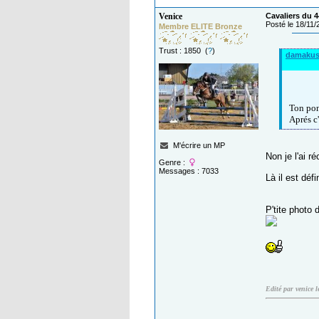
Venice
Cavaliers du 4
Posté le 18/11
Membre ELITE Bronze
Trust : 1850 (
?
)
damaku
Ton pon
Aprés c'
M'écrire un MP
Non je l'ai r
Genre :
Messages : 7033
Là il est déf
P'tite photo 
Edité par venice 