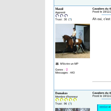
Matzil
Cavaliers du 4
Posté le 18/11
Apprenti
Ah oui, c'est
Trust : 30 (
?
)
M'écrire un MP
Genre :
Messages : 443
Damakus
Cavaliers du 4
Posté le 18/11
Membre d'honneur
Trust : 96 (
?
)
venice
a é