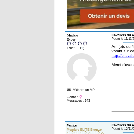
Mackie
Cavaliers du 4
Posté le 11/11
Expert
Ami(e)s du 4
Trust : - (
?
)
votant sur ce
http://cheva
Merci d'avan
M'écrire un MP
Genre :
Messages : 643
Venice
Cavaliers du 4
Posté le 12/11
Membre ELITE Bronze