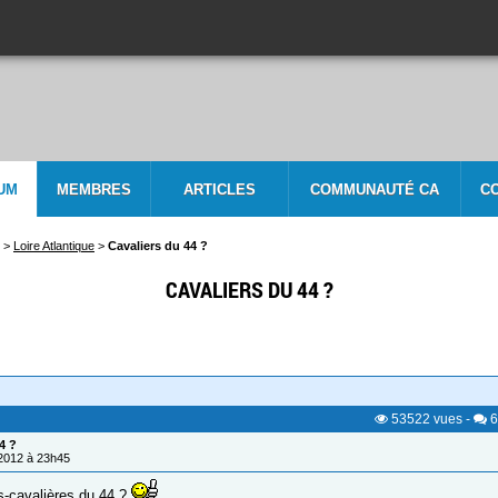
UM
MEMBRES
ARTICLES
COMMUNAUTÉ CA
C
>
Loire Atlantique
>
Cavaliers du 44 ?
CAVALIERS DU 44 ?
53522
vues
-
6
4 ?
/2012 à 23h45
s-cavalières du 44 ?