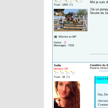
Moi je suis d
Trust : 1850 (
?
)
J'ai un poney
l'écurie du 1e
M'écrire un MP
Genre :
Messages : 7033
Joolia
Cavaliers du 4
Posté le 15/11
Membre VIP
Trust : 36 (
?
)
matzil
a é
Oui, Do
chevaux 
Comment