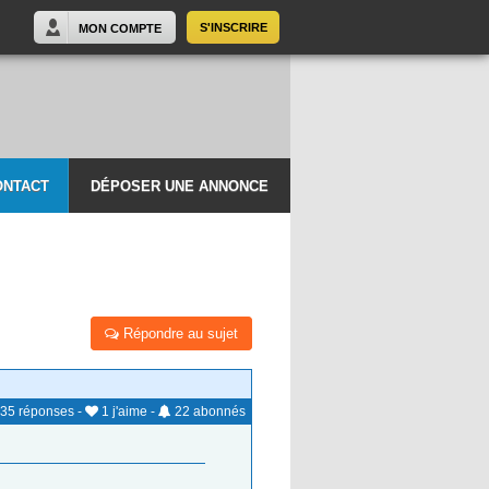
S'INSCRIRE
MON COMPTE
ONTACT
DÉPOSER UNE ANNONCE
Répondre au sujet
35
réponses
-
1
j'aime
-
22
abonnés