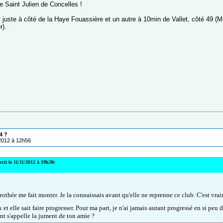
e Saint Julien de Concelles !
 juste à côté de la Haye Fouassière et un autre à 10min de Vallet, côté 49 (M
r).
4 ?
/2012 à 12h56
crit le 11/11/2012 à 19h30:
rothée me fait monter. Je la connaissais avant qu'elle ne reprenne ce club. C'est vra
et elle sait faire progresser. Pour ma part, je n'ai jamais autant progressé en si peu 
 s'appelle la jument de ton amie ?