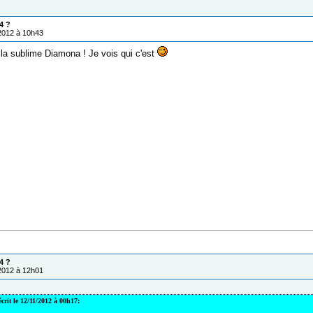
4 ?
/2012 à 10h43
 la sublime Diamona ! Je vois qui c'est
4 ?
/2012 à 12h01
crit le 12/11/2012 à 00h17: