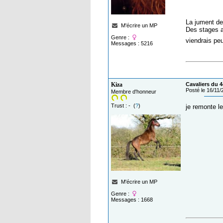
La jument de
M'écrire un MP
Des stages a
Genre :
viendrais peu
Messages : 5216
Kiza
Cavaliers du 4
Posté le 16/11
Membre d'honneur
Trust : - (
?
)
je remonte l
M'écrire un MP
Genre :
Messages : 1668