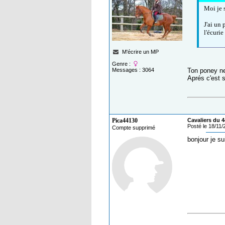
Moi je 
J'ai un
l'écurie
M'écrire un MP
Genre :
Messages : 3064
Ton poney ne
Aprés c'est s
Pica44130
Cavaliers du 4
Posté le 18/11
Compte supprimé
bonjour je s