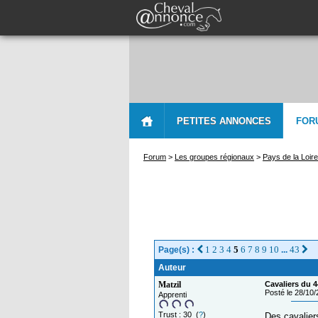
PETITES ANNONCES
FOR
Forum
>
Les groupes régionaux
>
Pays de la Loire
1
2
3
4
5
6
7
8
9
10
43
Page(s) :
...
Auteur
Matzil
Cavaliers du 4
Posté le 28/10
Apprenti
Trust : 30 (
?
)
Des cavalier