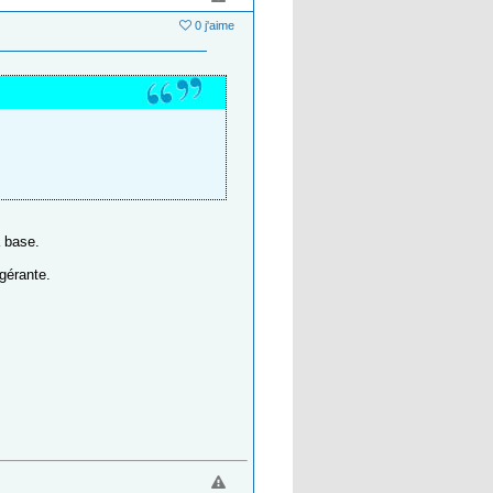
0 j'aime
a base.
 gérante.