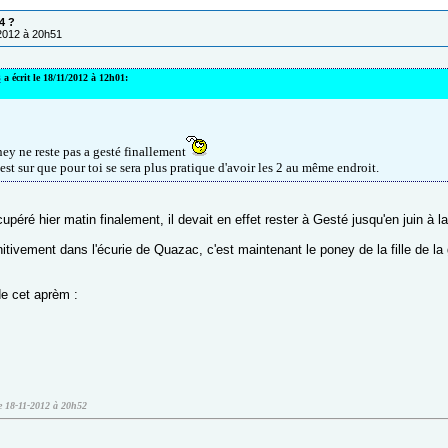
4 ?
/2012 à 20h51
s
a écrit le 18/11/2012 à 12h01:
ey ne reste pas a gesté finallement
est sur que pour toi se sera plus pratique d'avoir les 2 au même endroit.
écupéré hier matin finalement, il devait en effet rester à Gesté jusqu'en juin à l
initivement dans l'écurie de Quazac, c'est maintenant le poney de la fille de la
de cet aprèm :
le 18-11-2012 à 20h52