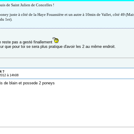
suis de Saint Julien de Concelles !
 poney juste à côté de la Haye Fouassière et un autre à 10min de Vallet, côté 49 (Mai
 du 1er).
 reste pas a gesté finallement
ur que pour toi se sera plus pratique d'avoir les 2 au même endroit.
4 ?
/2012 à 14h08
uis de blain et possede 2 poneys