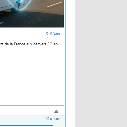
0 j'aime
urs de la France aux derniers JO en
0 j'aime