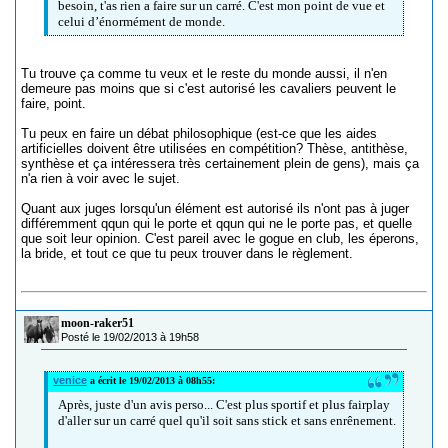
besoin, t'as rien a faire sur un carré. C'est mon point de vue et
celui d’énormément de monde.
Tu trouve ça comme tu veux et le reste du monde aussi, il n'en
demeure pas moins que si c'est autorisé les cavaliers peuvent le
faire, point.
Tu peux en faire un débat philosophique (est-ce que les aides
artificielles doivent être utilisées en compétition? Thèse, antithèse,
synthèse et ça intéressera très certainement plein de gens), mais ça
n'a rien à voir avec le sujet.
Quant aux juges lorsqu'un élément est autorisé ils n'ont pas à juger
différemment qqun qui le porte et qqun qui ne le porte pas, et quelle
que soit leur opinion. C'est pareil avec le gogue en club, les éperons,
la bride, et tout ce que tu peux trouver dans le règlement.
moon-raker51
Posté le 19/02/2013 à 19h58
venice
a écrit le 19/02/2013 à 08h55:
Après, juste d'un avis perso... C'est plus sportif et plus fairplay
d'aller sur un carré quel qu'il soit sans stick et sans enrênement.