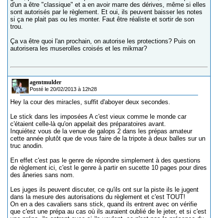
d'un a être "classique" et a en avoir marre des dérives, même si elles
sont autorisés par le règlement. Et oui, ils peuvent baisser les notes
si ça ne plait pas ou les monter. Faut être réaliste et sortir de son
trou.
Ça va être quoi l'an prochain, on autorise les protections? Puis on
autorisera les muserolles croisés et les mikmar?
agentmulder
Posté le 20/02/2013 à 12h28
Hey la cour des miracles, suffit d'aboyer deux secondes.
Le stick dans les imposées A c'est vieux comme le monde car
c'étaient celle-là qu'on appelait des préparatoires avant.
Inquiétez vous de la venue de galops 2 dans les prépas amateur
cette année plutôt que de vous faire de la tripote à deux balles sur un
truc anodin.
En effet c'est pas le genre de répondre simplement à des questions
de règlement ici, c'est le genre à partir en sucette 10 pages pour dires
des âneries sans nom.
Les juges ils peuvent discuter, ce qu'ils ont sur la piste ils le jugent
dans la mesure des autorisations du règlement et c'est TOUT!
On en a des cavaliers sans stick, quand ils entrent avec on vérifie
que c'est une prépa au cas où ils auraient oublié de le jeter, et si c'est