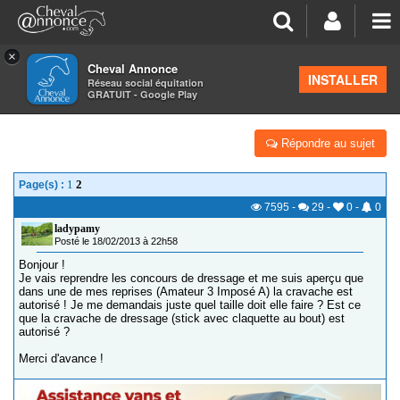
×
Cheval Annonce
Forum
>
Équitation et cavaliers
INSTALLER
Réseau social équitation
GRATUIT - Google Play
CONCOURS DRESSAGE, CRAVACHE, QUEL TAILLE ?
Répondre au sujet
1
2
Page(s) :
7595
-
29
-
0
-
0
ladypamy
Posté le 18/02/2013 à 22h58
Bonjour !
Je vais reprendre les concours de dressage et me suis aperçu que
dans une de mes reprises (Amateur 3 Imposé A) la cravache est
autorisé ! Je me demandais juste quel taille doit elle faire ? Est ce
que la cravache de dressage (stick avec claquette au bout) est
autorisé ?
Merci d'avance !