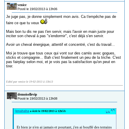
venice
Posté le 19/02/2013 à 13h06
Je juge pas, je donne simplement mon avis. Ca t'empêche pas de
faire ce que tu veux
Mais bon tu dis ne pas t'en servir, mais l'avoir en main juste pour
inciter son cheval à pas "s'endormir", c'est déjà s'en servir.
Avoir un cheval énergique, attentif et concentré, c'est du travail...
Moi je trouve que tous ceux qui vont sur des carrés avec gogues,
sticks et compagnie... Bah c'est finalement un peu de la triche. C'est
pas fairplay selon moi, et je vois pas la satisfaction qu'on peut en
tirer.
Edité par venice le 19-02-2013 à 13h13
demoisellevip
Posté le 19/02/2013 à 13h08
lenahaha
a écrit le 19/02/2013 à 12h53:
Et bien je n'en ai jamais et pourtant, j'en ai bouffé des terrains