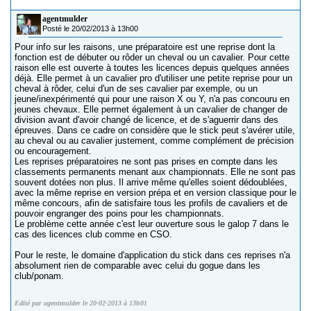
agentmulder
Posté le 20/02/2013 à 13h00
Pour info sur les raisons, une préparatoire est une reprise dont la
fonction est de débuter ou rôder un cheval ou un cavalier. Pour cette
raison elle est ouverte à toutes les licences depuis quelques années
déjà. Elle permet à un cavalier pro d'utiliser une petite reprise pour un
cheval à rôder, celui d'un de ses cavalier par exemple, ou un
jeune/inexpérimenté qui pour une raison X ou Y, n'a pas concouru en
jeunes chevaux. Elle permet également à un cavalier de changer de
division avant d'avoir changé de licence, et de s'aguerrir dans des
épreuves. Dans ce cadre on considère que le stick peut s'avérer utile,
au cheval ou au cavalier justement, comme complément de précision
ou encouragement.
Les reprises préparatoires ne sont pas prises en compte dans les
classements permanents menant aux championnats. Elle ne sont pas
souvent dotées non plus. Il arrive même qu'elles soient dédoublées,
avec la même reprise en version prépa et en version classique pour le
même concours, afin de satisfaire tous les profils de cavaliers et de
pouvoir engranger des poins pour les championnats.
Le problème cette année c'est leur ouverture sous le galop 7 dans le
cas des licences club comme en CSO.
Pour le reste, le domaine d'application du stick dans ces reprises n'a
absolument rien de comparable avec celui du gogue dans les
club/ponam.
Edité par agentmulder le 20-02-2013 à 13h01