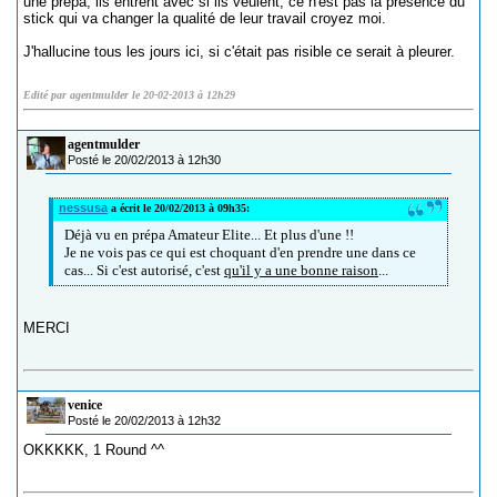
une prépa, ils entrent avec si ils veulent, ce n'est pas la présence du
stick qui va changer la qualité de leur travail croyez moi.
J'hallucine tous les jours ici, si c'était pas risible ce serait à pleurer.
Edité par agentmulder le 20-02-2013 à 12h29
agentmulder
Posté le 20/02/2013 à 12h30
nessusa
a écrit le 20/02/2013 à 09h35:
Déjà vu en prépa Amateur Elite... Et plus d'une !!
Je ne vois pas ce qui est choquant d'en prendre une dans ce
cas... Si c'est autorisé, c'est
qu'il y a une bonne raison
...
MERCI
venice
Posté le 20/02/2013 à 12h32
OKKKKK, 1 Round ^^