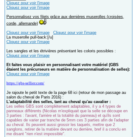
Cliquez pour voir l'image
Cliquez pour voir l'image
Personnalisez vos filets grâce aux dernières muserolles (croisées,
corde, allemande)
Cliquez pour voir l'image
Cliquez pour voir l'image
La muserolle pull-back:[/u]
Cliquez pour voir l'image
Les sangles et les étrivières présentant les coloris possibles :
Cliquez pour voir l'image
Et faites vous plaisir en personnalisant votre matériel (GBS
étaient les précurseurs en matière de personnalisation de selles):
Cliquez pour voir l'image
https://gbs-sellier.com/
Je rajoute le petit texte de la page 68 ici (retour de mon passage au
salon du cheval de Paris 2016) :
L'adaptabilité des selles, tant au cheval qu'au cavalier :
Les selles GBS sont complètement adaptables, il y a 4 types de
panneaux différents (Nicolas m'expliquait que la selle se découpe en
3 parties : l'avant, l'arrière et la totalité du panneau) et qu'ils sont
capables de varier par tranche de 5mm ces 3 parties afin de l'adapter
au cheval. Ils peuvent aussi grossir les taquets, mettre que 2
sanglons, retirer de la matière devant ou derrière, bref il a conclu en
me disant "rien n'est impossible".