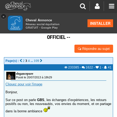
×
Cheval Annonce
Forum
>
Équipements
INSTALLER
Réseau social équitation
GRATUIT - Google Play
GBS SELLIER CSO CROSS DRESSAGE -- POST
OFFICIEL --
Répondre au sujet
2
3
4
109
Page(s) :
...
233385
-
1622
-
1
-
41
elegancepure
Posté le 20/07/2013 à 18h29
Cliquez pour voir l'image
Bonjour,
Sur ce post on parle
GBS
, les échanges d’expériences, les retours
positifs ou non, les nouveautés, vos envies du moment, et on partage
dans la bonne ambiance