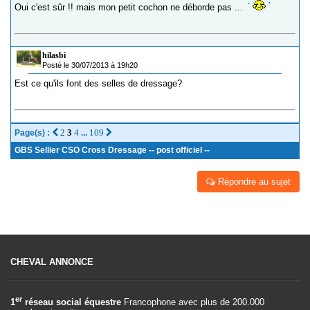
Oui c'est sûr !! mais mon petit cochon ne déborde pas ...
hilasbi
Posté le 30/07/2013 à 19h20
Est ce qu'ils font des selles de dressage?
2
3
4
109
Page(s) :
...
GBS Sellier CSO Cross Dressage -- post officiel --
Répondre au sujet
CHEVAL ANNONCE
er
1
réseau social équestre
Francophone avec plus de 200.000