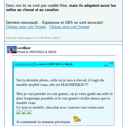
Donc non ils ne sont pas saddle fitter,
mais ils adaptent aussi les
selles au cheval et au cavalier.
Dernière nouveauté... Equisense et GBS se sont associés!
Cliquez pour voir l'image
Cliquez pour voir l'image
Édité par elegancepure le 01-08-2018 à 08h21
castillane
Posté le 28/07/2013 à 16h32
euphrosyne56
a écrit le 28/07/2013 à 16h24:
Sur la dernière photo, celle où je suis à cheval, il s'agit du
modèle doublé veau, elle est MAGNIFIQUE!!!!
Moi je vais prendre en cuir grainé, car je veux gardé ma selle le
plus longtemps possible et le cuir grainé vieillit mieux que le
doublé veau.
Ce sera ce modèle, chocolat avec contour cuir vernis noir:
Je commande la semaine prochaine