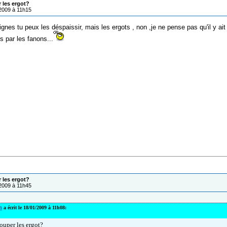
r les ergot?
/2009 à 11h15
ignes tu peux les déspaissir, mais les ergots , non ,je ne pense pas qu'il y ait
 par les fanons...
r les ergot?
/2009 à 11h45
a
a écrit le 18/01/2009 à 11h08:
couper les ergot?