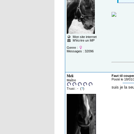
Mon site internet
M'écrire un MP
Genre :
Messages : 32096
Meli
Faut til coupe
Posté le 18/01
Maître
suis je la se
Trust : - (
?
)