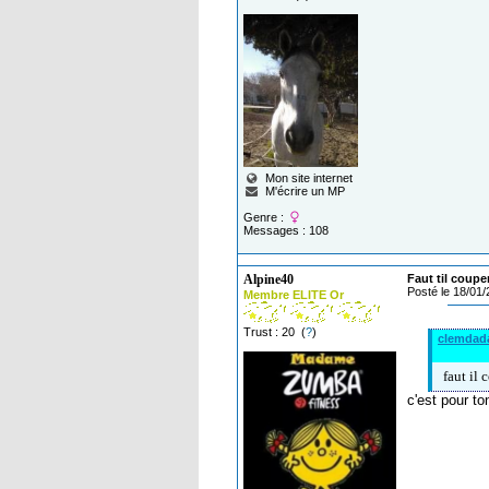
Mon site internet
M'écrire un MP
Genre :
Messages : 108
Alpine40
Faut til coupe
Posté le 18/01
Membre ELITE Or
Trust : 20 (
?
)
clemdad
faut il 
c'est pour to