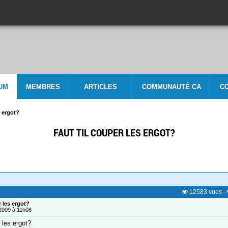
UM
MEMBRES
ARTICLES
COMMUNAUTÉ CA
C
s ergot?
FAUT TIL COUPER LES ERGOT?
12583
vues
-
r les ergot?
/2009 à 11h08
r les ergot?