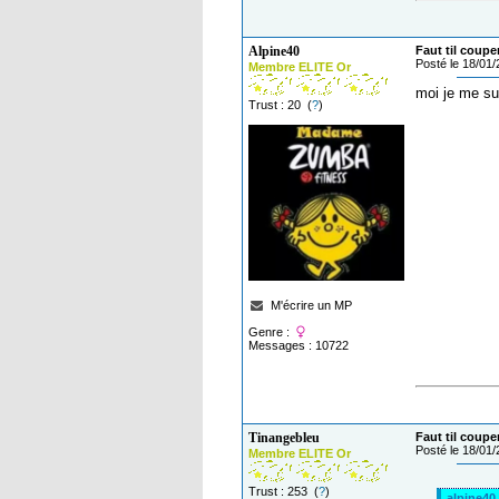
Alpine40
Faut til coupe
Posté le 18/01
Membre ELITE Or
moi je me sui
Trust : 20 (
?
)
M'écrire un MP
Genre :
Messages : 10722
Tinangebleu
Faut til coupe
Posté le 18/01
Membre ELITE Or
Trust : 253 (
?
)
alpine40