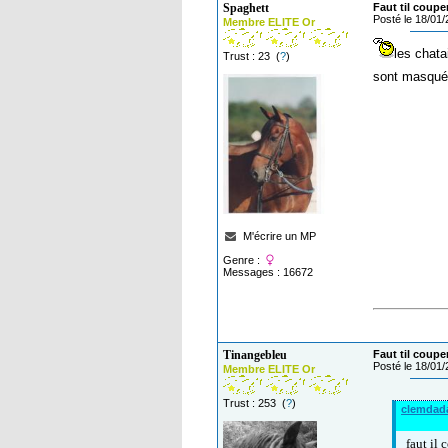
Spaghett
Faut til coupe
Posté le 18/01
Membre ELITE Or
les chata
Trust : 23 (
?
)
sont masqués
M'écrire un MP
Genre :
Messages : 16672
Tinangebleu
Faut til coupe
Posté le 18/01
Membre ELITE Or
Trust : 253 (
?
)
clemdad
faut il 