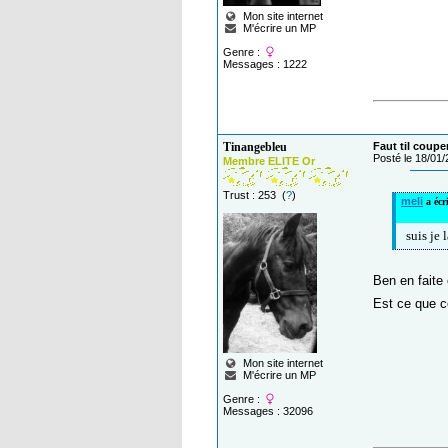
Mon site internet
M'écrire un MP
Genre :
Messages : 1222
Tinangebleu
Faut til coupe
Posté le 18/01
Membre ELITE Or
Trust : 253 (
?
)
meli
a écr
suis je 
Ben en faite 
Est ce que c
Mon site internet
M'écrire un MP
Genre :
Messages : 32096