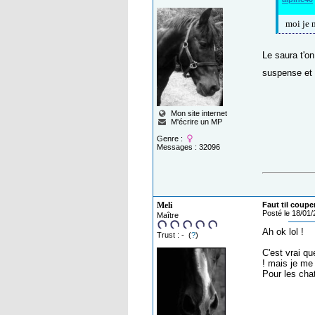
moi je m
Le saura t'o
suspense et
Mon site internet
M'écrire un MP
Genre :
Messages : 32096
Meli
Faut til coupe
Posté le 18/01
Maître
Ah ok lol !
Trust : - (
?
)
C'est vrai qu
! mais je me
Pour les cha