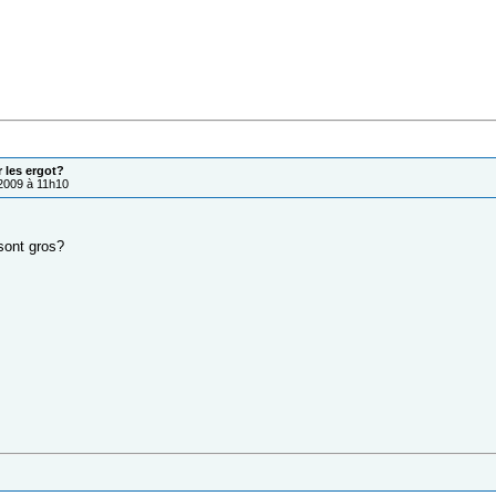
r les ergot?
/2009 à 11h10
 sont gros?