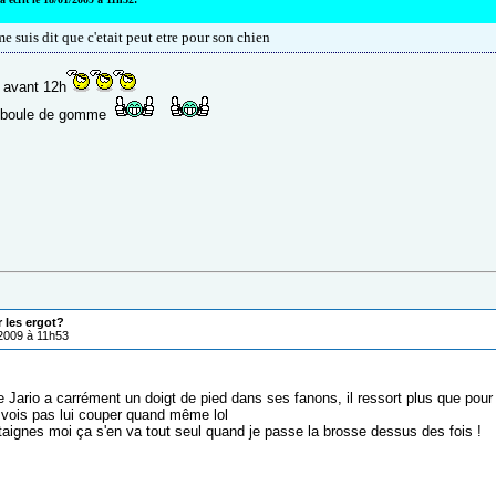
e suis dit que c'etait peut etre pour son chien
n avant 12h
 boule de gomme
r les ergot?
/2009 à 11h53
e Jario a carrément un doigt de pied dans ses fanons, il ressort plus que pour
 vois pas lui couper quand même lol
taignes moi ça s'en va tout seul quand je passe la brosse dessus des fois !