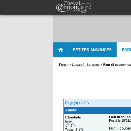
PETITES ANNONCES
FOR
Forum
>
La santé - les soins
>
Faut til couper le
1
2
3
Page(s) :
Auteur
Clemdada
Faut til coupe
Posté le 18/01
Initié
faut il coupe
Trust : 2 (
?
)