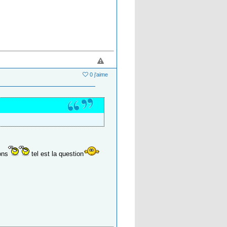
0 j'aime
ons
tel est la question