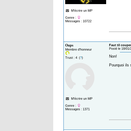
M'écrire un MP
Genre :
Messages : 10722
Oups
Faut til coupe
Posté le 18/01
Membre d'honneur
Non!
Trust : 4 (
?
)
Pourquoi ils
M'écrire un MP
Genre :
Messages : 1371