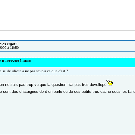
r les ergot?
/2009 à 11h50
it le 18/01/2009 à 11h48:
la seule idiote à ne pas savoir ce que c'est ?
on ne sais pas trop vu que la question n'ai pas tres devellopé
e sont des chataignes dont on parle ou de ces petits truc caché sous les fan