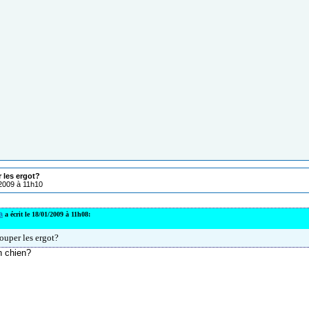
r les ergot?
/2009 à 11h10
a
a écrit le 18/01/2009 à 11h08:
couper les ergot?
n chien?