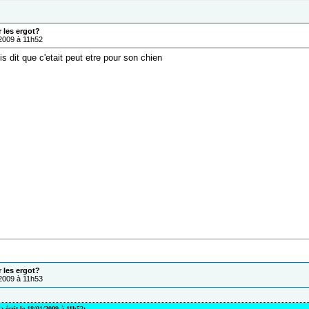
r les ergot?
/2009 à 11h52
s dit que c'etait peut etre pour son chien
r les ergot?
/2009 à 11h53
a écrit le 18/01/2009 à 11h52: