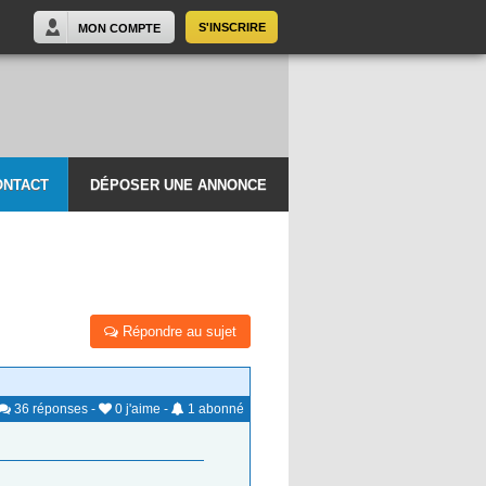
S'INSCRIRE
MON COMPTE
ONTACT
DÉPOSER UNE ANNONCE
Répondre au sujet
36
réponses
-
0
j'aime
-
1
abonné