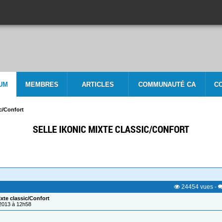
UM
MEMBRES
ARTICLES
COMMUNAUTÉ CA
C
ic/Confort
SELLE IKONIC MIXTE CLASSIC/CONFORT
24454
vues
-
ixte classic/Confort
/2013 à 12h58