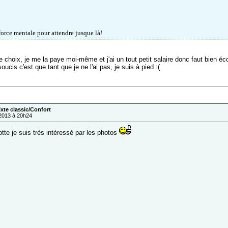
force mentale pour attendre jusque là!
 le choix, je me la paye moi-même et j'ai un tout petit salaire donc faut bien 
oucis c'est que tant que je ne l'ai pas, je suis à pied :(
ixte classic/Confort
/2013 à 20h24
tte je suis très intéressé par les photos