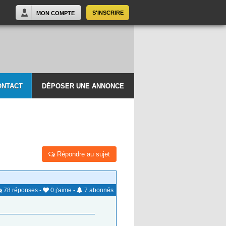
S'INSCRIRE
MON COMPTE
ONTACT
DÉPOSER UNE ANNONCE
Répondre au sujet
78
réponses
-
0
j'aime
-
7
abonnés