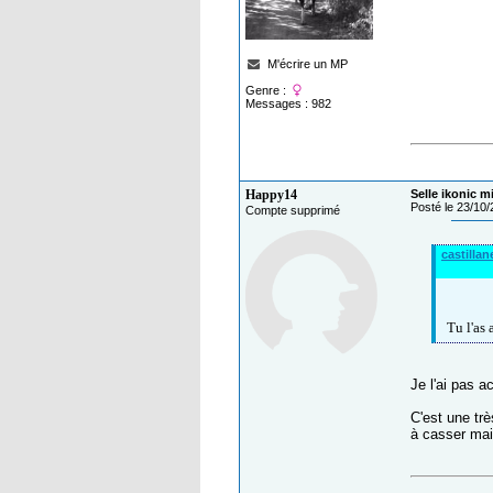
M'écrire un MP
Genre :
Messages : 982
Happy14
Selle ikonic m
Posté le 23/10
Compte supprimé
castillan
Tu l'as
Je l'ai pas ac
C'est une trè
à casser mais