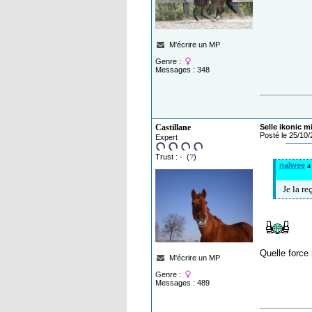
M'écrire un MP
Genre :
Messages : 348
Castillane
Selle ikonic m
Posté le 25/10
Expert
Trust : - (
?
)
nalwee
a 
Je la re
Quelle force
M'écrire un MP
Genre :
Messages : 489