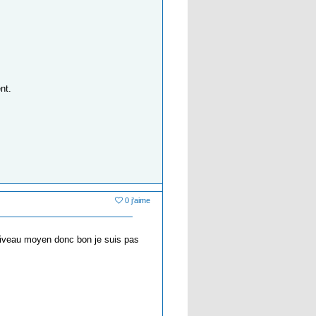
nt.
0 j'aime
à niveau moyen donc bon je suis pas