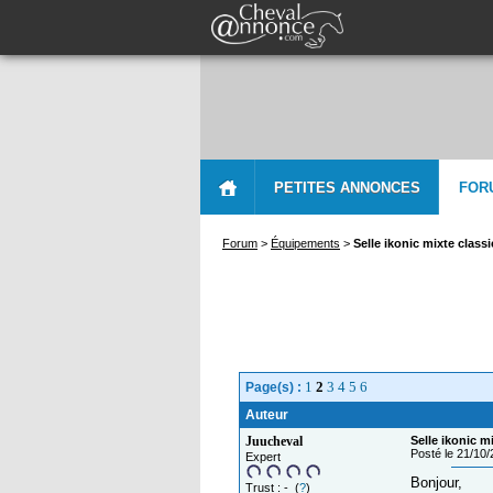
PETITES ANNONCES
FOR
Forum
>
Équipements
>
Selle ikonic mixte class
1
2
3
4
5
6
Page(s) :
Auteur
Juucheval
Selle ikonic m
Posté le 21/10
Expert
Bonjour,
Trust : - (
?
)