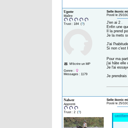
Ugotte
Selle ikonic m
Posté le 25/10
Maître
J'en ai 2 .
Trust : 184 (
?
)
Enfin une qu
Il la prend p
Je la mets s
J'ai l'habitu
Si non c'est
Pour ma par
j'ai hâte ell
M'écrire un MP
Je l'ai essay
Genre :
Messages : 1179
Je prendrais
Nalwee
Selle ikonic m
Posté le 25/10
Apprenti
Trust : 2 (
?
)
castillan