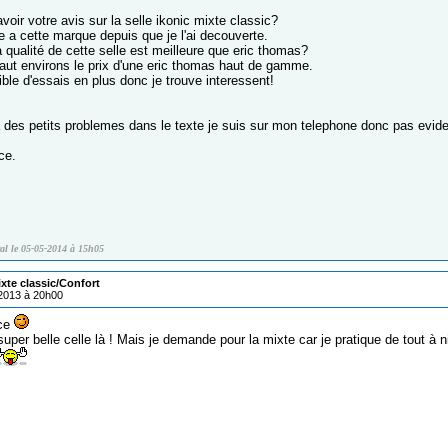
voir votre avis sur la selle ikonic mixte classic?
e a cette marque depuis que je l'ai decouverte.
 qualité de cette selle est meilleure que eric thomas?
 vaut environs le prix d'une eric thomas haut de gamme.
ble d'essais en plus donc je trouve interessent!
 a des petits problemes dans le texte je suis sur mon telephone donc pas evide
ce.
al le 05-05-2014 à 15h05
ixte classic/Confort
/2013 à 20h00
nce
super belle celle là ! Mais je demande pour la mixte car je pratique de tout 