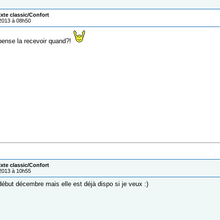
ixte classic/Confort
/2013 à 08h50
pense la recevoir quand?!
ixte classic/Confort
/2013 à 10h55
début décembre mais elle est déjà dispo si je veux :)