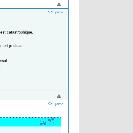
0 j'aime
 est catastrophique.
ort je dirais.
eau!
.
0 j'aime