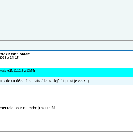
ixte classic/Confort
/2013 à 14h15
écrit le 25/10/2013 à 10h55:
çois début décembre mais elle est déjà dispo si je veux :)
 mentale pour attendre jusque là!