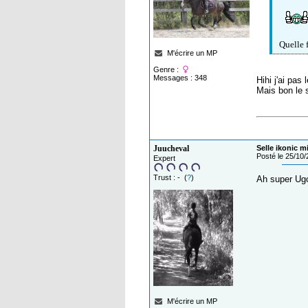
Quelle 
M'écrire un MP
Genre :
Messages : 348
Hihi j'ai pas
Mais bon le s
Juucheval
Selle ikonic m
Posté le 25/10
Expert
Trust : - (
?
)
Ah super Ugo
M'écrire un MP