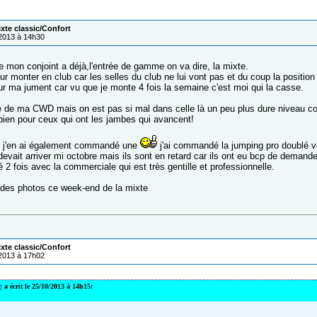
ixte classic/Confort
/2013 à 14h30
e mon conjoint a déjà,l'entrée de gamme on va dire, la mixte.
our monter en club car les selles du club ne lui vont pas et du coup la position
ur ma jument car vu que je monte 4 fois la semaine c'est moi qui la casse.
de de ma CWD mais on est pas si mal dans celle là un peu plus dure niveau conf
 bien pour ceux qui ont les jambes qui avancent!
t j'en ai également commandé une
j'ai commandé la jumping pro doublé v
e devait arriver mi octobre mais ils sont en retard car ils ont eu bcp de demande
é 2 fois avec la commerciale qui est très gentille et professionnelle.
 des photos ce week-end de la mixte
ixte classic/Confort
/2013 à 17h02
e
a écrit le 25/10/2013 à 14h15: