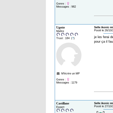
Genre :
Messages : 982
Ugotte
Selle ikonic m
Posté le 26/10
Maître
je les ferai 
Trust : 184 (
?
)
pour ça il fa
M'écrire un MP
Genre :
Messages : 1179
Castillane
Selle ikonic m
Posté le 27/10
Expert