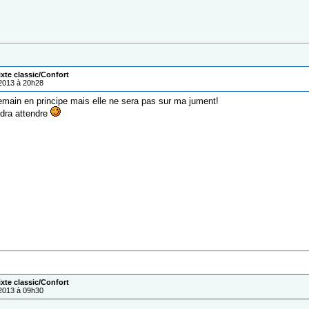
ixte classic/Confort
/2013 à 20h28
demain en principe mais elle ne sera pas sur ma jument!
udra attendre
ixte classic/Confort
/2013 à 09h30