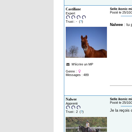
Castillane
Selle ikonic m
Posté le 25/10
Expert
Trust : - (
?
)
Nalwee
: tu 
M'écrire un MP
Genre :
Messages : 489
Nalwee
Selle ikonic m
Posté le 25/10
Apprenti
Je la reçois 
Trust : 2 (
?
)