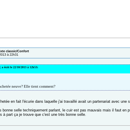
ixte classic/Confort
/2013 à 22h31
e
a écrit le 22/10/2013 à 12h53:
 achetée neuve? Elle tient comment?
hetée en fait l'écurie dans laquelle j'ai travaillé avait un partenariat avec une se
s bonne selle techniquement parlant, le cuir est pas mauvais mais il faut en pre
 à part ça je trouve que c'est une très bonne selle.