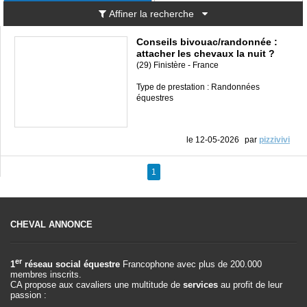
Affiner la recherche
Conseils bivouac/randonnée :
attacher les chevaux la nuit ?
(29) Finistère - France
Type de prestation : Randonnées
équestres
le 12-05-2026
par
pizzivivi
1
CHEVAL ANNONCE
er
1
réseau social équestre
Francophone avec plus de 200.000
membres inscrits.
CA propose aux cavaliers une multitude de
services
au profit de leur
passion :