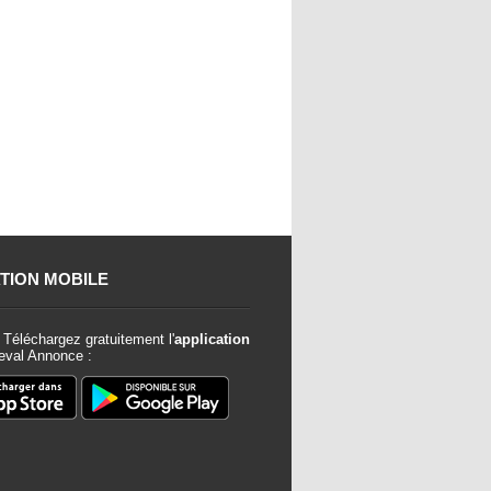
TION MOBILE
Téléchargez gratuitement l'
application
val Annonce :