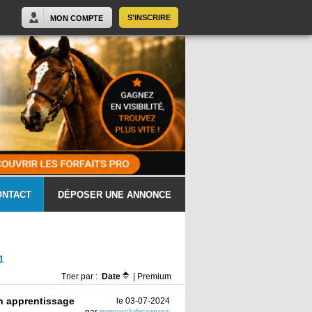
S'INSCRIRE
MON COMPTE
ONTACT
DÉPOSER UNE ANNONCE
1
Trier par :
Date
|
Premium
n apprentissage
le 03-07-2024
par
poneyclubcenves