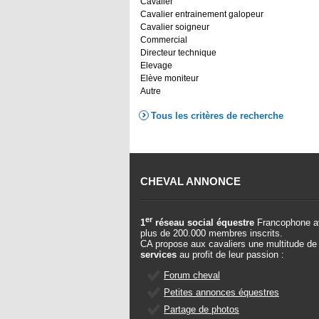
Cavalier
Cavalier entrainement galopeur
Cavalier soigneur
Commercial
Directeur technique
Elevage
Elève moniteur
Autre
Tous les critères de recherche
CHEVAL ANNONCE
er
1
réseau social équestre
Francophone a
plus de 200.000 membres inscrits.
CA propose aux cavaliers une multitude de
services
au profit de leur passion :
Forum cheval
Petites annonces équestres
Partage de photos